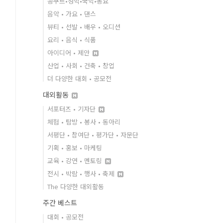
콩쿠르•성악•국악•동요
음악 • 가요 • 댄스
뷰티 • 선발 • 배우 • 오디션
요리 • 음식 • 식품
아이디어 • 제안
산업 • 사회 • 건축 • 창업
더 다양한 대회 • 공모전
대외활동
서포터즈 • 기자단
체험 • 탐방 • 봉사 • 동아리
서평단 • 참여단 • 평가단 • 자문단
기획 • 홍보 • 마케팅
교육 • 강연 • 멘토링
전시 • 박람 • 행사 • 축제
The 다양한 대외활동
주간 베스트
대회 • 공모전