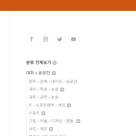
분류 전체보기
대회 • 공모전
문학 • 문예 • 네이밍 • 슬로건
경시 • 학문 • 논문
과학 • 공학 • 논문
IT • 소프트웨어 • 게임
스포츠
그림 • 미술 • 디자인 • 웹툰.
사진 • 영상