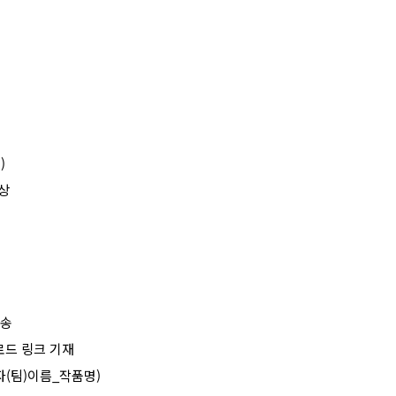
)
영상
전송
로드 링크 기재
(팀)이름_작품명)