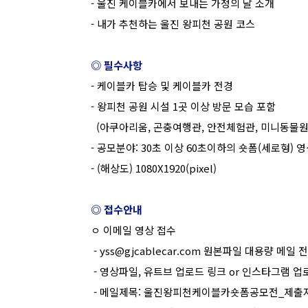
- 울진 케이블카에서 보내는 가정의 달 소개
- 내가 추천하는 울진 왕피천 공원 코스
◎ 필수사항
- 케이블카 탑승 및 케이블카 전경
- 왕피천 공원 시설 1곳 이상 방문 모습 포함
(아쿠아리움, 곤충여행관, 안전체험관, 미니동물원
- 공모분야: 30초 이상 60초이하의 숏폼(세로형) 
- (해상도) 1080X1920(pixel)
◎ 접수안내
ㅇ 이메일 영상 접수
- yss@gjcablecar.com 원본파일 대용량 메일 
- 영상파일, 유트브 업로드 링크 or 인스타그램 업
- 메일제목: 울진왕피천케이블카숏폼공모전_제출자