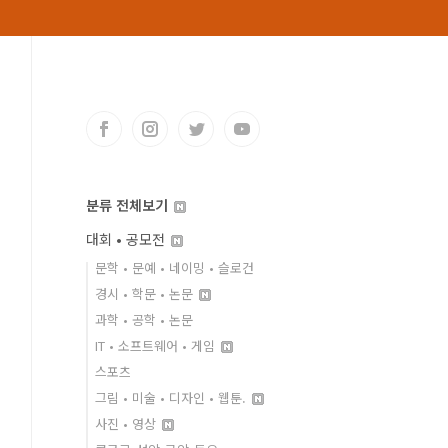
분류 전체보기
대회 • 공모전
문학 • 문예 • 네이밍 • 슬로건
경시 • 학문 • 논문
과학 • 공학 • 논문
IT • 소프트웨어 • 게임
스포츠
그림 • 미술 • 디자인 • 웹툰.
사진 • 영상