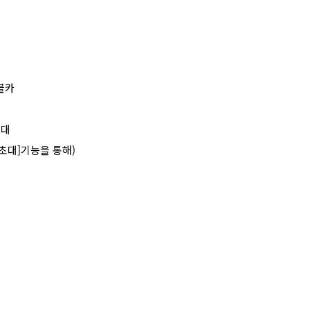
블카
초대
 초대]기능을 통해)