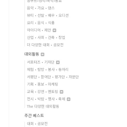
콩쿠르•성악•국악•동요
음악 • 가요 • 댄스
뷰티 • 선발 • 배우 • 오디션
요리 • 음식 • 식품
아이디어 • 제안
산업 • 사회 • 건축 • 창업
더 다양한 대회 • 공모전
대외활동
서포터즈 • 기자단
체험 • 탐방 • 봉사 • 동아리
서평단 • 참여단 • 평가단 • 자문단
기획 • 홍보 • 마케팅
교육 • 강연 • 멘토링
전시 • 박람 • 행사 • 축제
The 다양한 대외활동
주간 베스트
대회 • 공모전