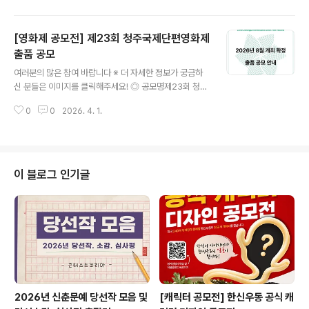
형 숏폼 영상 (1080×1920, FHD 이상) ◎ 공모주제지방
시대의 가치, 비전, 필요성, 우수정책 등(다음 중 택1)- (우
[영화제 공모전] 제23회 청주국제단편영화제
수정책) 지방정부 우수정책 소개※ 예 : 인천 천원정책, 서울
기후동행카드, 충북 의료비 후불제 등- (필 요 성) 지방분
출품 공모
글 내용
권, 균형발전, 지방외교가 왜 필요한가- (가 치) 내가 지방
여러분의 많은 참여 바랍니다 ※ 더 자세한 정보가 궁금하
에서 사는 이유, 우리 동네 이래서 좋다- (비 전) 5극3특,
신 분들은 이미지를 클릭해주세요! ◎ 공모명제23회 청주
행정통합 등 새로운 지방시대에 대한 기대 ◎ 참가자격국
국제단편영화제 출품 공모 ◎ 영화제 기간2026년 8월 2
내 거주하는 내·외국인 누구나(개인 또는 팀)※..
0
0
2026. 4. 1.
1일 (금) ~ 2026년 8월 23일 (일) ◎ 작품 접수 기간20
26년 3월 2일 (월) ~ 2026년 6월 3일 (수) 23시 59분
까지 ◎ 출품 규정1) 2025년 1월 1일 이후 완성된 작품.
2) 엔딩크레딧 제외 러닝타임 30분 이하의 작품.3) 모든
작품은 영문 자막을 포함해야 한다. 영문 자막이 없을 시,
이 블로그 인기글
제외될 수 있다.4) 시놉시스와 연출의도를 작성해야 한다.
5) 모든 섹션은 동시 출품이 불가능하며, 하나의 섹션에만
출품할 수 있다. ◎ 섹션 소개1 - 우리의 이야기- 현시대의
국내외 다양한 사회문제를 다룬 섹션.- 사회..
2026년 신춘문예 당선작 모음 및
[캐릭터 공모전] 한신우동 공식 캐