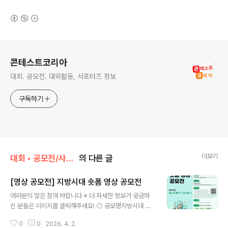
(새창열림)
로그 정보
콘테스트코리아
대회. 공모전. 대외활동, 서포터즈 정보
구독하기
더보기
대회 • 공모전/사진 • 영상
의 다른 글
[영상 공모전] 지방시대 숏폼 영상 공모전
글 내용
여러분의 많은 참여 바랍니다 ※ 더 자세한 정보가 궁금하
신 분들은 이미지를 클릭해주세요! ◎ 공모명지방시대 숏
폼 영상 공모전 ◎ 공모기간2026년 3월 25일(수) ~ 5월
0
0
2026. 4. 2.
13일(수) 18:00까지 ◎ 공모분야15~90초 분량의 세로