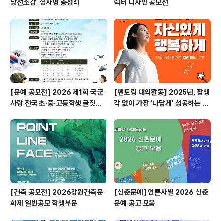
당선소감, 심사평 총정리
릭터 디자인 공모전
[문예 공모전] 2026 제1회 국군
[멘토링 대외활동] 2025년, 잡생
사랑 전국 초·중·고등학생 글짓기
각 없이 가장 '나답게' 성공하는 법
공모전
ㅣ자기계발 명상캠프
[건축 공모전] 2026강원건축문
[신춘문예] 언론사별 2026 신춘
화제 일반공모 학생부문
문예 공고 모음