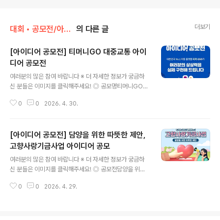
더보기
대회 • 공모전/아이디어 • 제안
의 다른 글
[아이디어 공모전] 티머니GO 대중교통 아이
디어 공모전
글 내용
여러분의 많은 참여 바랍니다 ※ 더 자세한 정보가 궁금하
신 분들은 이미지를 클릭해주세요! ◎ 공모명티머니GO
대중교통 아이디어 공모전 ◎ 응모 주제대중교통을 이용하
0
0
2026. 4. 30.
는 모든 순간은 티머LIGO와 함께!매일 걷고, 타고, 내리는
일상적인 이동그 지루한 시간들이 티머니GO를 만나면특
별한 가치가 됩니다티머니GO에서 쓰고 싶은 대중교통 서
[아이디어 공모전] 담양을 위한 따뜻한 제안,
비스들, 이런 기능 있으면 좋겠다는 생각들을 들려주세요
◎ 지원 자격- 공모전 참가자격 제한 없음(나이, 학력, 국적
고향사랑기금사업 아이디어 공모
글 내용
등 제한 없음)- 개인 또는 팀 단위로 접수 가능 (대학생, 스
여러분의 많은 참여 바랍니다 ※ 더 자세한 정보가 궁금하
타트업 구분 없음) ◎ 접수 일정- 접수일정: 2026.04.16
신 분들은 이미지를 클릭해주세요! ◎ 공모전담양을 위한
(목) ~ 2026.05.15(금) 22:00까지- 발표일정: 2026.0
따뜻한 제안, 고향사랑기금사업 아이디어 공모 ◎ 참가대
5.29(수) 예정※ 상기 일정은 공모전 실시 진행 상황에 따..
0
0
2026. 4. 29.
상담양군 고향사랑기부제에 관심있는 누구나 ◎ 공모기간
2026. 4. 13.(월) ~ 5. 8.(금) ◎ 사업규모(일반기부사업)
최대 2억원 내외, 4~5개 사업(지정기부사업) 최대 5억원,
모금기간 3년이하인 사업 ◎ 모집분야- 2027년 시행가