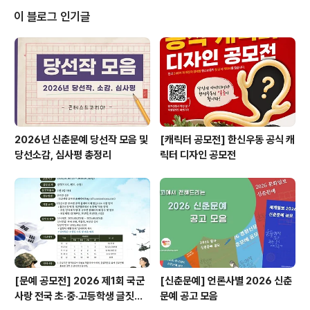
능한, 지역문제 해결과 군민에게 실질적으로 도움이 되는
이 블로그 인기글
일반기부사업- 기부자가 원하는 사업을 직접 지정하여 기
부할 수 있는 지정기부사업 ◎ 공모분야- 사회적 취약계층
의 지원 및 청소년 육성 보호- 지역 주민의 문화,예술,보건
증진 - 시민참여, 지원봉사 등 지역공동체 활성화 지원- 그
밖의 주민 복..
2026년 신춘문예 당선작 모음 및
[캐릭터 공모전] 한신우동 공식 캐
당선소감, 심사평 총정리
릭터 디자인 공모전
[문예 공모전] 2026 제1회 국군
[신춘문예] 언론사별 2026 신춘
사랑 전국 초·중·고등학생 글짓기
문예 공고 모음