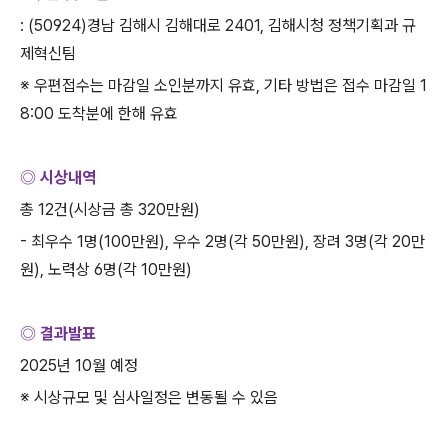
: (50924)
경남 김해시 김해대로
2401,
김해시청 정책기획과 규
제혁신팀
※ 우편접수는 마감일 소인분까지 유효
,
기타 방법은 접수 마감일
1
8:00
도착분에 한해 유효
◎ 시상내역
총
12
건
(
시상금 총
320
만원
)
-
최우수
1
명
(100
만원
),
우수
2
명
(
각
50
만원
),
장려
3
명
(
각
20
만
원
),
노력상
6
명
(
각
10
만원
)
◎ 결과발표
2025
년
10
월 예정
※ 시상규모 및 심사일정은 변동될 수 있음