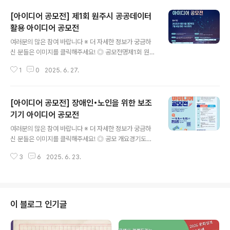
[아이디어 공모전] 제1회 원주시 공공데이터
활용 아이디어 공모전
글 내용
여러분의 많은 참여 바랍니다 ※ 더 자세한 정보가 궁금하
신 분들은 이미지를 클릭해주세요! ◎ 공모전명제1회 원주
시 공공데이터 활용 아이디어 공모전 ◎ 공모주제공공데이
1
0
2025. 6. 27.
터를 활용하여 원주시 현안문제 해결하거나 생활에 도움을
줄 수 있는 창의적 아이디어 기획 ◎ 지원자격원주시에 관
심있는 국민 누구나 (개인 또는 팀(4명 이하)) ◎ 일정안
[아이디어 공모전] 장애인•노인을 위한 보조
내- 접수기간 : 2025. 6. 9.(월) 09:00 ∼ 7. 8.(화) 18:0
0- 1차 서면평가 : 2025.07.09.(수) ~ 07.11.(금)- 1차 서
기기 아이디어 공모전
글 내용
면평가 결과발표 : 7월 3주차 예정- 2차 대면평가 : 7월 4
여러분의 많은 참여 바랍니다 ※ 더 자세한 정보가 궁금하
주차 예정- 최종 결과발표 : 7월 4주차 예정 ◎ 지원방법
신 분들은 이미지를 클릭해주세요! ◎ 공모 개요경기도재
이메일 제출 (홈페이지 내 "제출안내" 페이지 참조) ◎ 시
활공학서비스연구지원센터는 장애인과 고령자의 다양한
상내역- 대상(1..
3
6
2025. 6. 23.
일상생활 불편을 해소하기 위하여 사용자 중심의 문제를
정의하고 이를 창의적으로 해결할 수 있는 아이디어 발굴
하고자 「2025 보조기기 아이디어 공모전」을 추진하고자
하며, 이를 통해 보조기기에 대한 사회적 관심을 환기시키
고, 포용적 기술 개발 및 보조기기 문화 확산에 기여하고자
이 블로그 인기글
합니다.누군가의 삶에 더 가까이 다가가는 아이디어~!당신
의 보조기기 아이디어가 누군가의 가능성이 됩니다.지금,