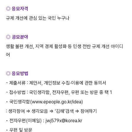
◎ 응모자격
규제 개선에 관심 있는 국민 누구나
◎ 공모분야
생활 불편 개선
,
지역 경제 활성화 등 민생 전반 규제 개선 아이디
어
◎ 응모방법
-
제출서류
:
제안서
,
개인정보 수집
·
이용에 관한 동의서
-
접수방법
:
국민생각함
,
전자우편
,
우편 또는 방문 중 택
1
• 국민생각함
(www.epeople.go.kr/idea)
:
생각참여
⇒
생각모음
⇒ ‘
김해
’
검색
⇒
참여하기
• 전자우편
(
이메일
) : jwj579x@korea.kr
• 우편 및 방문