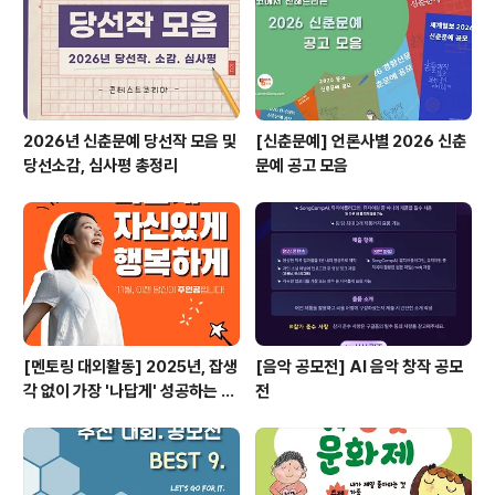
당신의 상상력을 기다립니다. ◎ 공모전명2025 보조기기
아이디어 공모전 ◎ 주최/주관경기도재활공학서비스연구
지원센터 ◎ 후원보건복지부, 경기도, 사단법인 행복한동..
2026년 신춘문예 당선작 모음 및
[신춘문예] 언론사별 2026 신춘
당선소감, 심사평 총정리
문예 공고 모음
[멘토링 대외활동] 2025년, 잡생
[음악 공모전] AI 음악 창작 공모
각 없이 가장 '나답게' 성공하는 법
전
ㅣ자기계발 명상캠프