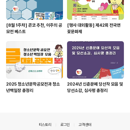
[8월 1주차] 콘코 추천, 이주의 공
[행사 대외활동] 제42회 전국연
모전 베스트
꽃문화제
2025 청소년문학공모전과 청소
2024년 신춘문예 당선작 모음 및
년백일장 총정리
당선소감, 심사평 총정리
의안내
티스토리
로그인
고객센터