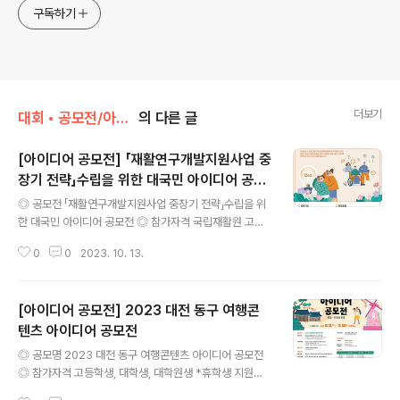
구독하기
더보기
대회 • 공모전/아이디어 • 제안
의 다른 글
[아이디어 공모전] 「재활연구개발지원사업 중
장기 전략」수립을 위한 대국민 아이디어 공모
글 내용
전
◎ 공모전 「재활연구개발지원사업 중장기 전략」수립을 위
한 대국민 아이디어 공모전 ◎ 참가자격 국립재활원 고객
(환자, 보호자 등) 및 재활 관련 전공 대학(원)생, 재활관련
0
0
2023. 10. 13.
협·단체 소속 산·학·연·관 연구자 등 재활연구개발(R&D)에
관심이 있는 대한민국 국민 누구나 ◎ 공모주제 - (아이디
어 조사) 장애인 본인 및 지인, 학생, 연구자 등 장애와 재활
[아이디어 공모전] 2023 대전 동구 여행콘
과정을 직·간접적으로 경험한 국민 대상 포괄적 애로사항
파악 및 기술적 해결 아이디어 발굴 - (인식조사) 디지털 전
텐츠 아이디어 공모전
글 내용
환(DX) 등 미래 첨단기술을 활용한 재활의료기술에 대한
◎ 공모명 2023 대전 동구 여행콘텐츠 아이디어 공모전
인식과 기대수준 및 개선의견 조사 ◎ 참여방법 온라인 플
◎ 참가자격 고등학생, 대학생, 대학원생 *휴학생 지원가
랫폼 작성(하단 QR 접속) 또는 첨부파일의 양식을 작성하
능 ◎ 접수기간 2023.12.1.(금) ~ 12.8.(금) ◎ 수상작 발