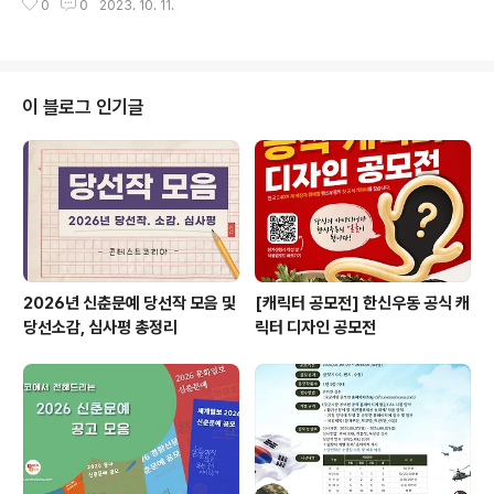
여 이메일 접수(survey@kspp.re.kr) ◎ 시상 내역 [최
0
0
2023. 10. 11.
표 최종결선 팀 발표: 2023. 12. 15.(금) 2차발표 및 최종
우..
PT: 2023. 12. 20.(수) *현장 최종 PT를 통해 순위 결정
◎ 시상식 2023. 12. 20.(수) ◎ 공모주제 나만의 스타일
로 동구를 디자인 하라 ◎ 출품수량 복수 출품 가능, 출품
횟수 제한 없으나 중복 수상 불가 ◎ 접수방법 유튜브 본인
이 블로그 인기글
계정 업로드 및 이메일 제출(파일 및 URL) - 이메일 및 영
상파일명 : [2023 제2회 대전 동구 여행콘텐츠 아이디어
공모전_작품명_팀명] - 응모작 유튜브 업로드 : [2023 제
2회 대전 동..
2026년 신춘문예 당선작 모음 및
[캐릭터 공모전] 한신우동 공식 캐
당선소감, 심사평 총정리
릭터 디자인 공모전