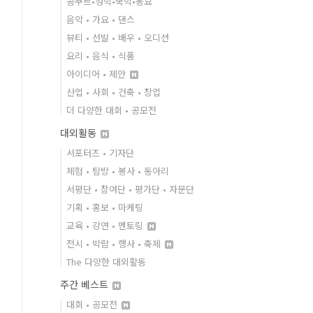
콩쿠르•성악•국악•동요
음악 • 가요 • 댄스
뷰티 • 선발 • 배우 • 오디션
요리 • 음식 • 식품
아이디어 • 제안
산업 • 사회 • 건축 • 창업
더 다양한 대회 • 공모전
대외활동
서포터즈 • 기자단
체험 • 탐방 • 봉사 • 동아리
서평단 • 참여단 • 평가단 • 자문단
기획 • 홍보 • 마케팅
교육 • 강연 • 멘토링
전시 • 박람 • 행사 • 축제
The 다양한 대외활동
주간 베스트
대회 • 공모전