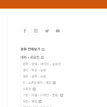
분류 전체보기
대회 • 공모전
문학 • 문예 • 네이밍 • 슬로건
경시 • 학문 • 논문
과학 • 공학 • 논문
IT • 소프트웨어 • 게임
스포츠
그림 • 미술 • 디자인 • 웹툰.
사진 • 영상