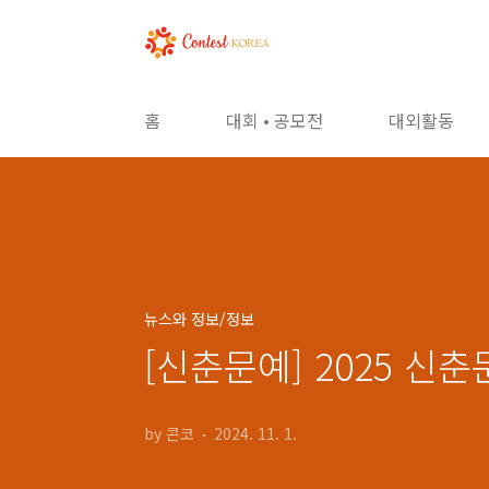
본문 바로가기
홈
대회 • 공모전
대외활동
뉴스와 정보/정보
[신춘문예] 2025 신
by 콘코
2024. 11. 1.