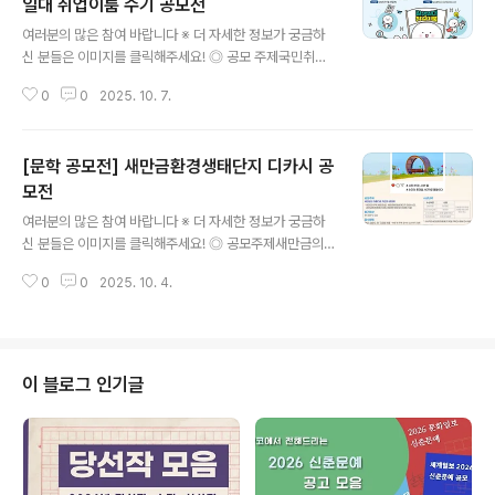
일대 취업이룸 수기 공모전
글 내용
여러분의 많은 참여 바랍니다 ※ 더 자세한 정보가 궁금하
신 분들은 이미지를 클릭해주세요! ◎ 공모 주제국민취업
지원제도 참여를 통해 삶에 긍정적인 변화를 경험한 사례
0
0
2025. 10. 7.
◎ 공모 일정참가신청2025년 9월 8일(월) ~ 10월 17일
(금)결과발표2025년 11월 20일(목) ◎ 응모 자격국민취
업지원제도에 참여한 사람 누구나 응모 가능*단 24년 공
[문학 공모전] 새만금환경생태단지 디카시 공
모전에서 기수상자는 지원 대상에서 제외됩니다 ◎ 제출
형식수기분량 : 접수 양식으로 1,000자 이내제출형식 : 한
모전
글 내용
글 or 워드 ◎ 접수 방법고용24에서 양식 다운로드 후 작
여러분의 많은 참여 바랍니다 ※ 더 자세한 정보가 궁금하
성하여 이메일 제출 ◎ 접수 이메일joy@hive-worldwi
신 분들은 이미지를 클릭해주세요! ◎ 공모주제새만금의
de.com ◎ 시상 내역최우수상(1명) 각 100만원우수상
아름다운 자연과 생태계 주제- 새만금 유역(새만금호), 새
(2명) 각 50만원장려상(3명) 각 20만원 ◎ 문 의운..
0
0
2025. 10. 4.
만금환경생태단지 관련 사진- 새만금환경생태단지에서 촬
영한 야생동·식물 ◎ 참가대상전 국민 누구나 ◎ 접수방법
본인 SNS 계정 업로드 및 구글폼 제출[구글폼]https://d
ocs.google.com/forms/d/1hi_EwNLBt4w-KWdg
JlyI9F_glZX2zOKvIKuiT3q-oVU ◎ 접수기간2025.
이 블로그 인기글
9.15.(월)~10.10.(금) ◎ 작품분량직접 촬영한 사진 1장
및 5행 이내의 시*2025년도 촬영본만 가능/촬영기기 제
한 없음*새만금환경생태단지 내용 및 사진 가산점 부여*
사진: jpg 또는 png/해상도 1,000Pixel..