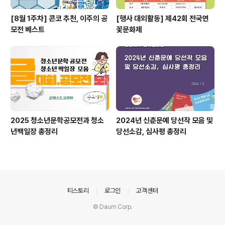
[8월 1주차] 콘코 추천, 이주의 공
[행사 대외활동] 제42회 전국연
모전 베스트
꽃문화제
2025 청소년문학공모전과 청소
2024년 신춘문예 당선작 모음 및
년백일장 총정리
당선소감, 심사평 총정리
의안내
티스토리
로그인
고객센터
© Daum Corp.