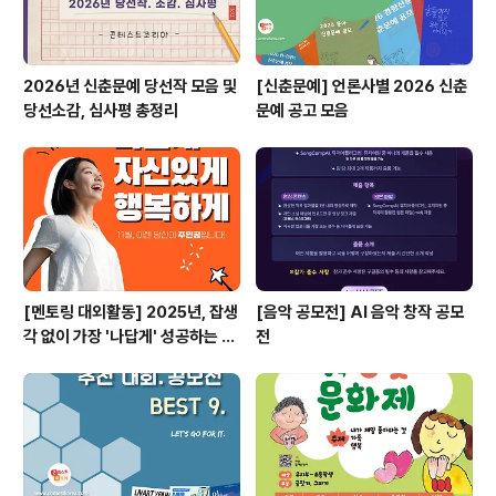
2026년 신춘문예 당선작 모음 및
[신춘문예] 언론사별 2026 신춘
당선소감, 심사평 총정리
문예 공고 모음
[멘토링 대외활동] 2025년, 잡생
[음악 공모전] AI 음악 창작 공모
각 없이 가장 '나답게' 성공하는 법
전
ㅣ자기계발 명상캠프