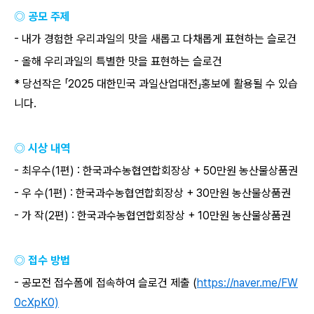
◎ 공모 주제
-
내가 경험한 우리과일의 맛을 새롭고 다채롭게 표현하는 슬로건
-
올해 우리과일의 특별한 맛을 표현하는 슬로건
*
당선작은 「
2025
대한민국 과일산업대전」홍보에 활용될 수 있습
니다
.
◎ 시상 내역
-
최우수
(1
편
) :
한국과수농협연합회장상
+ 50
만원 농산물상품권
-
우 수
(1
편
) :
한국과수농협연합회장상
+ 30
만원 농산물상품권
-
가 작
(2
편
) :
한국과수농협연합회장상
+ 10
만원 농산물상품권
◎ 접수 방법
-
공모전 접수폼에 접속하여 슬로건 제출
(
https://naver.me/FW
0cXpK0)