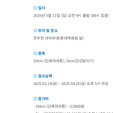
◎ 일시
2025
년
5
월
11
일
(
일
)
오전
9
시 출발
(08
시 집결
)
◎ 위치 및 장소
전주천 야외무대
(
롯데백화점 앞
)
◎ 종목
10km (
단축마라톤
), 5km(
건강달리기
)
◎ 접수날짜
2025.02.14(
금
) ~ 2025.04.25(
금
)
오후
5
시 마감
◎ 참가비
- 10km (
단축마라톤
) : 3,5000
원