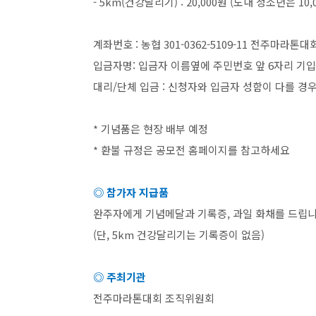
- 5km(
건강달리기
) : 20,000
원
(
도내 청소년은
10,
계좌번호
:
농협
301-0362-5109-11
전주마라톤대
입금자명
:
입금자 이름옆에 주민번호 앞
6
자리 기
대리
/
단체 입금
:
신청자와 입금자 성함이 다를 경
*
기념품은 현장 배부 예정
*
환불 규정은 공모전 홈페이지를 참고하세요
◎ 참가자 지급품
완주자에게 기념메달과 기록증
,
과일 화채를 드립
(
단
, 5km
건강달리기는 기록증이 없음
)
◎ 주최기관
전주마라톤대회 조직위원회