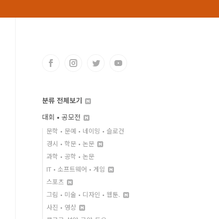
분류 전체보기
대회 • 공모전
문학 • 문예 • 네이밍 • 슬로건
경시 • 학문 • 논문
과학 • 공학 • 논문
IT • 소프트웨어 • 게임
스포츠
그림 • 미술 • 디자인 • 웹툰.
사진 • 영상