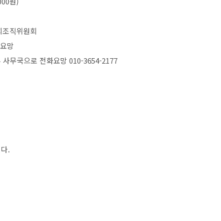
000
원
)
회조직위원회
입요망
우 사무국으로 전화요망
010-3654-2177
니다
.