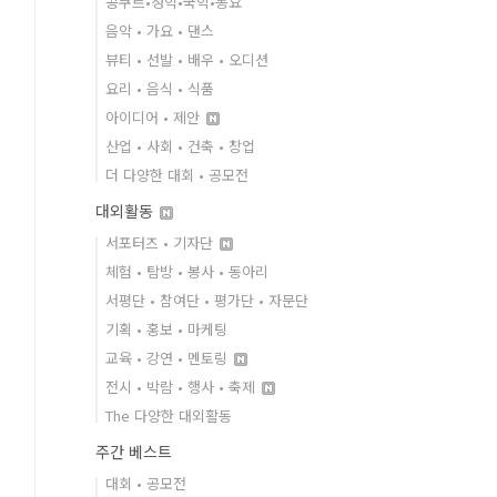
콩쿠르•성악•국악•동요
음악 • 가요 • 댄스
뷰티 • 선발 • 배우 • 오디션
요리 • 음식 • 식품
아이디어 • 제안
산업 • 사회 • 건축 • 창업
더 다양한 대회 • 공모전
대외활동
서포터즈 • 기자단
체험 • 탐방 • 봉사 • 동아리
서평단 • 참여단 • 평가단 • 자문단
기획 • 홍보 • 마케팅
교육 • 강연 • 멘토링
전시 • 박람 • 행사 • 축제
The 다양한 대외활동
주간 베스트
대회 • 공모전