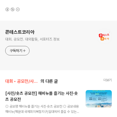
(새창열림)
로그 정보
콘테스트코리아
대회. 공모전. 대외활동, 서포터즈 정보
구독하기
더보기
대회 • 공모전/사진 • 영상
의 다른 글
[사진/숏츠 공모전] 해비뉴를 즐기는 사진·숏
츠 공모전
글 내용
◎ 공모명 해비뉴를 즐기는 사진·숏츠 공모전 ◎ 공모내용
해비뉴(해운대 국제회의복합지구)일대에서 즐길 수 있는
모든 것을 담아주세요. *볼거리, 먹을거리, 즐길거리 등 모