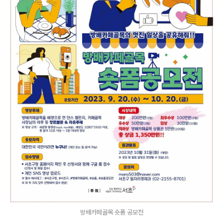
방배카페골목 숏폼 공모전