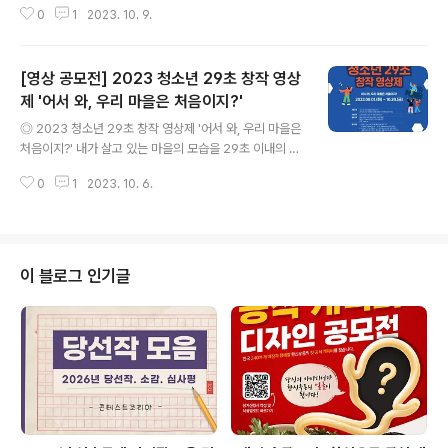
0
1
2023. 10. 9.
두 가능합니다. ◎ 해비뉴(Haevenue)란? 국제회의시설
과 숙박·쇼핑·공연·교통시설이 집중해있는 해운대 국제회
의복합지구 입니다. ◎ 공모대상 해비뉴를 사랑하는 국내
[영상 공모전] 2023 청소년 29초 창작 영상
거주하는 대한민국 국민 및 외국인 누구나 ◎ 공모부문 사
진(디지털카메라·스마트폰), 숏츠(1분 이내 세로 영상) ◎
제 '어서 와, 우리 마을은 처음이지?'
글 내용
출품규격 - 사진 부문 : 디지털 사진, 스마트폰 사진(5MB
◎ 2023 청소년 29초 창작 영상제 '어서 와, 우리 마을은
이상의 JPG, JPEG파일) - 숏츠 부문 : 1분 이내 숏츠 영
처음이지?' 내가 살고 있는 마을의 모습을 29초 이내의 영
상(1,080×1,920 FHD이상의 MP4파일) ◎ 접수기간 2
상에 자유롭게 담아주세요. ◎ 참가자격 강원도에 살고 있
023.9.18.(월) - 10.15(일) 24:00 ◎ 접수방법..
0
1
2023. 10. 6.
는 만 19세 미만 청소년 ◎ 접수기간 - 접수기간: 2023.0
8.01.(화) - 10.20.(금) - 심사기간: 2023.10.21.(토) - 1
1.20.(월) - 시상식: 2023.11.25.(토) 오후 2시 - 오후 4
시 ◎ 접수방법 - 1. QR코드 또는 아래 링크를 통해 접속
후 로그인 * https://bighard.co.kr/ * ID: 29filmawar
이 블로그 인기글
d, PW: 0000 - 2. 내 빅하드 -> 게스트폴더 -> '1. 202
3 청소년 29초 창작 영상제_출품지원서 등 다운로드' 폴
더에서 출품지원서&동의서 다운..