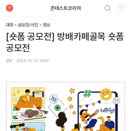
검색하기
콘테스트코리아
티스토리
대회 • 공모전/사진 • 영상
[숏폼 공모전] 방배카페골목 숏폼
공모전
콘코
2023. 10. 13. 10:00