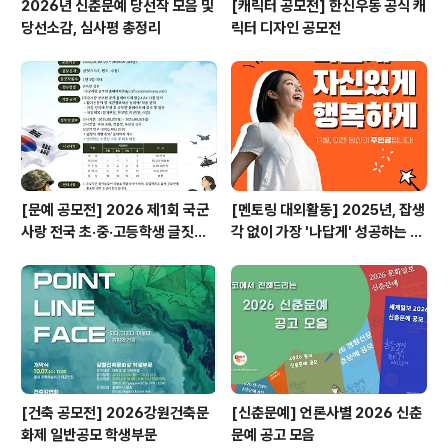
2026년 신춘문예 당선작 모음 및
[캐릭터 공모전] 한신우동 공식 캐
당선소감, 심사평 총정리
릭터 디자인 공모전
[문예 공모전] 2026 제1회 국군
[멘토링 대외활동] 2025년, 잡생
사랑 전국 초·중·고등학생 글짓기
각 없이 가장 '나답게' 성공하는 법
공모전
ㅣ자기계발 명상캠프
[건축 공모전] 2026강원건축문
[신춘문예] 언론사별 2026 신춘
화제 일반공모 학생부문
문예 공고 모음