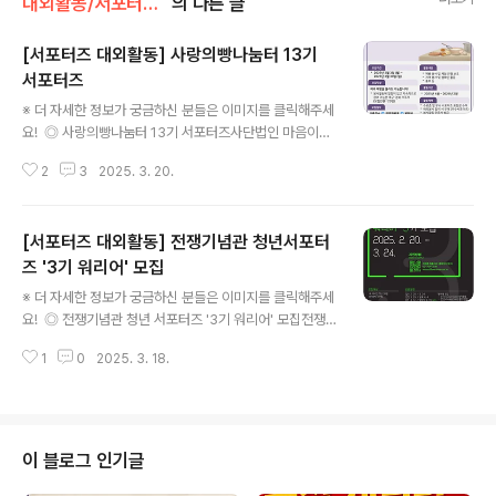
대외활동/서포터즈 • 기자단
의 다른 글
[서포터즈 대외활동] 사랑의빵나눔터 13기
서포터즈
글 내용
※ 더 자세한 정보가 궁금하신 분들은 이미지를 클릭해주세
요! ◎ 사랑의빵나눔터 13기 서포터즈사단법인 마음이예
쁜사람들에서 운영하는 사랑의빵나눔터 13기 서포터즈 모
2
3
2025. 3. 20.
집 ◎ 모집 대상제과,제빵 지식이 없어도 봉사활동에 열정
이 있는 대구,경북 지역 거주자 ◎ 접수기간2025년 3월
4일 (화) ~ 2025년 3월 30일 (일) ◎ 활동기간2025년
[서포터즈 대외활동] 전쟁기념관 청년서포터
4월 ~ 2026년 2월 ◎ 합격자 발표2025년 04월 02일
수요일 (개별 문자 또는 홈페이지 및 SNS 공지) ◎ 발대식
즈 '3기 워리어' 모집
글 내용
2025년 4월 5일 토요일 (무단 불참자는 모집 선발에 제
※ 더 자세한 정보가 궁금하신 분들은 이미지를 클릭해주세
외가 됩니다.) ◎ 활동내용- 사랑의빵나눔 : 제빵 봉사 및
요! ◎ 전쟁기념관 청년 서포터즈 '3기 워리어' 모집전쟁
체험 진행 보조 등- 지역봉사 : 김장 봉사, 마을 축제 참여,
기념관 청년 서포터즈 '3기 워리어' 모집 ◎ 참가자격대한
농촌봉사활동 등- 생활 편의 지원 : 사무보조 등- 홍보..
1
0
2025. 3. 18.
민국 청년(만18세-39세) ◎ 선발일정접수 : 2025.2.20.
~ 3.24.면접 : 2025.3.29발표 : 2025.4.4OT : 2025.
4.12발대식 : 2025.4.19 ◎ 활동 기간 및 내용활동기간:
2025. 5. ~ 10.활동내용- 사업회 대표 공공외교 문화행
사 참여- 워리어 라운지X토크> 기획, 참여- 홍보콘텐츠(영
이 블로그 인기글
상)제작, 발전 정책 발굴- 전적지답사(2회)- 월간 '전쟁기