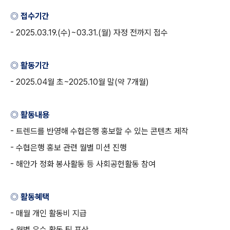
◎ 접수기간
- 2025.03.19.(
수
)~03.31.(
월
)
자정 전까지 접수
◎ 활동기간
- 2025.04
월 초
~2025.10
월 말
(
약
7
개월
)
◎ 활동내용
-
트렌드를 반영해 수협은행 홍보할 수 있는 콘텐츠 제작
-
수협은행 홍보 관련 월별 미션 진행
-
해안가 정화 봉사활동 등 사회공헌활동 참여
◎ 활동혜택
-
매월 개인 활동비 지급
-
월별 우수 활동 팀 포상