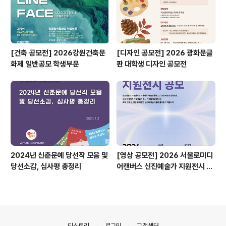
[건축 공모전] 2026강원건축문
[디자인 공모전] 2026 광화문글
화제 일반공모 학생부문
판 대학생 디자인 공모전
2024년 신춘문예 당선작 모음 및
[영상 공모전] 2026 서울로미디
당선소감, 심사평 총정리
어캔버스 신진예술가 지원전시 공
모
의안내
티스토리
로그인
고객센터