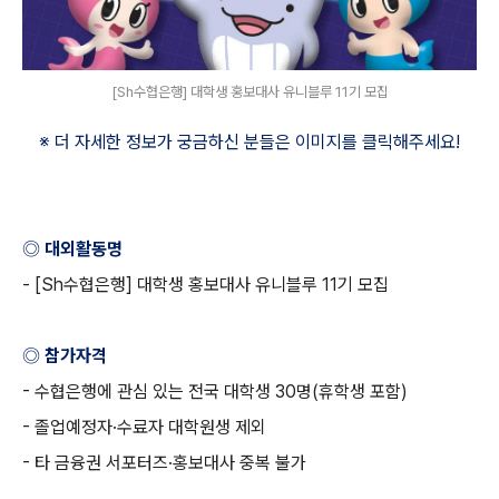
[Sh수협은행] 대학생 홍보대사 유니블루 11기 모집
※ 더 자세한 정보가 궁금하신 분들은 이미지를 클릭해주세요
!
◎ 대외활동명
- [Sh
수협은행
]
대학생 홍보대사 유니블루
11
기 모집
◎ 참가자격
-
수협은행에 관심 있는 전국 대학생
30
명
(
휴학생 포함
)
-
졸업예정자
·
수료자 대학원생 제외
-
타 금융권 서포터즈
·
홍보대사 중복 불가