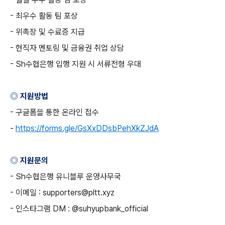
-
최우수 활동 팀 포상
-
위촉장 및 수료증 지급
-
현직자 멘토링 및 금융권 취업 상담
- Sh
수협은행 입행 지원 시 서류전형 우대
◎ 지원방법
-
구글폼을 통한 온라인 접수
-
https://forms.gle/GsXxDDsbPehXkZJdA
◎ 지원문의
- Sh
수협은행 유니블루 운영사무국
-
이메일
: supporters@pltt.xyz
-
인스타그램
DM : @suhyupbank_official