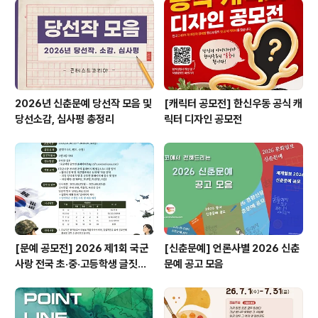
념사업회' 사보 명예기자 활동- W프로젝트 제작, 성과공유
회 등 ◎ 문 의02-709-3141 ◎ 담당자 TIP지원하게 된
계기를 잘 적어주세요..
2026년 신춘문예 당선작 모음 및
[캐릭터 공모전] 한신우동 공식 캐
당선소감, 심사평 총정리
릭터 디자인 공모전
[문예 공모전] 2026 제1회 국군
[신춘문예] 언론사별 2026 신춘
사랑 전국 초·중·고등학생 글짓기
문예 공고 모음
공모전