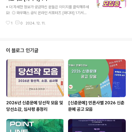
글 내용
일(수) , 2개월 ◎ 참가비용 X오프라인 모임 횟 수 없음온
※ 더 자세한 정보가 궁금하신 분들은 이미지를 클릭해주세
라인 발대식,해단식 & 활동기간 온라인 소통 ◎ 모집 대상
요! ◎ 와우패스 공식 온라인 서포터즈 [와디터] 1기서포
리턴라이프 브랜드 및 제품에 대한 애정이 넘치시는 분블
터즈 활동 하면서 자격증도 딸 수 있다고?비대면으로 강의
로그 및 SNS(인스타그램,페이스북) 활동이 활발하신 분
1
0
2024. 12. 11.
수강하고, 서포터즈 활동하면서 자격증 취득하자! 26만 명
활..
의 선택, 20년 이상의 전통을 자랑하는 와우패스와 함께
성장하실공식 온라인 서포터즈 ≪와디터≫ 1기를 모집합
니다! (구: 와풀 서포터즈) 자기계발, 취업준비, 자격증 취
득, 서포터즈 활동에 관심이 있다면, 지금 바로 신청하세
이 블로그 인기글
요! ◎ 지원자격* 금융, 은행, 세무, 회계, 무역, 유통, 물류,
통계, 상담, 심리, 데이터 직무에 관심 있으신 분* 2025년
엔 갓생 산다! 자격증 취득 및 스펙 성장을 희망하시는 분*
개인 SNS를 운영하시는 분 (네이버 블로그/인스타그램)*
콘텐츠..
2026년 신춘문예 당선작 모음 및
[신춘문예] 언론사별 2026 신춘
당선소감, 심사평 총정리
문예 공고 모음