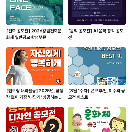
[건축 공모전] 2026강원건축문
[음악 공모전] AI 음악 창작 공모
화제 일반공모 학생부문
전
[멘토링 대외활동] 2025년, 잡생
[8월 1주차] 콘코 추천, 이주의 공
각 없이 가장 '나답게' 성공하는 법
모전 베스트
ㅣ자기계발 명상캠프