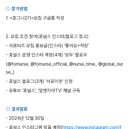
◎ 참가방법
1. <
포그니
2
기
>
모집 구글폼 작성
2.
모집 조건 참여
(
포널스 인스타
/
블로그 참고
)
-
서포터즈 모집 홍보글
(
인스타
) '
좋아요
+
저장
'
-
포널스 운영 인스타 계정
(4
개
) '
모두
'
팔로우
(@fornurse, @fornurse_official, @nurse_time_ @global_nur
se_)
-
포널스 블로그
(3
개
) '
서로이웃
'
신청
-
유튜브
'
포널스
', '
알엔지야
TV'
채널 구독
◎ 결과발표
- 2024
년
12
월
30
일
-
포널스 인스타그램 발표 예정
(
https://www.instagram.com/f