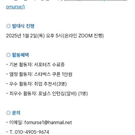
ornurse/)
◎ 발대식 진행
2025
년
1
월
2
일
(
목
)
오후
5
시
(
온라인
ZOOM
진행
)
◎ 활동혜택
-
기본 활동자
:
서포터즈 수료증
-
열정 활동자
:
스타벅스 쿠폰
1
만원
-
우수 활동자
:
취업 추천서
(3
명
)
-
최우수 활동자
:
포널스 인턴십
(
알바
) (1
명
)
◎ 문의
-
이메일
: fornurse1@hanmail.net
- T. 010-4905-9674