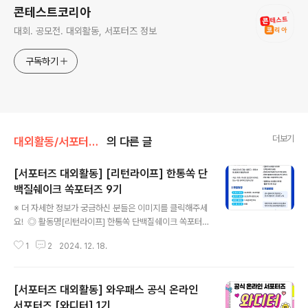
콘테스트코리아
대회. 공모전. 대외활동, 서포터즈 정보
구독하기
더보기
대외활동/서포터즈 • 기자단
의 다른 글
[서포터즈 대외활동] [리턴라이프] 한통쏙 단
백질쉐이크 쏙포터즈 9기
글 내용
※ 더 자세한 정보가 궁금하신 분들은 이미지를 클릭해주세
요! ◎ 활동명[리턴라이프] 한통쏙 단백질쉐이크 쏙포터
즈 9기 ◎ 활동내용리턴라이프 제품 섭취 후기 및 활동 미
1
2
2024. 12. 18.
션 개인 블로그 or SNS채널 업로드브랜드 관련 설문조사
참여브랜드 및 제품관련 사진 촬영 or 영상 컨텐츠 제작브
랜드 홍보 관련 상시 미션 진행 (인스타 소통 댓글/ 이벤트
[서포터즈 대외활동] 와우패스 공식 온라인
소문내기등) ◎ 모집 기간모집기간 : 2024년 12/9(월) ~
12/29(월), 15명활동 기간 : 2025년 1월6일(월) ~ 3월5
서포터즈 [와디터] 1기