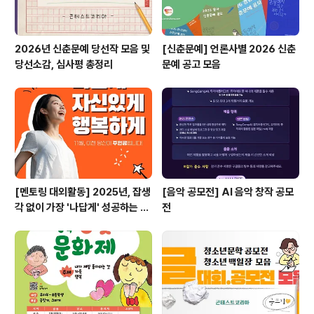
2026년 신춘문예 당선작 모음 및
[신춘문예] 언론사별 2026 신춘
당선소감, 심사평 총정리
문예 공고 모음
[멘토링 대외활동] 2025년, 잡생
[음악 공모전] AI 음악 창작 공모
각 없이 가장 '나답게' 성공하는 법
전
ㅣ자기계발 명상캠프