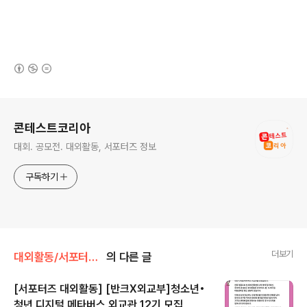
(새창열림)
로그 정보
콘테스트코리아
대회. 공모전. 대외활동, 서포터즈 정보
구독하기
더보기
대외활동/서포터즈 • 기자단
의 다른 글
[서포터즈 대외활동] [반크X외교부]청소년•
청년 디지털 메타버스 외교관 12기 모집