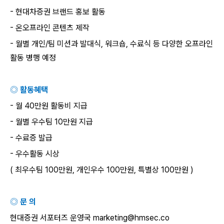
-
현대차증권 브랜드 홍보 활동
-
온오프라인 콘텐츠 제작
-
월별 개인
/
팀 미션과 발대식
,
워크숍
,
수료식 등 다양한 오프라인
활동 병행 예정
◎ 활동혜택
-
월
40
만원 활동비 지급
-
월별 우수팀
10
만원 지급
-
수료증 발급
-
우수활동 시상
(
최우수팀
100
만원
,
개인우수
100
만원
,
특별상
100
만원
)
◎ 문 의
현대증권 서포터즈 운영국
marketing@hmsec.co