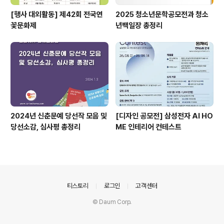
[행사 대외활동] 제42회 전국연
2025 청소년문학공모전과 청소
꽃문화제
년백일장 총정리
2024년 신춘문예 당선작 모음 및
[디자인 공모전] 삼성전자 AI HO
당선소감, 심사평 총정리
ME 인테리어 컨테스트
의안내
티스토리
로그인
고객센터
© Daum Corp.