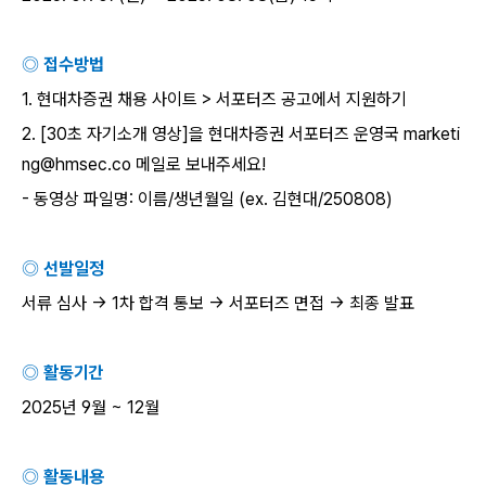
◎ 접수방법
1.
현대차증권 채용 사이트
>
서포터즈 공고에서 지원하기
2. [30
초 자기소개 영상
]
을 현대차증권 서포터즈 운영국
marketi
ng@hmsec.co
메일로 보내주세요
!
-
동영상 파일명
:
이름
/
생년월일
(ex.
김현대
/250808)
◎ 선발일정
서류 심사
→ 1
차 합격 통보
→
서포터즈 면접
→
최종 발표
◎ 활동기간
2025
년
9
월
~ 12
월
◎ 활동내용