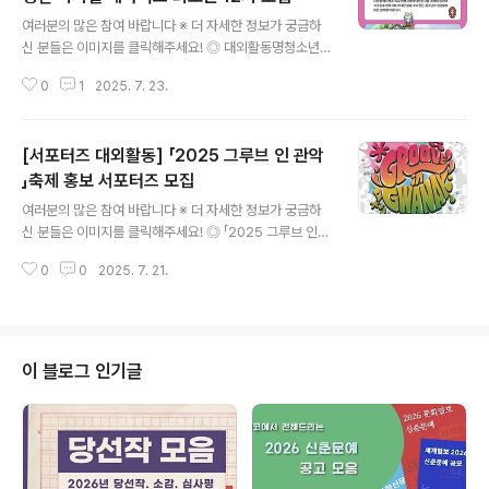
글 내용
여러분의 많은 참여 바랍니다 ※ 더 자세한 정보가 궁금하
신 분들은 이미지를 클릭해주세요! ◎ 대외활동명청소년·
대학생 디지털 메타버스 외교관 12기 모집 ◎ 참가자격청
0
1
2025. 7. 23.
소년, 청년 (중학생, 고등학생, 대학생등) 또는 동 연령대
◎ 접수기간2025. 7. 4(금) ~ 8. 3(일) ◎ 참가자발표20
25. 8. 5(화) 오후 6시이후. *핸드폰 문자, 이메일, 반크 웹
[서포터즈 대외활동] 「2025 그루브 인 관악
사이트 통해 발표 ◎ 메타버스 발대식2025. 8. 8. 오후2
시~4시. *발대식과 활동은 온라인상에서 진행 ◎ 활동기
」축제 홍보 서포터즈 모집
글 내용
간2025. 8. 8. ~ 9. 2 ◎ 활동내용메타버스 플랫폼을 활
여러분의 많은 참여 바랍니다 ※ 더 자세한 정보가 궁금하
용해 세계인에게 한국의 역사 문화를 알리는 디지털 메타
신 분들은 이미지를 클릭해주세요! ◎ 「2025 그루브 인
버스 외교관 활동. ◎ 문 의사이버외교사절단 반크, 이메일
관악 」축제 홍보 서포터즈 모집"‘제19회 대한민국 지방자
문의 manager@prkorea.org 많은 ..
0
0
2025. 7. 21.
치 경영대전’ 문화체육관광부 장관상' 수상“기초 자치구 최
초 청년 댄스예술가 해외진출 지원” '2025 그루브 인 관
악'은 팝핑(Popping), 락킹(Locking), 왁킹(Waackin
g), 브레이킹(Breaking), 하우스(House), 크럼프(Krum
p) 등 모든 장르의 스트리트 댄서와 함께 관악구 특성화 장
이 블로그 인기글
소(신림 별빛내린천)에서 펼쳐지는 글로벌 스트리트 댄스
페스티벌입니다. 올해 4회차인 ‘2025 그루브 인 관악’은
'스우파', '스맨파' 출연진과 함께하는 모든 장르의 스트리
트 댄스 배틀, 댄스워크숍, 플리마켓, 플레이..