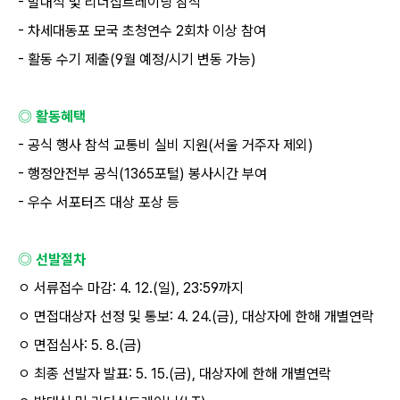
-
발대식 및 리더십트레이닝 참석
-
차세대동포 모국 초청연수
2
회차 이상 참여
-
활동 수기 제출
(9
월 예정
/
시기 변동 가능
)
◎ 활동혜택
-
공식 행사 참석 교통비 실비 지원
(
서울 거주자 제외
)
-
행정안전부 공식
(1365
포털
)
봉사시간 부여
-
우수 서포터즈 대상 포상 등
◎ 선발절차
ㅇ 서류접수 마감
: 4. 12.(
일
), 23:59
까지
ㅇ 면접대상자 선정 및 통보
: 4. 24.(
금
),
대상자에 한해 개별연락
ㅇ 면접심사
: 5. 8.(
금
)
ㅇ 최종 선발자 발표
: 5. 15.(
금
),
대상자에 한해 개별연락