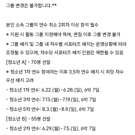
그룹 변경은 불가합니다
.**
본인 소속 그룹의 연수 최소
2
회차 이상 참석 필수
※ 지원 시 활동 그룹 지정해야 하며
,
면접 이후 그룹 변경 불가
※ 그룹 배치 및 그룹 내 차수별 서포터즈 배치는 운영상황에 따라
조정될 수 있으며
,
차수당 서포터즈 배치 인원은 제한될 수 있음
[
청소년
A] - 70
명 선발
※ 청소년
1
차 연수 참여자는 이후
3,5
차 연수 배치 시 희망 차수
우선 배치 고려
-
청소년
1
차 연수
: 6.22.(
월
)~6.28.(
일
), 6
박
7
일
-
청소년
3
차 연수
: 7.13.(
월
)~7.19.(
일
), 6
박
7
일
-
청소년
5
차 연수
: 8.3.(
월
)~8.9.(
일
), 6
박
7
일
[
청소년
B] - 55
명 선발
-
청소년
2
차 연수
: 6.29.(
월
)~7.5.(
일
), 6
박
7
일