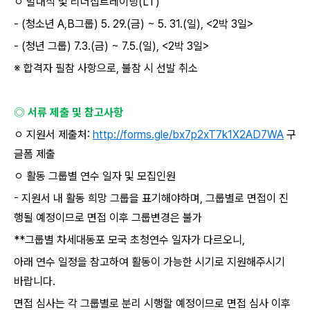
ㅇ 발대식 및 리더십트레이닝
(LT)
- (
청소년
A,B
그룹
) 5. 29.(
금
) ~ 5. 31.(
일
), <2
박
3
일
>
- (
청년 그룹
) 7.3.(
금
) ~ 7.5.(
일
), <2
박
3
일
>
※ 합격자 필참 사항으로
,
불참 시 선발 취소
◎ 서류 제출 및 참고사항
ㅇ 지원서 제출처
:
http://forms.gle/bx7p2xT7k1X2AD7WA
구
글폼 제출
ㅇ 활동 그룹별 연수 일자 및 모집인원
-
지원서 내 활동 희망 그룹을 표기해야하며
,
그룹별로 면접이 진
행될 예정이므로 면접 이후 그룹변경은 불가
**
그룹별 차세대동포 모국 초청연수 일자가 다르오니
,
아래 연수 일정을 참고하여 활동이 가능한 시기로 지원해주시기
바랍니다
.
면접 심사는 각 그룹별로 분리 시행할 예정이므로 면접 심사 이후