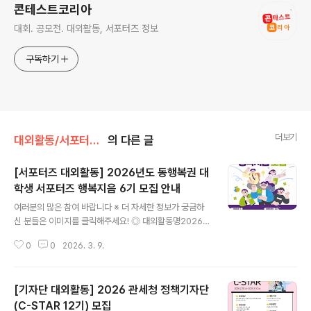
콘테스트코리아
대회. 공모전. 대외활동, 서포터즈 정보
구독하기
더보기
대외활동/서포터즈 • 기자단
의 다른 글
[서포터즈 대외활동] 2026년도 동행복권 대
학생 서포터즈 행복지음 6기 모집 안내
글 내용
여러분의 많은 참여 바랍니다 ※ 더 자세한 정보가 궁금하
신 분들은 이미지를 클릭해주세요! ◎ 대외활동명2026년
동행복권 대학생 서포터즈 '행복지음' 6기 모집 ◎ 모집기
0
0
2026. 3. 9.
간2026. 03. 03(화) ~ 03. 23(월) ◎ 모집인원총 30명
◎ 모집대상복권에 대한 관심 및 개인 SNS 계정을 활발히
운영 중인 대한민국 국적의 대학교 재/휴학생 ◎ 활동내용
[기자단 대외활동] 2026 관세청 정책기자단
복권 건전문화를 알리는 활동-개인미션: 온/오프라인 주제
관련 자유 선택-TF미션: 선착순에 따라 5명 내외의 그룹
(C-STAR 12기) 모집