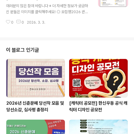
글 내용
자유 선택 ◎ 활동혜택웰컴 키트, 개인 활동비 및 교통비
여러분의 많은 참여 바랍니다 ※ 더 자세한 정보가 궁금하
지원, 글로벌 포럼 초대, 우수 서포터즈 대상 추가활동 기간
신 분들은 이미지를 클릭해주세요! ◎ 모집명2026 관세
활동비 200% 지원 ◎ 문 의dh_supporters@naver.c
청 정책기자단(C-STAR 12기) 모집 ◎ 모집 대상영상·웹
om 많은 분들의 관심과 참여를 바라며, 이상 콘코..
0
0
2026. 3. 3.
툰·블로그 글을 통해 관세행정을 홍보할 만19세 이상 국민
◎ 모집 인원20명 내외 ◎ 우대 사항-영상 편집 프로그램
사용-최신 트렌드·밈 활용-영상 출연 가능-AI활용 콘텐츠
제작 ◎ 활동내용-관세행정 홍보 콘텐츠 기획 및 제작※활
동 중 제작한 콘텐츠는 관세청 소유-관세청 공식SNS채널
이 블로그 인기글
에 게시된 콘텐츠 확산 ◎ 활동 혜택-관세 현장 취재 등 주
요 행사 참여 기회 제공-활동비 지급-우수 활동자 선정 시
인센티브 지급 및 관세청장상 수여 ◎ 모집 일정접수: 202
6년2월20일(금)~2026년3월10일(화)발표: 2026년3
월13일(..
2026년 신춘문예 당선작 모음 및
[캐릭터 공모전] 한신우동 공식 캐
당선소감, 심사평 총정리
릭터 디자인 공모전