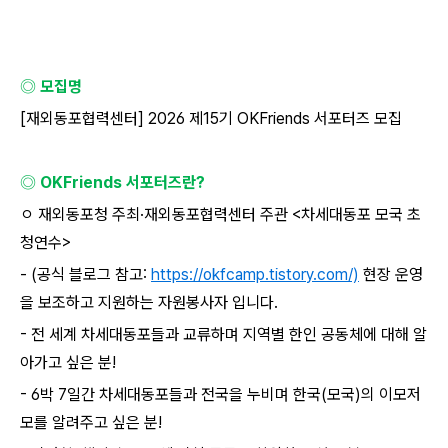
◎ 모집명
[
재외동포협력센터
] 2026
제
15
기
OKFriends
서포터즈 모집
◎
OKFriends
서포터즈란
?
ㅇ 재외동포청 주최
·
재외동포협력센터 주관
<
차세대동포 모국 초
청연수
>
- (
공식 블로그 참고
:
https://okfcamp.tistory.com/)
현장 운영
을 보조하고 지원하는 자원봉사자 입니다
.
-
전 세계 차세대동포들과 교류하며 지역별 한인 공동체에 대해 알
아가고 싶은 분
!
- 6
박
7
일간 차세대동포들과 전국을 누비며 한국
(
모국
)
의 이모저
모를 알려주고 싶은 분
!