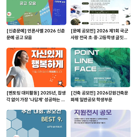
[신춘문예] 언론사별 2026 신춘
[문예 공모전] 2026 제1회 국군
문예 공고 모음
사랑 전국 초·중·고등학생 글짓기
공모전
[멘토링 대외활동] 2025년, 잡생
[건축 공모전] 2026강원건축문
각 없이 가장 '나답게' 성공하는 법
화제 일반공모 학생부문
ㅣ자기계발 명상캠프