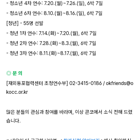
-
청소년
4
차 연수
: 7.20.(
월
)~7.26.(
일
), 6
박
7
일
-
청소년
6
차 연수
: 8.10.(
월
)~8.16.(
일
), 6
박
7
일
[
청년
] - 55
명 선발
-
청년
1
차 연수
: 7.14.(
화
)~7.20.(
월
), 6
박
7
일
-
청년
2
차 연수
: 7.28.(
화
)~8.3.(
월
), 6
박
7
일
-
청년
3
차 연수
: 8.11.(
화
)~8.17.(
월
), 6
박
7
일
◎ 문 의
[
재외동포협력센터 초청연수부
] 02-3415-0186 / okfriends@o
kocc.or.kr
많은 분들의 관심과 참여를 바라며
,
이상 콘코에서 소식 전해 드렸
습니다
.