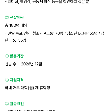
-
리더십
,
책임감
,
공동체 의식 등등을 함양하고 싶은 분
!
◎ 선발인원
총
180
명 내외
-
선발 목표 인원
:
청소년
A
그룹
: 70
명
/
청소년
B
그룹
: 55
명
/
청
년 그룹
: 55
명
◎ 활동기간
선발 후
~ 2026
년
12
월
◎ 지원자격
국내 거주 대학
(
원
)
재
·
휴학생
◎ 활동요건