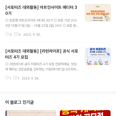
[서포터즈 대외활동] 아트인사이트 에디터 3
0기
글 내용
◎ 모집명 아트인사이트 에디터 30기 ◎ 모집 기간 202
3년 10월 01일 (일) ~ 10월 22일 (일) 24시 ◎ 모집 분야
(택 1) 1) 문화예술 개인 오피니언 2) 그림, 웹툰, 캘리그라
0
0
2023. 9. 30.
피 작품 기고 ◎ 합격자 발표 2023년 10월 31일 (화), 개
별 연락 ◎ 활동 기간 2023년 11월 01일 (수) ~ 2024년
02월 29일 (목) [4개월] ◎ 아트인사이트는 이런 분을 귀
[서포터즈 대외활동] [리턴라이프] 공식 서포
히 모십니다! - 문화를 애호하고, 사색을 담아 자신만의 이
야기를 기고하실 분. - 아트인사이트의 모토에 공감하며,
터즈 4기 모집
글 내용
저마다의 ART insight를 더불어 가꾸어 나아가실 분. -
◎ 리턴라이프 공식 서포터즈 4기 모집 안녕하세요. 맛있
아트인사이트 문화초대를 통해 문화를 다채로이 머금어,
게 채우는 건강습관을 선두하는 '리턴라이프'입니다.저희
이를 자신만의 가치와 색이 담긴 글로 작성하고, 문화애호
리턴라이프는 매일 반복되는 일상 속, 섭취하는 음식부터
가 분들과 스스럼없이 향유하..
1
1
2023. 9. 28.
균형있고 건강하게 챙겨먹는 좋은 습관을 위해믿고 섭취할
수 있는 맛있는 제품을 만들어보자는 작은 진심에서 출발
한 헬스케어 브랜드입니다.프로틴 맛집 '리턴라이프'의 대
표 제품인 식사대용 다이어트 단백질 쉐이크 한통쏙&한장
쏙과 함께2개월간의 즐거운 활동을 할 쏙포터즈 20인을
이 블로그 인기글
모집합니다 ◎ 활동내용 리턴라이프 제품 섭취 후기 및 활
동 미션 개인 블로그 or SNS채널 업로드 브랜드 관련 설
문조사 참여 브랜드 및 제품관련 사진 촬영 or 영상 컨텐츠