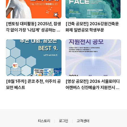
[멘토링 대외활동] 2025년, 잡생
[건축 공모전] 2026강원건축문
각 없이 가장 '나답게' 성공하는 법
화제 일반공모 학생부문
ㅣ자기계발 명상캠프
[8월 1주차] 콘코 추천, 이주의 공
[영상 공모전] 2026 서울로미디
모전 베스트
어캔버스 신진예술가 지원전시 공
모
의안내
티스토리
로그인
고객센터