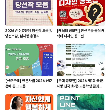
제작 브랜드 홍보 관련 상시 미션 진행 (인스타 소통 댓글/
이벤트 소문내기등) ◎ 모집 대상 리..
2026년 신춘문예 당선작 모음 및
[캐릭터 공모전] 한신우동 공식 캐
당선소감, 심사평 총정리
릭터 디자인 공모전
[신춘문예] 언론사별 2026 신춘
[문예 공모전] 2026 제1회 국군
문예 공고 모음
사랑 전국 초·중·고등학생 글짓기
공모전