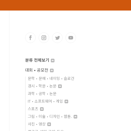
분류 전체보기
대회 • 공모전
문학 • 문예 • 네이밍 • 슬로건
경시 • 학문 • 논문
과학 • 공학 • 논문
IT • 소프트웨어 • 게임
스포츠
그림 • 미술 • 디자인 • 웹툰.
사진 • 영상