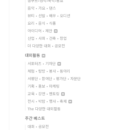
콩쿠르•성악•국악•동요
음악 • 가요 • 댄스
뷰티 • 선발 • 배우 • 오디션
요리 • 음식 • 식품
아이디어 • 제안
산업 • 사회 • 건축 • 창업
더 다양한 대회 • 공모전
대외활동
서포터즈 • 기자단
체험 • 탐방 • 봉사 • 동아리
서평단 • 참여단 • 평가단 • 자문단
기획 • 홍보 • 마케팅
교육 • 강연 • 멘토링
전시 • 박람 • 행사 • 축제
The 다양한 대외활동
주간 베스트
대회 • 공모전