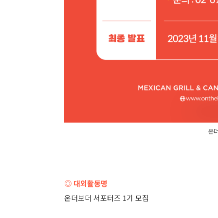
온더
◎ 대외활동명
온더보더 서포터즈 1기 모집