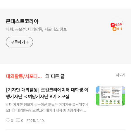
로그 정보
콘테스트코리아
대회. 공모전. 대외활동, 서포터즈 정보
구독하기
더보기
대외활동/서포터즈 • 기자단
의 다른 글
[기자단 대외활동] 로컬크리에이터 대학생 여
행기자단 ＜여담기자단 8기＞모집
글 내용
※ 더 자세한 정보가 궁금하신 분들은 이미지를 클릭해주세
요! ◎ 대외활동명로컬크리에이터 대학생 여행기자단 ＜
여담기자단 8기＞모집 ◎ 모집 대상- 여행을 좋아하는 전
0
0
2025. 1. 10.
국의 대학생- 새로운 나를 찾는 것을 즐기는 찐 여행가- ’역
량 강화’보다 ’경력 증명’에 솔깃한 예비 취준생- 국내에 해