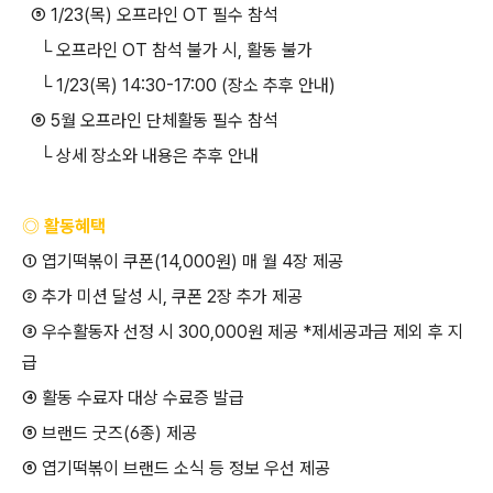
⑤ 1/23(
목
)
오프라인
OT
필수 참석
└
오프라인
OT
참석 불가 시
,
활동 불가
└ 1/23(
목
) 14:30-17:00 (
장소 추후 안내
)
⑥ 5
월 오프라인 단체활동 필수 참석
└
상세 장소와 내용은 추후 안내
◎ 활동혜택
①
엽기떡볶이 쿠폰
(14,000
원
)
매 월
4
장 제공
②
추가 미션 달성 시
,
쿠폰
2
장 추가 제공
③
우수활동자 선정 시
300,000
원 제공
*
제세공과금 제외 후 지
급
④
활동 수료자 대상 수료증 발급
⑤
브랜드 굿즈
(6
종
)
제공
⑥
엽기떡볶이 브랜드 소식 등 정보 우선 제공