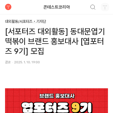
검색하기
콘테스트코리아
티스토리
대외활동/서포터즈 • 기자단
[서포터즈 대외활동] 동대문엽기
떡볶이 브랜드 홍보대사 [엽포터
즈 9기] 모집
콘코
2025. 1. 10. 19:00