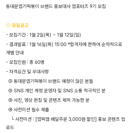
동대문엽기떡볶이 브랜드 홍보대사 엽포터즈
9
기 모집
◎ 모집공고
-
모집기간
: 1
월
2
일
(
목
) ~ 1
월
12
일
(
일
)
-
결과발표
: 1
월
16
일
(
목
) 15:00 *
합격자에 한하여 순차적으로
개별 안내
-
모집인원
:
총
60
명
-
자격요건 및 우대사항
①
동대문엽기떡볶이 브랜드 애정이 많은 분들
② SNS
개인 계정 운영자 및
SNS
소통 적극적인 분
③
사진
,
영상 편집 및 콘텐츠 제작 가능한 분
④
사전미션 필수 제출
└
사전미션
: [
엽떡앱 배달주문
3,000
원 할인
]
홍보 콘텐츠 업
로드