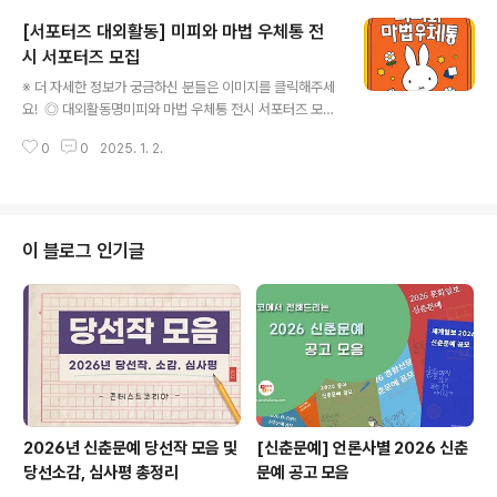
외 소식을 알리고 싶은 해외 유학생※해외 취재 기자 환
[서포터즈 대외활동] 미피와 마법 우체통 전
영! [지원 자격]- 개인 블로그·SNS를 활발히 이용하는 자-
글쓰기와 사진, 영상 촬영·편집이 가능한 자- 6개월 이상의
시 서포터즈 모집
글 내용
기자활동이 가능한 자 ◎ 접수기간- 25.1.2(목) ~ 1.31
※ 더 자세한 정보가 궁금하신 분들은 이미지를 클릭해주세
(금) 서류접수- 2월 중 합격자 발표※내부 사정에 따라 합
요! ◎ 대외활동명미피와 마법 우체통 전시 서포터즈 모
격자 발표가 연기될 수도 있습니다. ◎ 주요 활동- 자신의
집 ◎ 전시정보- 전시명 : 미피와 마법 우체통- 전시 장소 :
지역과 관련된 관광 취재 및 콘텐츠 개발- 기사, 카드뉴스,
0
0
2025. 1. 2.
안녕인사동 B1 인사센트럴뮤지엄- 전시 기간 : 2024년 1
동영..
1월 21일 - 2025년 8월 17일(※ 전시 기간은 상황에 따라
변동 될 수 있습니다) ◎ 모집기간- 2024. 12. 26(목) ~
2025. 1. 10(금) ◎ 활동기간- 2025. 1. 14(화) ~ 202
5. 2. 28(금) *상황에 따라 일정 변동 가능성 있음 ◎ 활동
이 블로그 인기글
내용- 전시 홍보 및 관람 리뷰 작성 등- 4개의 미션 수행※
모든 콘텐츠 저작권은 제작자에게 있으나 사야컴퍼니에서
홍보 목적으로 활용할 수 있으며 해당 사항에 동의해주셔
야 합니다. ◎ 신청방법1..
2026년 신춘문예 당선작 모음 및
[신춘문예] 언론사별 2026 신춘
당선소감, 심사평 총정리
문예 공고 모음