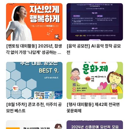
[멘토링 대외활동] 2025년, 잡생
[음악 공모전] AI 음악 창작 공모
각 없이 가장 '나답게' 성공하는 법
전
ㅣ자기계발 명상캠프
[8월 1주차] 콘코 추천, 이주의 공
[행사 대외활동] 제42회 전국연
모전 베스트
꽃문화제