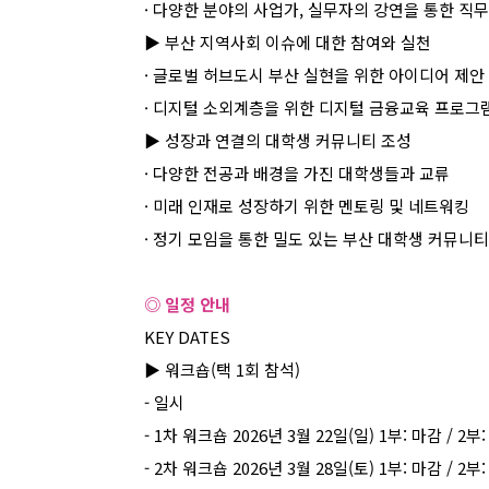
·
다양한 분야의 사업가
,
실무자의 강연을 통한 직무
▶
부산 지역사회 이슈에 대한 참여와 실천
·
글로벌 허브도시 부산 실현을 위한 아이디어 제안
·
디지털 소외계층을 위한 디지털 금융교육 프로그
▶
성장과 연결의 대학생 커뮤니티 조성
·
다양한 전공과 배경을 가진 대학생들과 교류
·
미래 인재로 성장하기 위한 멘토링 및 네트워킹
·
정기 모임을 통한 밀도 있는 부산 대학생 커뮤니티
◎ 일정 안내
KEY DATES
▶
워크숍
(
택
1
회 참석
)
-
일시
- 1
차 워크숍
2026
년
3
월
22
일
(
일
) 1
부
:
마감
/ 2
부
- 2
차 워크숍
2026
년
3
월
28
일
(
토
) 1
부
:
마감
/ 2
부