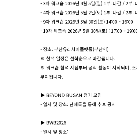
- 3
차 워크숍
2026
년
4
월
5
일
(
일
) 1
부
:
마감
/ 2
부
:
- 4
차 워크숍
2026
년
5
월
2
일
(
토
) 1
부
:
마감
/ 2
부
:
- 9
차 워크숍
2026
년
5
월
30
일
(
토
) 14:00 ~ 16:00
- 10
차 워크숍
2026
년
5
월
30
일
(
토
) : 17:00 ~ 19:0
-
장소
:
부산유라시아플랫폼
(
부산역
)
※
참석 일정은 선착순으로 마감됩니다
.
※
워크숍 참석 시점부터 공식 활동이 시작되며
,
조
부여됩니다
.
▶ BEYOND BUSAN
정기 모임
-
일시 및 장소
:
단체톡을 통해 추후 공지
▶ BWB2026
-
일시 및 장소
: