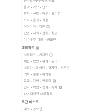
콩쿠르•성악•국악•동요
음악 • 가요 • 댄스
뷰티 • 선발 • 배우 • 오디션
요리 • 음식 • 식품
아이디어 • 제안
산업 • 사회 • 건축 • 창업
더 다양한 대회 • 공모전
대외활동
서포터즈 • 기자단
체험 • 탐방 • 봉사 • 동아리
서평단 • 참여단 • 평가단 • 자문단
기획 • 홍보 • 마케팅
교육 • 강연 • 멘토링
전시 • 박람 • 행사 • 축제
The 다양한 대외활동
주간 베스트
대회 • 공모전