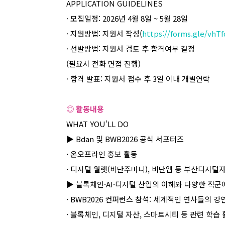
APPLICATION GUIDELINES
·
모집일정
: 2026
년
4
월
8
일
~ 5
월
28
일
·
지원방법
:
지원서 작성
(
https://forms.gle/vhT
·
선발방법
:
지원서 검토 후 합격여부 결정
(
필요시 전화 면접 진행
)
·
합격 발표
:
지원서 접수 후
3
일 이내 개별연락
◎ 활동내용
WHAT YOU’LL DO
▶ Bdan
및
BWB2026
공식 서포터즈
·
온오프라인 홍보 활동
·
디지털 월렛
(
비단주머니
),
비단앱 등 부산디지털
▶
블록체인
·AI·
디지털 산업의 이해와 다양한 직군
· BWB2026
컨퍼런스 참석
:
세계적인 연사들의 강연
·
블록체인
,
디지털 자산
,
스마트시티 등 관련 학습 