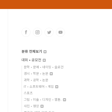
분류 전체보기
대회 • 공모전
문학 • 문예 • 네이밍 • 슬로건
경시 • 학문 • 논문
과학 • 공학 • 논문
IT • 소프트웨어 • 게임
스포츠
그림 • 미술 • 디자인 • 웹툰.
사진 • 영상