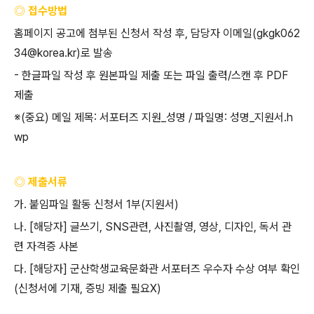
◎ 접수방법
홈페이지 공고에 첨부된 신청서 작성 후
,
담당자 이메일
(gkgk062
34@korea.kr)
로 발송
-
한글파일 작성 후 원본파일 제출 또는 파일 출력
/
스캔 후
PDF
제출
※
(
중요
)
메일 제목
:
서포터즈 지원
_
성명
/
파일명
:
성명
_
지원서
.h
wp
◎ 제출서류
가
.
붙임파일 활동 신청서
1
부
(
지원서
)
나
. [
해당자
]
글쓰기
, SNS
관련
,
사진촬영
,
영상
,
디자인
,
독서 관
련 자격증 사본
다
. [
해당자
]
군산학생교육문화관 서포터즈 우수자 수상 여부 확인
(
신청서에 기재
,
증빙 제출 필요
X)