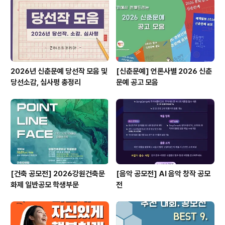
메일(jiho94@korea.kr) 제출- 파일명: 제11기 사천시 S
NS 서포터즈 신청서_성명.hwp※ 신청서는 ..
2026년 신춘문예 당선작 모음 및
[신춘문예] 언론사별 2026 신춘
당선소감, 심사평 총정리
문예 공고 모음
[건축 공모전] 2026강원건축문
[음악 공모전] AI 음악 창작 공모
화제 일반공모 학생부문
전