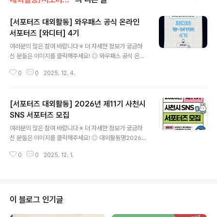
[서포터즈 대외활동] 와우패스 공식 온라인
서포터즈 [와디터] 4기
글 내용
여러분의 많은 참여 바랍니다 ※ 더 자세한 정보가 궁금하
신 분들은 이미지를 클릭해주세요! ◎ 와우패스 공식 온라
인 서포터즈 [와디터] 4기서포터즈 활동 하면서 자격증도
0
0
2025. 12. 4.
딸 수 있다고?비대면으로 강의 수강하고, 서포터즈 활동하
면서 자격증 취득하자!26만 명의 선택, 25년의 전통을 자
랑하는 와우패스와함께 성장하실 공식 온라인 서포터즈 ≪
[서포터즈 대외활동] 2026년 제11기 사천시
와디터≫ 2기를 모집합니다!자기계발, 취업준비, 자격증
취득, 서포터즈 활동에 관심이 있다면, 지금 바로‼️ 지원해
SNS 서포터즈 모집
글 내용
주세요. ◎ 지원 자격- 자기계발에 관심 있는 성인이라면
여러분의 많은 참여 바랍니다 ※ 더 자세한 정보가 궁금하
누구나! (전공 무관, 휴학생 및 졸업생 가능)- 개인 SNS를
신 분들은 이미지를 클릭해주세요! ◎ 대외활동명2026년
운영하시는 분 (네이버 블로그/인스타그램/유튜브 등) ◎
제11기 사천시 SNS 서포터즈 ◎ 참가자격사천시에 애정
기간 및 일정- 활동 기간: 2025.12.24(수) ~ 2026.02.
0
0
2025. 12. 1.
이 많고 적극적인 시정홍보 활동이 가능한 사람(만 18세 이
04(수..
상)1개 이상의 개인 SNS 채널을 활발히 운영 중이며, 사진
·영상 촬영 및 편집 등 콘텐츠 제작에 재능이 있는 사람매월
사천시의 주요 행사·축제 등 현장 취재 및 원고 작성이 가능
한 사람 ◎ 모집인원0명 내외※ 심사결과에 따라 모집인원
이 블로그 인기글
은 변경될 수 있음 ◎ 접수기간2025. 11. 26.(수) ~ 12.
9.(화) 18:00까지 ◎ 신청방법지원신청서 1부 담당자 이