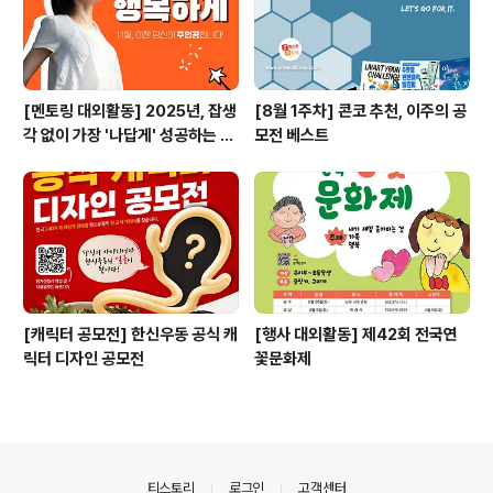
[멘토링 대외활동] 2025년, 잡생
[8월 1주차] 콘코 추천, 이주의 공
각 없이 가장 '나답게' 성공하는 법
모전 베스트
ㅣ자기계발 명상캠프
[캐릭터 공모전] 한신우동 공식 캐
[행사 대외활동] 제42회 전국연
릭터 디자인 공모전
꽃문화제
의안내
티스토리
로그인
고객센터