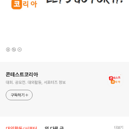
(새창열림)
로그 정보
콘테스트코리아
대회. 공모전. 대외활동, 서포터즈 정보
구독하기
더보기
대외활동/서포터즈 • 기자단
의 다른 글