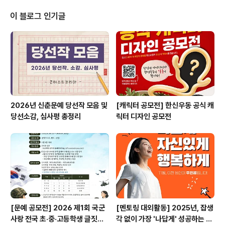
히 모십니다! - 문화를 애호하고, 사색을 담아 자신만의 이
야기를 기고하실 분. - 아트인사이트의 모토에 공감하며,
이 블로그 인기글
저마다의 ART insight를 더불어 가꾸어 나아가실 분. -
아트인사이트 문화초대를 통해 문화를 다채로이 머금어,
이를 자신만의 가치와 색이 담긴 글로 작성하고, 문화애호
가 분들과 스스럼없이 향유하..
2026년 신춘문예 당선작 모음 및
[캐릭터 공모전] 한신우동 공식 캐
당선소감, 심사평 총정리
릭터 디자인 공모전
[문예 공모전] 2026 제1회 국군
[멘토링 대외활동] 2025년, 잡생
사랑 전국 초·중·고등학생 글짓기
각 없이 가장 '나답게' 성공하는 법