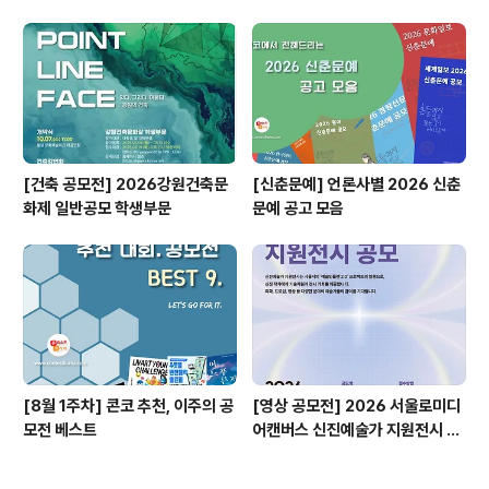
공모전
ㅣ자기계발 명상캠프
[건축 공모전] 2026강원건축문
[신춘문예] 언론사별 2026 신춘
화제 일반공모 학생부문
문예 공고 모음
[8월 1주차] 콘코 추천, 이주의 공
[영상 공모전] 2026 서울로미디
모전 베스트
어캔버스 신진예술가 지원전시 공
모