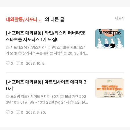
더보기
대외활동/서포터즈 • 기자단
의 다른 글
[서포터즈 대외활동] 와인/위스키 러버라면!
스타보틀 서포터즈 1기 모집!
글 내용
◎ 서포터즈 와인/위스키 러버라면! 스타보틀 서포터즈 1
기 모집! ◎ 참가자격 주류 문화를 사랑하는 20, 30대라면
누구나! 2004년생~ 1984년생까지 신청가능 ◎ 접수기
0
0
2023. 10. 5.
간 9월 27일 - 10월 15일까지 ◎ 활동기간 2023년 11
월 - 2024년 3월 ◎ 활동내용 4인 1팀의 팀 활동으로 진
행되며 다양한 온, 오프라인 활동을 통해 스타보틀에서 판
[서포터즈 대외활동] 아트인사이트 에디터 3
매하는 다양한 주류를 접하고, 홍보할 수 있는 아이디어 발
굴 및 실행 ex) 스타보틀 매장 방문하여 쇼츠 영상 만들기,
0기
글 내용
소규모 행사 주최, 시음회 참석 후 후기 업로드 등 ◎ 접수
◎ 모집명 아트인사이트 에디터 30기 ◎ 모집 기간 202
방법 스타보틀 공식블로그에서 http://blog.naver.com/
3년 10월 01일 (일) ~ 10월 22일 (일) 24시 ◎ 모집 분야
starbottlekorea 지원서 다운로드 후 starbottlekore
(택 1) 1) 문화예술 개인 오피니언 2) 그림, 웹툰, 캘리그라
a@naver.com 으로 이메일 ..
0
0
2023. 9. 30.
피 작품 기고 ◎ 합격자 발표 2023년 10월 31일 (화), 개
별 연락 ◎ 활동 기간 2023년 11월 01일 (수) ~ 2024년
02월 29일 (목) [4개월] ◎ 아트인사이트는 이런 분을 귀