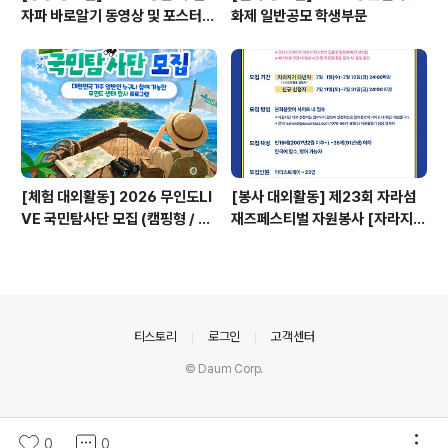
자파 바로알기 동영상 및 포스터
화제 일반공모 학생부문
공모전
[체험 대외활동] 2026 무인도LI
[봉사 대외활동] 제23회 자라섬
VE 국민탐사단 모집 (캠핑형 / 투
재즈페스티벌 자원봉사 [자라지
어형)
기]
의안내
티스토리
로그인
고객센터
© Daum Corp.
0
0