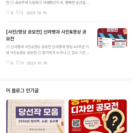
전 ◎ 공모주제 드림파크 야생화단지 속, 행복한 순간을 담
아주세요! ◎ 응모자격 수도권매립지 드림파크 야생화단지
0
2
2023. 10. 19.
를 방문하는 전 국민 대상 ◎ 공모기간 2023. 10. 2.(월)
~ 2023. 10. 29.(일) ◎ 최종발표 11월 17일(예정) / 공
사 누리집(https://www.slc.or.kr/) 공지 및 개별 통보 *
[사진/영상 공모전] 신라명과 사진&영상 공
수상자는 추후 진행하는 시상식에 참석 필수 ◎ 심사기준
영상의 완성도 및 주제와의 관련성, 홍보성, 독창성 ◎ 출
모전
글 내용
품분야 및 규격 - 출품수량 : 사진-개인 최대 2개, 영상-개
◎ 신라명과 사진&영상 공모전 신라명과 창립 40주년 기
인(또는 4인 이하로 구성된 팀) 1개 * 사진과 영상 분야 중
념 사진&영상 공모전 ◎ 참가자격 누구나 ◎ 접수 기간 2
복 응모는 가능하나, 중복 수상은 불가함 - 출품 규격 · 전문
023. 10. 05(목) ~ 2023. 10.30(월) ◎ 결과 발표 202
카메라, 핸드폰 등으로 ..
0
0
2023. 10. 19.
3. 11. 08(수) ( 인스타그램 및 자사몰 당첨자 발표) ◎ 사
진 & 영상 주제 “신라명과 매력 찾기”, “신라명과 제품 20
0% 즐기는법” , “신라명과와의 추억 공유 중 택1 ◎ 시상
영상분야 - 대상(1명) : 삼성전자 비스포크 제트 신모델 무
선청소기 - 최우수상(2명) : 에어메이드 대용량 복합식 가
이 블로그 인기글
습기 - 우수상(3명) : 필립스 에어프라이어 - 장려상(10명)
: 롯데백화점 상품권 5만원권 사진분야 - 대상(1명) : 발뮤
다 토스터기 - 최우수상(1명) : 에어메이드 대용량 복합식
가습기 - 우수상(2..