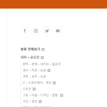
분류 전체보기
대회 • 공모전
문학 • 문예 • 네이밍 • 슬로건
경시 • 학문 • 논문
과학 • 공학 • 논문
IT • 소프트웨어 • 게임
스포츠
그림 • 미술 • 디자인 • 웹툰.
사진 • 영상