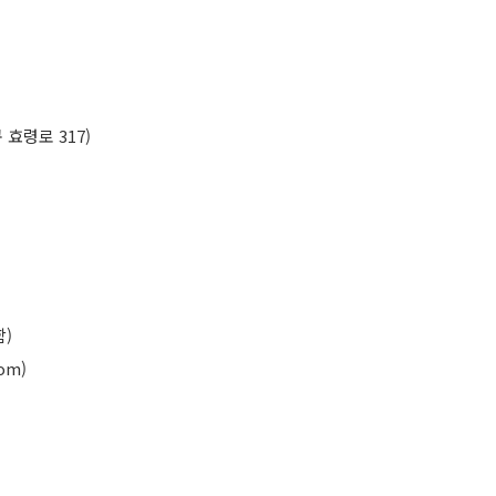
구 효령로 317)
함)
om)