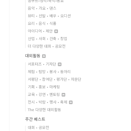
콩쿠르•성악•국악•동요
음악 • 가요 • 댄스
뷰티 • 선발 • 배우 • 오디션
요리 • 음식 • 식품
아이디어 • 제안
산업 • 사회 • 건축 • 창업
더 다양한 대회 • 공모전
대외활동
서포터즈 • 기자단
체험 • 탐방 • 봉사 • 동아리
서평단 • 참여단 • 평가단 • 자문단
기획 • 홍보 • 마케팅
교육 • 강연 • 멘토링
전시 • 박람 • 행사 • 축제
The 다양한 대외활동
주간 베스트
대회 • 공모전