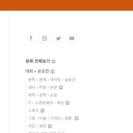
분류 전체보기
대회 • 공모전
문학 • 문예 • 네이밍 • 슬로건
경시 • 학문 • 논문
과학 • 공학 • 논문
IT • 소프트웨어 • 게임
스포츠
그림 • 미술 • 디자인 • 웹툰.
사진 • 영상