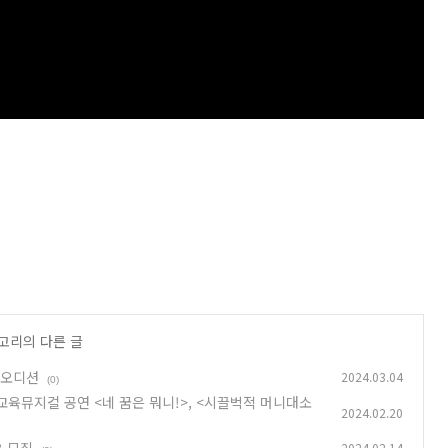
테고리의 다른 글
 오디션
2024.03.04
(0)
육뮤지컬 공연 <네 꿈은 뭐니!>, <시끌벅적 머니대소
2024.02.20
2024.02.14