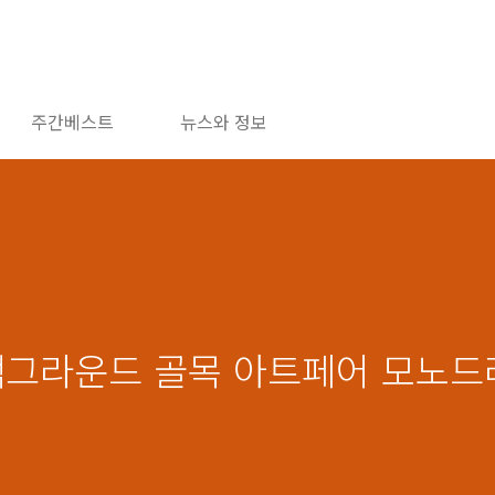
주간베스트
뉴스와 정보
이빽그라운드 골목 아트페어 모노