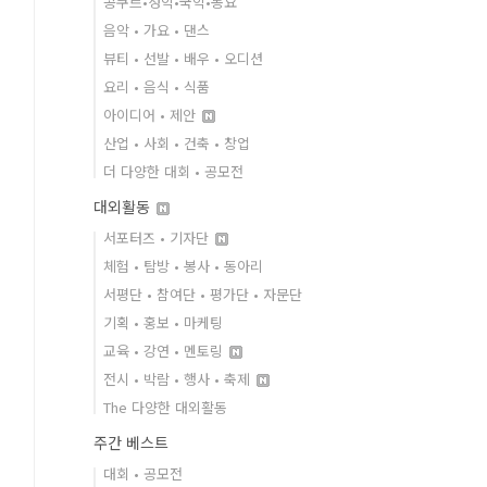
콩쿠르•성악•국악•동요
음악 • 가요 • 댄스
뷰티 • 선발 • 배우 • 오디션
요리 • 음식 • 식품
아이디어 • 제안
산업 • 사회 • 건축 • 창업
더 다양한 대회 • 공모전
대외활동
서포터즈 • 기자단
체험 • 탐방 • 봉사 • 동아리
서평단 • 참여단 • 평가단 • 자문단
기획 • 홍보 • 마케팅
교육 • 강연 • 멘토링
전시 • 박람 • 행사 • 축제
The 다양한 대외활동
주간 베스트
대회 • 공모전