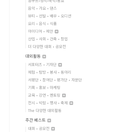
콩쿠르•성악•국악•동요
음악 • 가요 • 댄스
뷰티 • 선발 • 배우 • 오디션
요리 • 음식 • 식품
아이디어 • 제안
산업 • 사회 • 건축 • 창업
더 다양한 대회 • 공모전
대외활동
서포터즈 • 기자단
체험 • 탐방 • 봉사 • 동아리
서평단 • 참여단 • 평가단 • 자문단
기획 • 홍보 • 마케팅
교육 • 강연 • 멘토링
전시 • 박람 • 행사 • 축제
The 다양한 대외활동
주간 베스트
대회 • 공모전