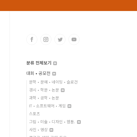
분류 전체보기
대회 • 공모전
문학 • 문예 • 네이밍 • 슬로건
경시 • 학문 • 논문
과학 • 공학 • 논문
IT • 소프트웨어 • 게임
스포츠
그림 • 미술 • 디자인 • 웹툰.
사진 • 영상