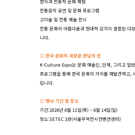
한식과 전통차 문화 체험
전통음악 공연 및 문화 프로그램
고미술 및 전통 예술 전시
전통 문화의 아름다움과 현대적 감각이 결합된 다
니다
.
◎ 한국 문화의 새로운 만남의 장
K-Culture Expo
는 문화 예술인
,
단체
,
그리고 일반
프로그램을 통해 한국 문화의 가치를 재발견하고
,
입니다
.
◎ 행사 기간 및 장소
기간
:2026
년
6
월
11
일
(
목
) ~ 6
월
14
일
(
일
)
장소
:SETEC 2
관
(
서울무역전시컨벤션센터
)