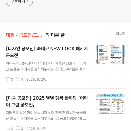
구독하기
더보기
대회 • 공모전/그림 • 미술 • 디자인 • 웹툰.
의 다른 글
[디자인 공모전] 빠삐코 NEW LOOK 패키지
공모전
글 내용
여러분의 많은 참여 바랍니다 ※ 더 자세한 정보가 궁금하
신 분들은 이미지를 클릭해주세요! ◎ 공모주제올해로 44
살이 된 빠삐코의 새로운 패키지 디자인 창작 ◎ 참가대상
0
4
2025. 8. 29.
빠삐코를 사랑하는 누구나 ◎ 출품양식롯데웰푸드 아이스
크림 인스타그램에서 제공하는 템플릿을 사용한 패키지 디
자인 이미지 파일(jpg, jpeg, png)템플릿 다운로드 : http
[미술 공모전] 2025 별별 행복 한마당 「어린
s://tinyurl.com/2854bhyp*색연필, 물감 등을 활용한
손 그림 & PC, 전자패드 등을 이용한 디지털 그림 모두 참
이 그림 공모전」
글 내용
여 가능 ◎ 참여방법① 프로필 링크 통해 템플릿 다운로드
여러분의 많은 참여 바랍니다 ※ 더 자세한 정보가 궁금하
② 자신만의 새로운 빠삐코 패키지 디자인 제작* 캐릭터 3
신 분들은 이미지를 클릭해주세요! ◎ 공모전명2025 별
종 중 북극곰 위에 타고 있는 캐릭터 필수 활용*위치, 그림
별 행복 한마당 「어린이 그림 공모전」 ◎ 참가대상미취학
체, 형태 등 자유롭게 변경 가능하며, 다른 캐릭..
0
4
2025. 8. 27.
아동 누구나(지역 제한 없음) ◎ 접수기간2025. 8. 6.(수)