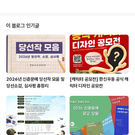
~ 2025. 9. 4.(목) ◎ 작품주제백운광장 소재 자유 풍경
화, 자유 일상화(예시 : 백운광장 브릿지를 건너 산책하는
모습, 백운광장 일대에서 있었던 즐거운 일상경험 등) ◎
작품규격A4 흰색 도화지, 채색 도구 자유, 도화지 절반 이
이 블로그 인기글
상 채색 필수※ 색종이 등 부자재 사용 불가※ 연필 단독 채
색 등 불가 ◎ 제출서류작품, 공모전 신청서, 개인정보 수
집 및 이용 동의서 ◎ 접수방법온라인- 담당자 이메일(n9
802020@korea.kr) 작품 및 제출서류..
2026년 신춘문예 당선작 모음 및
[캐릭터 공모전] 한신우동 공식 캐
당선소감, 심사평 총정리
릭터 디자인 공모전