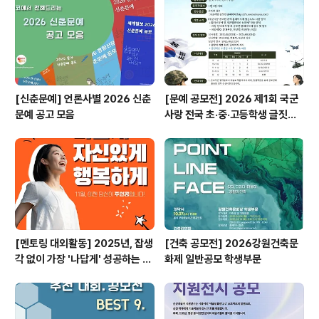
[신춘문예] 언론사별 2026 신춘
[문예 공모전] 2026 제1회 국군
문예 공고 모음
사랑 전국 초·중·고등학생 글짓기
공모전
[멘토링 대외활동] 2025년, 잡생
[건축 공모전] 2026강원건축문
각 없이 가장 '나답게' 성공하는 법
화제 일반공모 학생부문
ㅣ자기계발 명상캠프