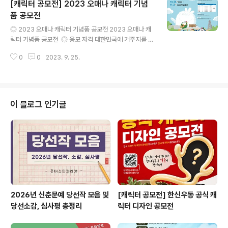
[캐릭터 공모전] 2023 오매나 캐릭터 기념
작 규격 A2용지 (420mmx 594mm) 크기 해상도 300
dpi 이상, JPG 혹은 PNG 파일 ​ ◎ 응모작 유형 포스터
품 공모전
글 내용
(사진, 캘리그라피, 일러스트 등 자유) ​ ◎ 접수기간 2023
◎ 2023 오매나 캐릭터 기념품 공모전 2023 오매나 캐
년 10월 23일(월)~ 2023년 10월 27일(금) ​ ◎ 접수절
릭터 기념품 공모전 ​ ◎ 응모 자격 대한민국에 거주지를 두
차 한국주택협회 홈페이지에서 응모서식 등을 다운받아 작
고 있는 모든 사업체 ​ ◎ 응모 주제 광주 문화관광 캐릭터
성하여 포스터(파일)을 담당자 이메일로 제출 1..
0
0
2023. 9. 25.
오매나를 활용한 독창적이고 창의적인 아이디어 작품으로,
광주 관광을 대표할 수 있는 모든 상품 ​ ◎ 응모 대상 생활
용품, 팬시, 문구, 공산품 등 국내·외 관광객들이 구매할 수
있고, 지속 판매 가능한 기념품 ​ ◎ 출품 조건 - '오매나' 캐
릭터를 활용한 상품이어야 함 - 대량생산이 가능하고 가격
이 블로그 인기글
이 적정하여 시장성과 대중성이 있는 제품 - 제품과 포장이
하나의 세트로 구성된 제품(제품 이외의 판넬, 장식소품, 마
네킹 등은 접수받지 않음) - 제품 판매희망가 50,000원
(부가세 포함) 이하 - 패키지 제품의 경우, 단독으로도..
2026년 신춘문예 당선작 모음 및
[캐릭터 공모전] 한신우동 공식 캐
당선소감, 심사평 총정리
릭터 디자인 공모전