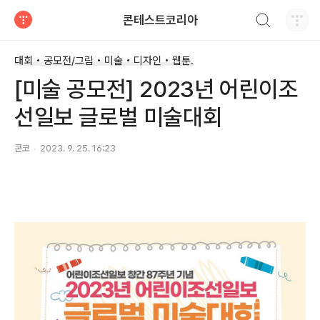
검색하기
콘테스트코리아
티스토리
대회 • 공모전/그림 • 미술 • 디자인 • 웹툰.
[미술 공모전] 2023년 어린이조
선일보 글로벌 미술대회
콘코
2023. 9. 25. 16:23