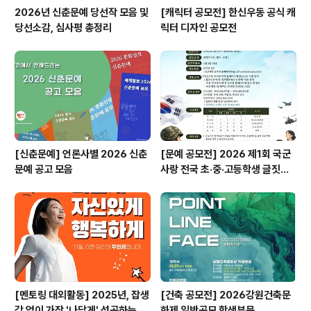
2026년 신춘문예 당선작 모음 및
[캐릭터 공모전] 한신우동 공식 캐
당선소감, 심사평 총정리
릭터 디자인 공모전
[신춘문예] 언론사별 2026 신춘
[문예 공모전] 2026 제1회 국군
문예 공고 모음
사랑 전국 초·중·고등학생 글짓기
공모전
[멘토링 대외활동] 2025년, 잡생
[건축 공모전] 2026강원건축문
각 없이 가장 '나답게' 성공하는 법
화제 일반공모 학생부문