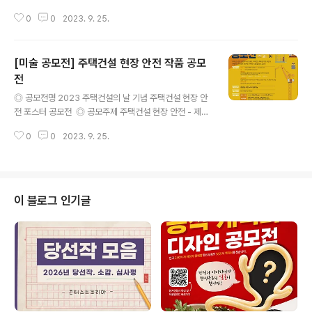
원 수강생 등 국내, 외 거주 중인 어린이) ◎ 접수기간 202
0
0
2023. 9. 25.
3년 10월 4일(수) ~ 11월 14일(화) 16:00 ◎ 공모주제 -
자유 주제(가족, 환경 등 자율) - 8절 도화지에 크레파스,
물감, 혼합 등 자유롭게(디지털 드로잉 제외) ◎ 신청방법
[미술 공모전] 주택건설 현장 안전 작품 공모
- 미술대회 홈페이지를 통해 온라인 신청(kid.chosun.co
m/art) ◎ 시상내역 - 대상 : 1명(전체 중 1명) / 상패 - 금
전
글 내용
상 : 7명(각 부문별 1작품) / 상패 - 은상 : 35명(각 부문별
◎ 공모전명 2023 주택건설의 날 기념 주택건설 현장 안
5작품) / 상장 - 동상 : 350명(각 부문별 50작품) / 상장 -
전 포스터 공모전 ​ ◎ 공모주제 주택건설 현장 안전 - 제안
장려상 : 000명 / 상장 - 단체상 : 00명 / 상장 - ..
내용 : 주택건설 현장 속 안전 활동 작품 각종 주택건설 재
0
0
2023. 9. 25.
난 예방 및 대처법 등 주택건설 현장 안전의식을 높일 수 있
는 주제와 내용 지속가능한 주택건설 안전 아이디어 제안
및 실천사례 ​ ◎ 응모자격 대한민국 국민 누구나 ​ ◎ 응모
작 규격 A2용지 (420mmx 594mm) 크기 해상도 300
dpi 이상, JPG 혹은 PNG 파일 ​ ◎ 응모작 유형 포스터
이 블로그 인기글
(사진, 캘리그라피, 일러스트 등 자유) ​ ◎ 접수기간 2023
년 10월 23일(월)~ 2023년 10월 27일(금) ​ ◎ 접수절
차 한국주택협회 홈페이지에서 응모서식 등을 다운받아 작
성하여 포스터(파일)을 담당자 이메일로 제출 1..