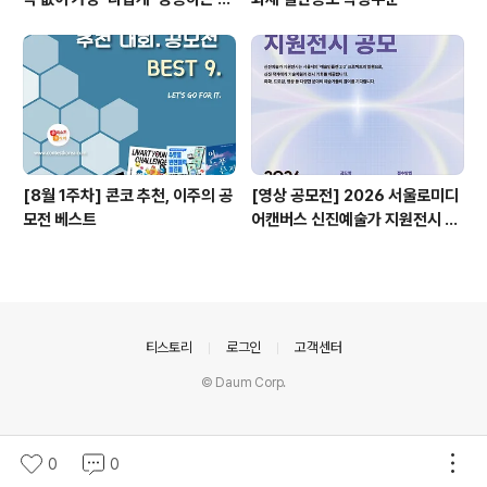
ㅣ자기계발 명상캠프
[8월 1주차] 콘코 추천, 이주의 공
[영상 공모전] 2026 서울로미디
모전 베스트
어캔버스 신진예술가 지원전시 공
모
의안내
티스토리
로그인
고객센터
© Daum Corp.
0
0