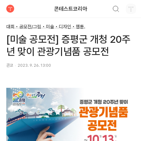
검색하기
콘테스트코리아
티스토리
대회 • 공모전/그림 • 미술 • 디자인 • 웹툰.
[미술 공모전] 증평군 개청 20주
년 맞이 관광기념품 공모전
콘코
2023. 9. 26. 13:00