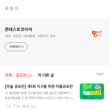
(새창열림)
로그 정보
콘테스트코리아
대회. 공모전. 대외활동, 서포터즈 정보
구독하기
더보기
대회 • 공모전/그림 • 미술 • 디자인 • 웹툰.
의 다른 글
[미술 공모전] 제1회 지구를 위한 작품공모전
글 내용
◎ 공모전명 제1회 지구를 위한 작품 공모전_제로웨이스
트&자원순환 ◎ 참가자격 전국민 누구나 ◎ 접수기간 20
24.2.1(목) ~ 3.15(금) ◎ 공모부분 1. 문예부문(표어/시/
0
0
2024. 3. 6.
글짓기) - 표어 : 총 16자 내외, 1인 2점 - 시: A4 1장 이내