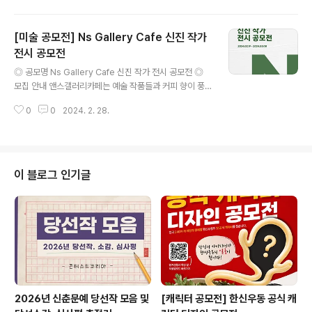
- 글짓기 : A4 2장 이내 2. 미술(포스터/회화) -8절 크기,
1인 1점 3. 미디어(사진/영상) - 사진 : 2,400 x 1,800 픽
[미술 공모전] Ns Gallery Cafe 신진 작가
셀 이상 - 영상 : 1,920 x 1,080 픽셀 이상, 1인(1팀) 1점 *
일반영상 60초~ 180초 내외 * 숏영상 10초~ 60초 내 세
전시 공모전
글 내용
로 형태 * 단, 팀(단체) 수상 시 상장은 단체명으로 발급 4.
◎ 공모명 Ns Gallery Cafe 신진 작가 전시 공모전 ◎
창의 - 업사이클링 작품에 한함 - 규격 없음 ◎ 공통 접수
모집 안내 앤스갤러리카페는 예술 작품들과 커피 향이 풍
방법 -홈페이지 공지사항에서 '참가신청서'를..
기며 그 속에 사람들이 함께하는 복합문화공간입니다. 앤
0
0
2024. 2. 28.
스갤러리카페는 2022년 12월 오픈한 이래로 많은 작가분
들과 함께 해왔습니다. 전시 공간은 60평 규모의 공간으로
작품 전시 및 판매가 가능한 공간입니다. 작가님들의 예술
활동에 도움이 되고자 공모전을 열어 전시 공간을 무료로
지원하고자 합니다. 많은 분들의 참여 부탁드립니다. 감사
이 블로그 인기글
합니다. ◎ 모집 분야/대상 회화, 사진, 일러스트 등 벽에 부
착 가능한 분야(와이어 설치)로 개인전이 가능한 작가님 ◎
모집 일정 - 모집 : 2/19 ~ 3/8 - 심사 : 3/11 ~ 3/14 - 선
정 : 3/15 전시 시작 예정 : (1회)4/1 ~..
2026년 신춘문예 당선작 모음 및
[캐릭터 공모전] 한신우동 공식 캐