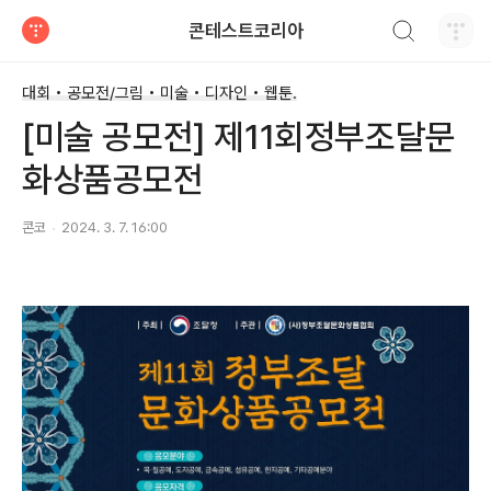
검색하기
콘테스트코리아
티스토리
대회 • 공모전/그림 • 미술 • 디자인 • 웹툰.
[미술 공모전] 제11회정부조달문
화상품공모전
콘코
2024. 3. 7. 16:00