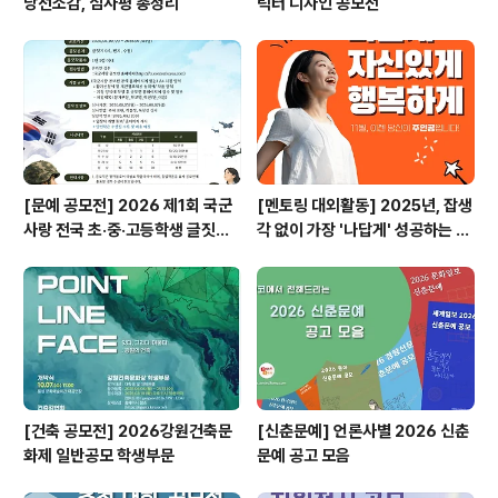
당선소감, 심사평 총정리
릭터 디자인 공모전
[문예 공모전] 2026 제1회 국군
[멘토링 대외활동] 2025년, 잡생
사랑 전국 초·중·고등학생 글짓기
각 없이 가장 '나답게' 성공하는 법
공모전
ㅣ자기계발 명상캠프
[건축 공모전] 2026강원건축문
[신춘문예] 언론사별 2026 신춘
화제 일반공모 학생부문
문예 공고 모음