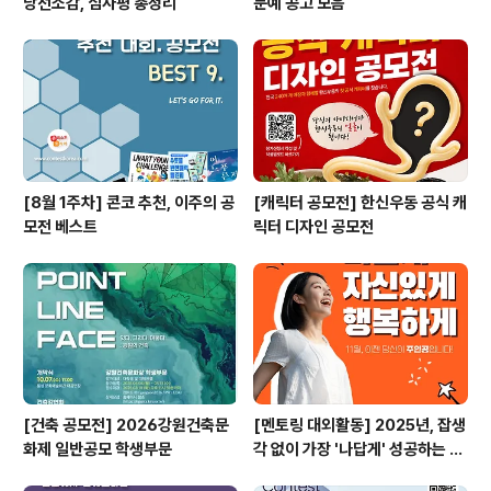
당선소감, 심사평 총정리
문예 공고 모음
[8월 1주차] 콘코 추천, 이주의 공
[캐릭터 공모전] 한신우동 공식 캐
모전 베스트
릭터 디자인 공모전
[건축 공모전] 2026강원건축문
[멘토링 대외활동] 2025년, 잡생
화제 일반공모 학생부문
각 없이 가장 '나답게' 성공하는 법
ㅣ자기계발 명상캠프