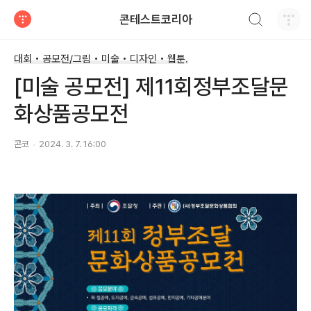
검색하기
콘테스트코리아
티스토리
대회 • 공모전/그림 • 미술 • 디자인 • 웹툰.
[미술 공모전] 제11회정부조달문
화상품공모전
콘코
2024. 3. 7. 16:00