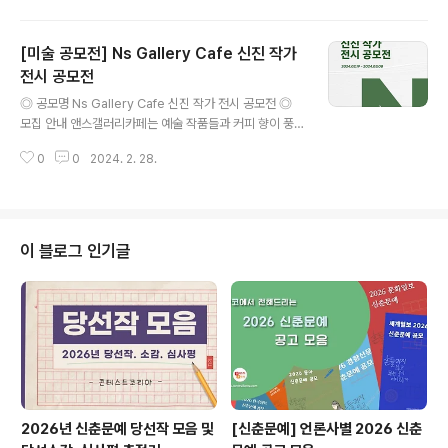
- 글짓기 : A4 2장 이내 2. 미술(포스터/회화) -8절 크기,
1인 1점 3. 미디어(사진/영상) - 사진 : 2,400 x 1,800 픽
[미술 공모전] Ns Gallery Cafe 신진 작가
셀 이상 - 영상 : 1,920 x 1,080 픽셀 이상, 1인(1팀) 1점 *
일반영상 60초~ 180초 내외 * 숏영상 10초~ 60초 내 세
전시 공모전
글 내용
로 형태 * 단, 팀(단체) 수상 시 상장은 단체명으로 발급 4.
◎ 공모명 Ns Gallery Cafe 신진 작가 전시 공모전 ◎
창의 - 업사이클링 작품에 한함 - 규격 없음 ◎ 공통 접수
모집 안내 앤스갤러리카페는 예술 작품들과 커피 향이 풍
방법 -홈페이지 공지사항에서 '참가신청서'를..
기며 그 속에 사람들이 함께하는 복합문화공간입니다. 앤
0
0
2024. 2. 28.
스갤러리카페는 2022년 12월 오픈한 이래로 많은 작가분
들과 함께 해왔습니다. 전시 공간은 60평 규모의 공간으로
작품 전시 및 판매가 가능한 공간입니다. 작가님들의 예술
활동에 도움이 되고자 공모전을 열어 전시 공간을 무료로
지원하고자 합니다. 많은 분들의 참여 부탁드립니다. 감사
이 블로그 인기글
합니다. ◎ 모집 분야/대상 회화, 사진, 일러스트 등 벽에 부
착 가능한 분야(와이어 설치)로 개인전이 가능한 작가님 ◎
모집 일정 - 모집 : 2/19 ~ 3/8 - 심사 : 3/11 ~ 3/14 - 선
정 : 3/15 전시 시작 예정 : (1회)4/1 ~..
2026년 신춘문예 당선작 모음 및
[신춘문예] 언론사별 2026 신춘