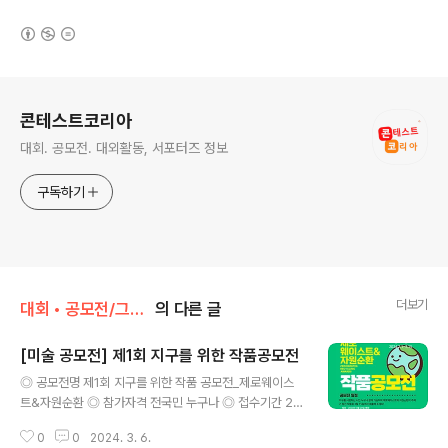
(새창열림)
로그 정보
콘테스트코리아
대회. 공모전. 대외활동, 서포터즈 정보
구독하기
더보기
대회 • 공모전/그림 • 미술 • 디자인 • 웹툰.
의 다른 글
[미술 공모전] 제1회 지구를 위한 작품공모전
글 내용
◎ 공모전명 제1회 지구를 위한 작품 공모전_제로웨이스
트&자원순환 ◎ 참가자격 전국민 누구나 ◎ 접수기간 20
24.2.1(목) ~ 3.15(금) ◎ 공모부분 1. 문예부문(표어/시/
0
0
2024. 3. 6.
글짓기) - 표어 : 총 16자 내외, 1인 2점 - 시: A4 1장 이내