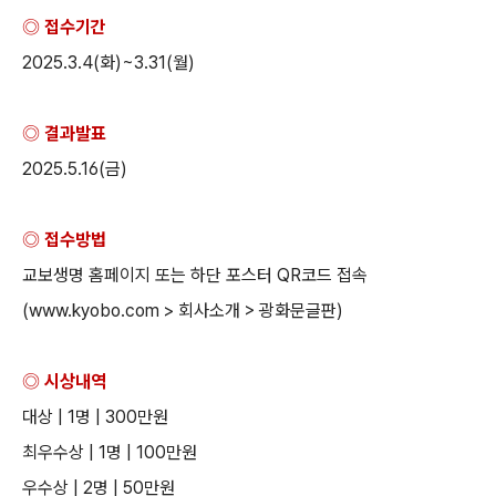
◎ 접수기간
2025.3.4(
화
)~3.31(
월
)
◎ 결과발표
2025.5.16(
금
)
◎ 접수방법
교보생명 홈페이지 또는 하단 포스터
QR
코드 접속
(www.kyobo.com >
회사소개
>
광화문글판
)
◎ 시상내역
대상
| 1
명
| 300
만원
최우수상
| 1
명
| 100
만원
우수상
| 2
명
| 50
만원