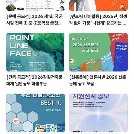
[문예 공모전] 2026 제1회 국군
[멘토링 대외활동] 2025년, 잡생
사랑 전국 초·중·고등학생 글짓기
각 없이 가장 '나답게' 성공하는 법
공모전
ㅣ자기계발 명상캠프
[건축 공모전] 2026강원건축문
[신춘문예] 언론사별 2026 신춘
화제 일반공모 학생부문
문예 공고 모음