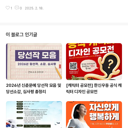
수 받습니다 (한글문서 hwp)- 작품은 하나의 파일로 폰트,
공모전연제구에서는 「연제만화도서관 만화자료 수집 공모
글자 크기..
1
0
2025. 2. 18.
전」을 실시하여 희귀하고 역사적 보존가치가 있는 옛 만화
자료를 발굴 및 수집하여 체계적으로 아카이빙하고, 교육
및 전시를 통해 만화 문화의 가치를 널리 알리고자 합니다.
관심 있는 분들의 많은 참여를 바랍니다. ◎ 참가자격전 국
민 누구나 ◎ 접수기간2025. 1. 20.(월) ~ 3. 7.(금) 18:0
이 블로그 인기글
0까지 ※ 기한 내 접수하지 않을 시 무효 처리됨 ◎ 공모주
제역사적 보존가치를 지닌 희귀 옛 만화자료의 발굴 및 수
집 ◎ 공모대상1. 부산 만화의 역사와 문화 등에 관한 단행
본, 잡지 등 자료2. 희귀본 등..
2026년 신춘문예 당선작 모음 및
[캐릭터 공모전] 한신우동 공식 캐
당선소감, 심사평 총정리
릭터 디자인 공모전