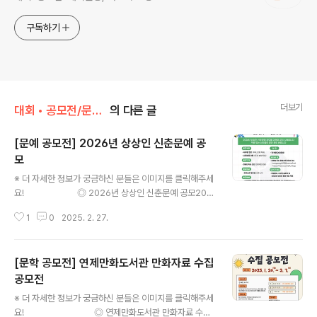
구독하기
더보기
대회 • 공모전/문학 • 문예 • 네이밍 • 슬로건
의 다른 글
[문예 공모전] 2026년 상상인 신춘문예 공
모
글 내용
※ 더 자세한 정보가 궁금하신 분들은 이미지를 클릭해주세
요! ◎ 2026년 상상인 신춘문예 공모202
6년 상상인 신춘문예 공모를 아래와 같이 시행합니다역량
1
0
2025. 2. 27.
있는 신인들의 많은 응모 바랍니다 ◎ 응모부문- 시부문 5
편 (주제. 분량 자유)- 수필부문 2편 (주제, 분량 자유) ◎
응모자격미등단자 & 신인 (연령제한 없음) ◎ 응모마감20
[문학 공모전] 연제만화도서관 만화자료 수집
26년 1월 5일 (오후 6시) ◎ 상 금각 부문 200만원 ◎ 보
내실 곳이메일 또는 콘테스트코리아 접수- sangsangin2
공모전
글 내용
1@hanmail.net- https://tinyurl.com/29ur4ego ◎
※ 더 자세한 정보가 궁금하신 분들은 이미지를 클릭해주세
응모방법- 응모작은 이메일 또는 콘테스트코리아에서 접
요! ◎ 연제만화도서관 만화자료 수집