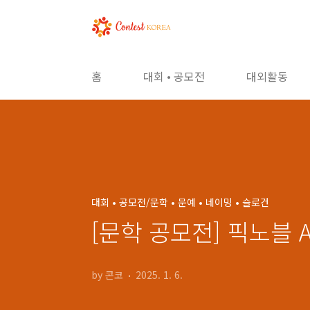
본문 바로가기
홈
대회 • 공모전
대외활동
대회 • 공모전/문학 • 문예 • 네이밍 • 슬로건
[문학 공모전] 픽노블 
by 콘코
2025. 1. 6.