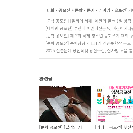
'
대회 • 공모전
>
문학 • 문예 • 네이밍 • 슬로건
' 
[문학 공모전] [밀리의 서재] 이달의 밀크 1월 창
[네이밍 공모전] 부산시 어린이신문 및 어린이기자
[문학 공모전] 제 3회 국제 청소년 동화쓰기 대회
(
[문학 공모전] 문학광장 제111기 신인문학상 공모
2025 신춘문예 당선작및 당선소감, 심사평 모음 
관련글
[문학 공모전] [밀리의 서재] 이달의 밀크 1월 창작 지원 프로젝트