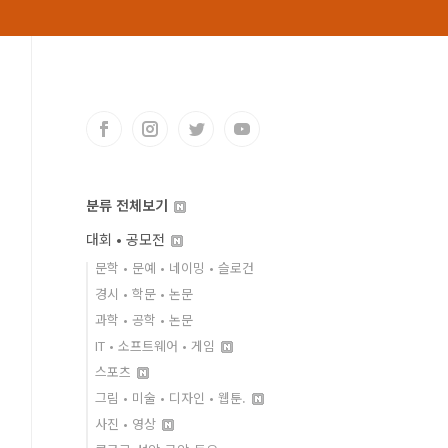
분류 전체보기
대회 • 공모전
문학 • 문예 • 네이밍 • 슬로건
경시 • 학문 • 논문
과학 • 공학 • 논문
IT • 소프트웨어 • 게임
스포츠
그림 • 미술 • 디자인 • 웹툰.
사진 • 영상