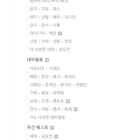
콩쿠르•성악•국악•동요
음악 • 가요 • 댄스
뷰티 • 선발 • 배우 • 오디션
요리 • 음식 • 식품
아이디어 • 제안
산업 • 사회 • 건축 • 창업
더 다양한 대회 • 공모전
대외활동
서포터즈 • 기자단
체험 • 탐방 • 봉사 • 동아리
서평단 • 참여단 • 평가단 • 자문단
기획 • 홍보 • 마케팅
교육 • 강연 • 멘토링
전시 • 박람 • 행사 • 축제
The 다양한 대외활동
주간 베스트
대회 • 공모전