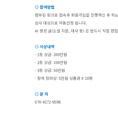
◎ 참여방법
첨부된 링크로 접속후 회원가입을 진행하신 후 픽
심사 대상으로 자동선정 됩니다
.
AI
생성 글
(
소설 지문
,
대사 등
)
은 반드시 직접 편
◎ 시상내역
- 1
등 상금
: 200
만원
- 2
등 상금
: 100
만원
- 3
등 상금
: 50
만원
-
참여 장려상
: 5
만원 상품권
X 10
명
◎ 문 의
070-4272-9598