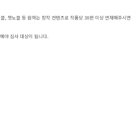
노블
,
챗노블 등 원하는 창작
컨텐츠로 작품당
30
편 이상 연재해주시면
집해야 심사 대상이 됩니다
.