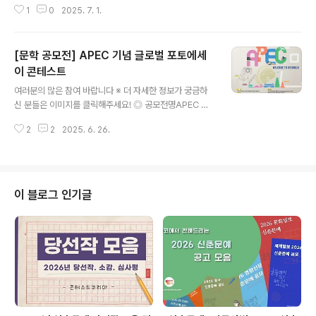
1
0
2025. 7. 1.
eum)』은 2024년 국립인천해양박물관 개관과 함께 창간
된 학술지로,역사·고고·예술·과학·환경·교육 등 바다 및 박
물관과 관련된 다양한 연구와 담론을 다룹니다.본 학술지
[문학 공모전] APEC 기념 글로벌 포토에세
는 연 1회 발간되며, 국립인천해양박물관은 바다에 대한 관
심 확대와 연구 활성화를 위해관련 분야 원고를 모집합니
이 콘테스트
글 내용
다. 연구자분들의 많은 관심과 적극적인 투고를 기다립니
여러분의 많은 참여 바랍니다 ※ 더 자세한 정보가 궁금하
다. ◎ 원고분야해양 및 박물관 분야와 직·간접적으로 관련
신 분들은 이미지를 클릭해주세요! ◎ 공모전명APEC 기
이 있는 글 ◎ 원고분량200자 원고지 150매 이내(표와
념 글로벌 포토에세이 콘테스트 ◎ 참가대상초등부/ 중등
도판을 포함하여 200매 미만) ◎ 모집기간수시접수(~'2
2
2
2025. 6. 26.
부 / 대학부 / 외국인 유학생 ◎ 대회일시접수 (5.19~7.1
5.7.31.)* 제1호 게재..
3), 수상자 발표(7.18.) / 시상식(7.26.) ◎ 작성분량사진
+에세이(MS word A4 1장 분량, 영어)※ 본 콘테스트는
2025년에 촬영된 사진에 한해 접수 가능합니다. ◎ 작성
폰트Times New Roman, 10pt ◎ 접수하기① 코리아
이 블로그 인기글
중앙데일리 홈페이지 koreajoongangdaily.joins.com
접속② Notice 게시 확인 후 에세이 양식 다운로드③ 이
메일 접수(kjd.biz@joongang...