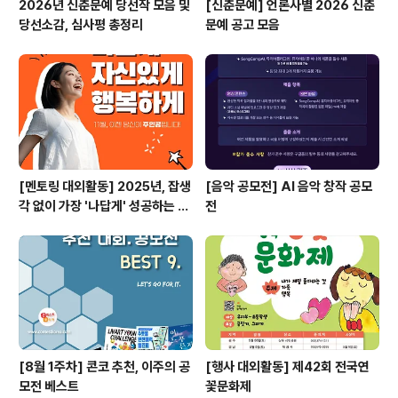
2026년 신춘문예 당선작 모음 및
[신춘문예] 언론사별 2026 신춘
당선소감, 심사평 총정리
문예 공고 모음
[멘토링 대외활동] 2025년, 잡생
[음악 공모전] AI 음악 창작 공모
각 없이 가장 '나답게' 성공하는 법
전
ㅣ자기계발 명상캠프
[8월 1주차] 콘코 추천, 이주의 공
[행사 대외활동] 제42회 전국연
모전 베스트
꽃문화제