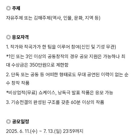
◎ 주제
자유주제 또는 김해주제
(
역사
,
인물
,
문화
,
지역 등
)
◎ 응모자격
1.
작가와 작곡가가 한 팀을 이루어 참여
(
신인 및 기성 무관
)
*1
인 또는
3
인 이상의 공동창작의 경우 공모 지원은 가능하나 최
대 수상금은
350
만원으로 제한함
2.
단독 또는 공동 등 어떠한 형태로도 무대 공연된 이력이 없는 순
수 창작 작품
*
비상업적
(
무료
)
쇼케이스
,
낭독극 발표 작품은 응모 가능
3.
기승전결의 완성된 구조를 갖춘
60
분 이상의 작품
◎ 공모일정
2025. 6. 11.(
수
) ~ 7. 13.(
일
) 23:59
까지