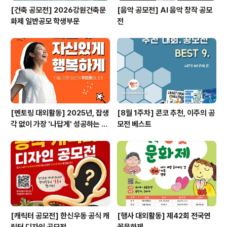
[건축 공모전] 2026강원건축문
[음악 공모전] AI 음악 창작 공모
화제 일반공모 학생부문
전
[멘토링 대외활동] 2025년, 잡생
[8월 1주차] 콘코 추천, 이주의 공
각 없이 가장 '나답게' 성공하는 법
모전 베스트
ㅣ자기계발 명상캠프
[캐릭터 공모전] 한신우동 공식 캐
[행사 대외활동] 제42회 전국연