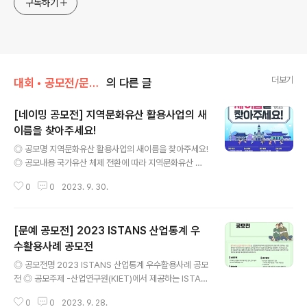
구독하기
더보기
대회 • 공모전/문학 • 문예 • 네이밍 • 슬로건
의 다른 글
[네이밍 공모전] 지역문화유산 활용사업의 새
이름을 찾아주세요!
글 내용
◎ 공모명 지역문화유산 활용사업의 새이름을 찾아주세요!
◎ 공모내용 국가유산 체제 전환에 따라 지역문화유산 활
용사업의 새로운 명칭 제안 지역문화유산 활용사업 총괄명
0
0
2023. 9. 30.
및 각 사업명 5개 사업명에 담아야 할 내용 - 각 사업의 의
미와 가치가 잘 담겨져 있어야 함 - 부르기 쉽고 기억하기
쉬운 친근하고 참신한 이름 ◎ 공모주제 1. 총괄명 : 지역문
[문예 공모전] 2023 ISTANS 산업통계 우
화유산 활용사업 2. 각 사업명 : 생생 문화유산 활용사업,
향교서원 문화유산 활용사업, 문화유산 야행, 전통산사 문
수활용사례 공모전
글 내용
화유산 활용사업, 고택종갓집 활용사업 ◎ 공모기간 202
◎ 공모전명 2023 ISTANS 산업통계 우수활용사례 공모
3.9.11.(월)~10.13.(금) ◎ 응모자격 1. 전국민(제한 없음)
전 ◎ 공모주제 -산업연구원(KIET)에서 제공하는 ISTAN
2. 1인 3개까지 신청가능 ◎ 심사방법 서류심사 1차 심사 :
S 산업통계 데이터를 학업, 연구, 업무 등에 효과적으로 활
내, 외부 전문가를 통한 사전 심사 진행 각 사업별 5개..
0
0
2023. 9. 28.
용한 사례(PT자료작성, 연구인용 포함) -활용수기는 아래