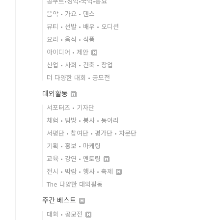
콩쿠르•성악•국악•동요
음악 • 가요 • 댄스
뷰티 • 선발 • 배우 • 오디션
요리 • 음식 • 식품
아이디어 • 제안
산업 • 사회 • 건축 • 창업
더 다양한 대회 • 공모전
대외활동
서포터즈 • 기자단
체험 • 탐방 • 봉사 • 동아리
서평단 • 참여단 • 평가단 • 자문단
기획 • 홍보 • 마케팅
교육 • 강연 • 멘토링
전시 • 박람 • 행사 • 축제
The 다양한 대외활동
주간 베스트
대회 • 공모전