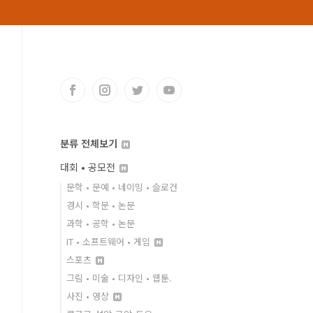
분류 전체보기
대회 • 공모전
문학 • 문예 • 네이밍 • 슬로건
경시 • 학문 • 논문
과학 • 공학 • 논문
IT • 소프트웨어 • 게임
스포츠
그림 • 미술 • 디자인 • 웹툰.
사진 • 영상