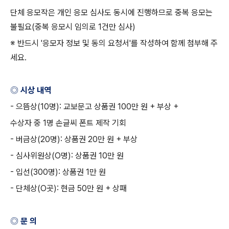
단체 응모작은 개인 응모 심사도 동시에 진행하므로 중복 응모는
불필요
(
중복 응모시 임의로
1
건만 심사
)
※ 반드시
'
응모자 정보 및 동의 요청서
'
를 작성하여 함께 첨부해 주
세요
.
◎ 시상 내역
-
으뜸상
(10
명
):
교보문고 상품권
100
만 원
+
부상
+
수상자 중
1
명 손글씨 폰트 제작 기회
-
버금상
(20
명
):
상품권
20
만 원
+
부상
-
심사위원상
(O
명
):
상품권
10
만 원
-
입선
(300
명
):
상품권
1
만 원
-
단체상
(O
곳
):
현금
50
만 원
+
상패
◎ 문 의