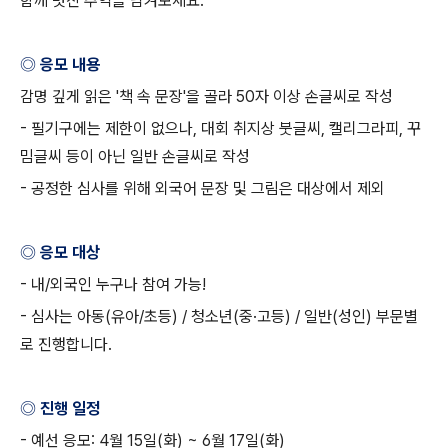
함께 멋진 추억을 남겨보세요
.
◎ 응모 내용
감명 깊게 읽은
'
책 속 문장
'
을 골라
50
자 이상 손글씨로 작성
-
필기구에는 제한이 없으나
,
대회 취지상 붓글씨
,
캘리그라피
,
꾸
밈글씨 등이 아닌 일반 손글씨로 작성
-
공정한 심사를 위해 외국어 문장 및 그림은 대상에서 제외
◎ 응모 대상
-
내
/
외국인 누구나 참여 가능
!
-
심사는 아동
(
유아
/
초등
) /
청소년
(
중
·
고등
) /
일반
(
성인
)
부문별
로 진행합니다
.
◎ 진행 일정
-
예선 응모
: 4
월
15
일
(
화
) ~ 6
월
17
일
(
화
)