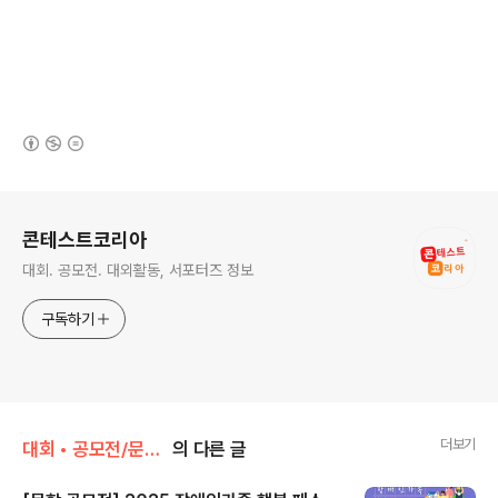
(새창열림)
로그 정보
콘테스트코리아
대회. 공모전. 대외활동, 서포터즈 정보
구독하기
더보기
대회 • 공모전/문학 • 문예 • 네이밍 • 슬로건
의 다른 글