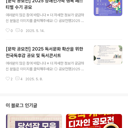
[문학 공모전] 2025 장애인가족 행복 페스
티벌 수기 공모
글 내용
여러분의 많은 참여 바랍니다 ※ 더 자세한 정보가 궁금하
신 분들은 이미지를 클릭해주세요! ◎ 공모전명2025 장
애인가족 행복 페스티벌 수기 공모 ◎ 공모 주제장애인 가
0
0
2025. 5. 14.
족과 관련된 평범하지만 특별한 이야기 ◎ 지원 자격장애
인 가족 구성원 누구나 ◎ 접수기간2025. 3. 10.(월) ~ 5.
30.(금) 18:00 ◎ 응모방법1. 한국지체장애인협회 홈페이
[문학 공모전] 2025 독서문화 확산을 위한
지(www.kappd.or.kr) 공지사항에서 관련 서식 다운로
드하여 작성2. 이메일(family@kappd.or.kr)로 접수 ◎
전국독후감 공모 및 독서콘서트
글 내용
응모규격A4용지 3매 이상 10매 이내(맑은고딕 12pt, 줄
여러분의 많은 참여 바랍니다 ※ 더 자세한 정보가 궁금하
간격 160%) ◎ 시상 내역- 대 상 : 1가족, 보건복지부장관
신 분들은 이미지를 클릭해주세요! ◎ 공모전명2025 독
표창 및 상금 100만원- 최우수상 : 3가족, 보건복지부장관
서문화 확산을 위한 전국독후감 공모 및 독서콘서트 ◎ 참
표창 및 상금 80만원- 우 수..
2
4
2025. 5. 8.
가자격대한민국 국민 누구나(초등학생이상) ◎ 접수기간
및 발표접수 2025. 4. 15~5.25발표 2025. 5. 30 ◎
공모내용별도 지정도서 없음감명깊게 읽은 책에 대해 느끼
는 생각이나 감상을 형식에 구애받지 않고 제출원고 맨 앞
에 도서명, 저자, 출판사> 를 표기원고지(200자) 10매 내
이 블로그 인기글
외 분량 장 – 포인트 12, 줄 간격 160> ◎ 문 의041)561
-1522 많은 분들의 관심과 참여를 바라며, 이상 콘코에서
소식 전해 드렸습니다. ※ 내용이 더 궁금하시다면, 참가신
청 알아보기 >에서 확인하실 수 있습니다.※ 주최사의 기