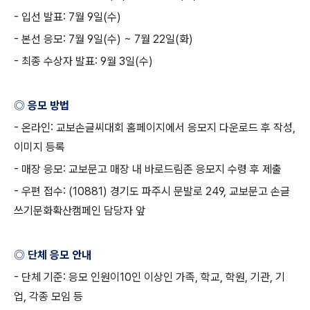
-
입선 발표
: 7
월
9
일
(
수
)
-
본선 응모
: 7
월
9
일
(
수
) ~ 7
월
22
일
(
화
)
-
최종 수상자 발표
: 9
월
3
일
(
수
)
◎ 응모 방법
-
온라인
:
교보손글씨대회 홈페이지에서 응모지 다운로드 후 작성
,
이미지 등록
-
매장 응모
:
교보문고 매장 내 바로드림존 응모지 수령 후 제출
-
우편 접수
: (10881)
경기도 파주시 문발로
249,
교보문고 손글
쓰기문화확산캠페인 담당자 앞
◎ 단체 응모 안내
-
단체 기준
:
응모 인원이
10
인 이상인 가족
,
학교
,
학원
,
기관
,
기
업
,
각종 모임 등