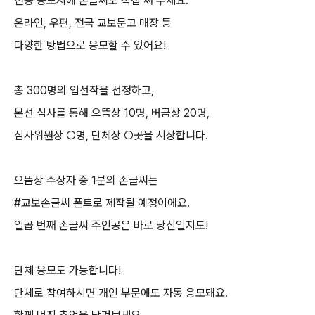
전용 응모지에 손글씨로 직접 써 주세요
.
온라인
,
우편
,
전국 교보문고 매장 등
다양한 방법으로 응모할 수 있어요
!
총
300
명의 입선작을 선정하고
,
본선 심사를 통해 으뜸상
10
명
,
버금상
20
명
,
심사위원상
○
명
,
단체상
○
곳을 시상합니다
.
으뜸상 수상자 중
1
분의 손글씨는
#
교보손글씨 폰트로 제작될 예정이에요
.
일곱 번째 손글씨 주인공은 바로 당신일지도
!
단체 응모도 가능합니다
!
단체로 참여하시면 개인 부문에도 자동 응모돼요
.