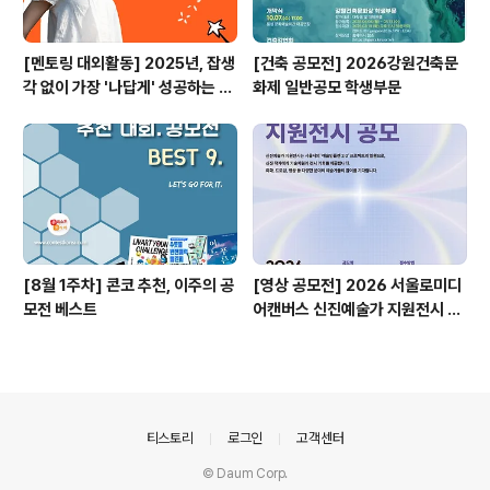
[멘토링 대외활동] 2025년, 잡생
[건축 공모전] 2026강원건축문
각 없이 가장 '나답게' 성공하는 법
화제 일반공모 학생부문
ㅣ자기계발 명상캠프
[8월 1주차] 콘코 추천, 이주의 공
[영상 공모전] 2026 서울로미디
모전 베스트
어캔버스 신진예술가 지원전시 공
모
의안내
티스토리
로그인
고객센터
© Daum Corp.