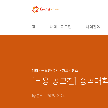
본문 바로가기
홈
대회 • 공모전
대외활동
대회 • 공모전/음악 • 가요 • 댄스
[무용 공모전] 송곡대
by 콘코
2025. 2. 24.