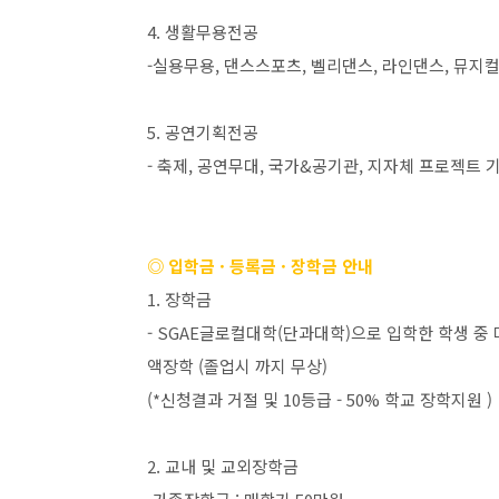
4.
생활무용전공
-
실용무용
,
댄스스포츠
,
벨리댄스
,
라인댄스
,
뮤지
5.
공연기획전공
-
축제
,
공연무대
,
국가
&
공기관
,
지자체 프로젝트 
◎ 입학금
·
등록금
·
장학금 안내
1.
장학금
- SGAE
글로컬대학
(
단과대학
)
으로 입학한 학생 중
액장학
(
졸업시 까지 무상
)
(*
신청결과 거절 및
10
등급
- 50%
학교 장학지원
)
2.
교내 및 교외장학금