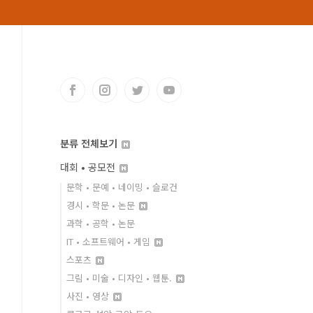
분류 전체보기
대회 • 공모전
문학 • 문예 • 네이밍 • 슬로건
경시 • 학문 • 논문
과학 • 공학 • 논문
IT • 소프트웨어 • 게임
스포츠
그림 • 미술 • 디자인 • 웹툰.
사진 • 영상