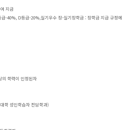
하여 지금
등급
-40%, D
등급
-20%,
실기우수 장
-
실기장학금
:
장학금 지급 규정에
상의 학력이 인정된자
대학 성인학습자 전담학과
)