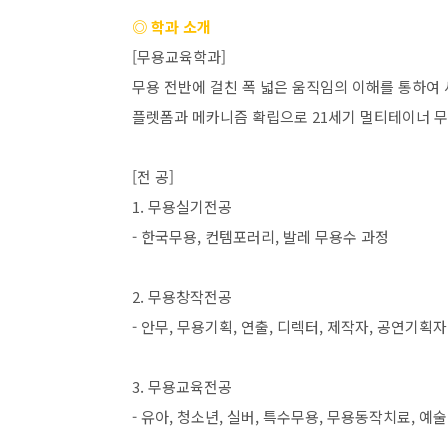
◎ 학과 소개
[
무용교육학과
]
무용 전반에 걸친 폭 넓은 움직임의 이해를 통하여
플렛폼과 메카니즘 확립으로
21
세기 멀티테이너 
[
전 공
]
1.
무용실기전공
-
한국무용
,
컨템포러리
,
발레 무용수 과정
2.
무용창작전공
-
안무
,
무용기획
,
연출
,
디렉터
,
제작자
,
공연기획자
3.
무용교육전공
-
유아
,
청소년
,
실버
,
특수무용
,
무용동작치료
,
예술