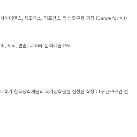
컬시어터댄스
,
체조댄스
,
퍼포먼스 등 생활무용 과정
(Dance for All)
기획
,
제작
,
연출
,
디렉터
,
문화예술
PM
 매 학기 한국장학재단의 국가장학금을 신청한 학생
: 1
구간
~9
구간 전