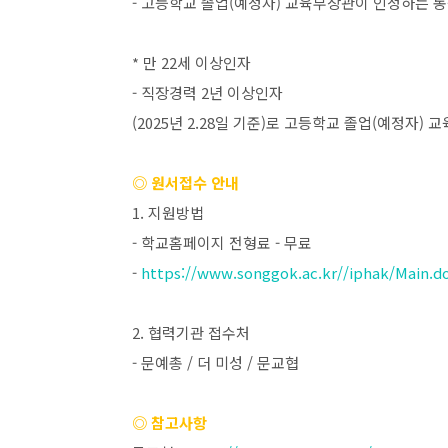
-
고등학교 졸업
(
예정자
)
교육부장관이 인정하는 
*
만
22
세 이상인자
-
직장경력
2
년 이상인자
(2025
년
2.28
일 기준
)
로 고등학교 졸업
(
예정자
)
교
◎ 원서접수 안내
1.
지원방법
-
학교홈페이지 전형료
-
무료
-
https://www.songgok.ac.kr//iphak/Main.d
2.
협력기관 접수처
-
문예총
/
더 미성
/
문교협
◎ 참고사항