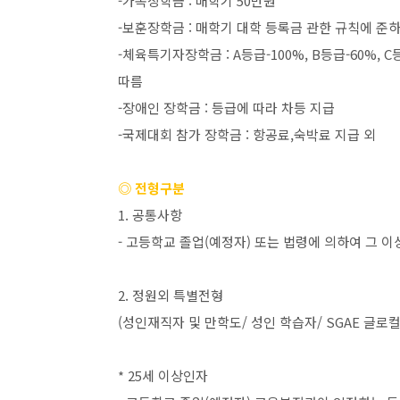
-
가족장학금
:
매학기
50
만원
-
보훈장학금
:
매학기 대학 등록금 관한 규칙에 준
-
체육특기자장학금
: A
등급
-100%, B
등급
-60%, C
따름
-
장애인 장학금
:
등급에 따라 차등 지급
-
국제대회 참가 장학금
:
항공료
,
숙박료 지급 외
◎ 전형구분
1.
공통사항
-
고등학교 졸업
(
예정자
)
또는 법령에 의하여 그 이
2.
정원외 특별전형
(
성인재직자 및 만학도
/
성인 학습자
/ SGAE
글로컬
* 25
세 이상인자