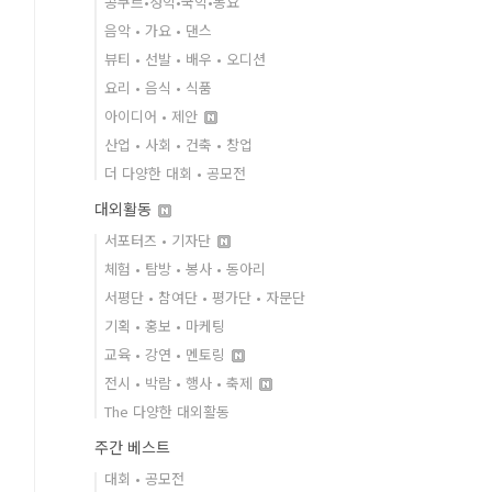
콩쿠르•성악•국악•동요
음악 • 가요 • 댄스
뷰티 • 선발 • 배우 • 오디션
요리 • 음식 • 식품
아이디어 • 제안
산업 • 사회 • 건축 • 창업
더 다양한 대회 • 공모전
대외활동
서포터즈 • 기자단
체험 • 탐방 • 봉사 • 동아리
서평단 • 참여단 • 평가단 • 자문단
기획 • 홍보 • 마케팅
교육 • 강연 • 멘토링
전시 • 박람 • 행사 • 축제
The 다양한 대외활동
주간 베스트
대회 • 공모전