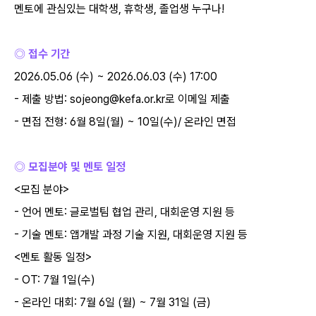
멘토에 관심있는 대학생
,
휴학생
,
졸업생 누구나
!
◎ 접수 기간
2026.05.06 (
수
) ~ 2026.06.03 (
수
) 17:00
-
제출 방법
: sojeong@kefa.or.kr
로 이메일 제출
-
면접 전형
: 6
월
8
일
(
월
) ~ 10
일
(
수
)/
온라인 면접
◎ 모집분야 및 멘토 일정
<
모집 분야
>
-
언어 멘토
:
글로벌팀 협업 관리
,
대회운영 지원 등
-
기술 멘토
:
앱개발 과정 기술 지원
,
대회운영 지원 등
<
멘토 활동 일정
>
- OT: 7
월
1
일
(
수
)
-
온라인 대회
: 7
월
6
일
(
월
) ~ 7
월
31
일
(
금
)