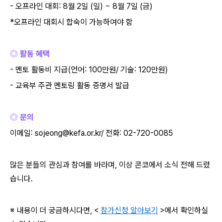
-
오프라인 대회
: 8
월
2
일
(
일
) ~ 8
월
7
일
(
금
)
*
오프라인 대회시 합숙이 가능하여야 함
◎ 활동 혜택
-
멘토 활동비 지급
(
언어
: 100
만원
/
기술
: 120
만원
)
-
교육부 주관 멘토링 활동 증명서 발급
◎ 문의
이메일
: sojeong@kefa.or.kr/
전화
: 02-720-0085
많은 분들의 관심과 참여를 바라며
,
이상 콘코에서 소식 전해 드렸
습니다
.
※ 내용이 더 궁금하시다면
, <
참가신청 알아보기
>
에서 확인하실