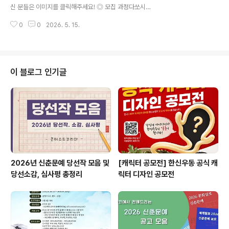
기반으로 빠르게 구조화하는 방법을 익힙니다.* 사업 전략
신 분들은 이미지를 클릭해주세요! ◎ 모집 과정다쏘시스
부터 실행 방향까지 연결되는 실무형 전략 수립 프로세스
템코리아 카티아CATIA 첨단로봇 제조스쿨 5기 ◎ 모집
를 직접 실습합니다.* 실..
0
0
2026. 5. 15.
대상로봇, AI, 모빌리티, 방산, 조선, 우주항공 분야 CATI
A/CAD/CAM/설계직무로 취업을 희망하는 자 / 이직을
준비중인 자 / 전공 졸업생, 휴학생 / 비전공자 ◎ 접수 기
간~ 2026년 06월 08일 23:59까지 ◎ 교육 기간2026
년 06월 15일(월) ~ 12월 03일(목) (6개월, 960시간)
이 블로그 인기글
◎ 교육 장소카티아스쿨 (서울 금천구 가산디지털1로 16
8, A동) ※지하철 1, 7호선 가산디지털단지역에서 바로 연
결 ◎ 모집 인원28명 (선착순 모집) ◎ 신청 방법① 구글
폼 신청서 작성 → ② 서류 검토 후 개별 연락 →..
2026년 신춘문예 당선작 모음 및
[캐릭터 공모전] 한신우동 공식 캐
당선소감, 심사평 총정리
릭터 디자인 공모전