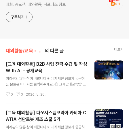
대회. 공모전. 대외활동, 서포터즈 정보
구독하기
더보기
대외활동/교육 • 강연 • 멘토링
의 다른 글
[교육 대외활동] B2B 사업 전략 수립 및 작성
With AI – 공개교육
글 내용
여러분의 많은 참여 바랍니다 ※ 더 자세한 정보가 궁금하
신 분들은 이미지를 클릭해주세요! ◎ 교육안내교육명: B2
B 사업 전략 수립 및 작성 With AI일시: 2026.6.16(화) 0
0
0
2026. 5. 20.
9:30~17:30 (7시간)접수 마감: 6.15(월), 선착순 마감교
육비: 240,000원 (VAT 별도)할인 안내: 1기업 2인~ 1
0% 할인, 4인~ 20% 할인1인 2과정~ 10% 할인, 4과정
[교육 대외활동] 다쏘시스템코리아 카티아 C
~ 20% 할인진행 형태: 오프라인, 온라인 Live 동시 진행
(택1)제공 사항: 교재, 수료증준비물: 노트북 필수 지참(AI
ATIA 첨단로봇 제조 스쿨 5기
글 내용
활용) ◎ 교육특징* 복잡한 B2B 시장과 고객 정보를 AI
여러분의 많은 참여 바랍니다 ※ 더 자세한 정보가 궁금하