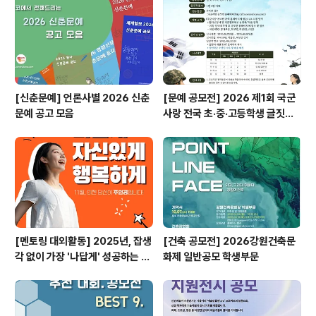
[신춘문예] 언론사별 2026 신춘
[문예 공모전] 2026 제1회 국군
문예 공고 모음
사랑 전국 초·중·고등학생 글짓기
공모전
[멘토링 대외활동] 2025년, 잡생
[건축 공모전] 2026강원건축문
각 없이 가장 '나답게' 성공하는 법
화제 일반공모 학생부문
ㅣ자기계발 명상캠프