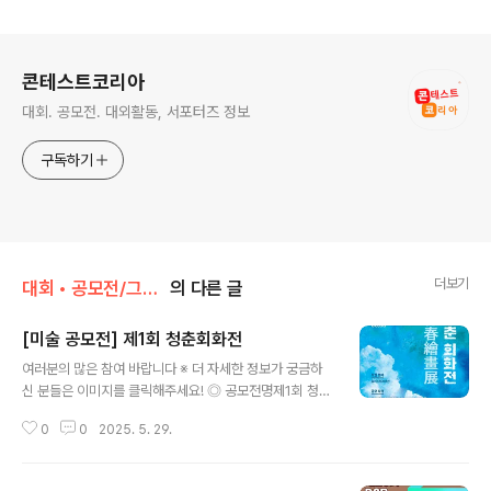
로그 정보
콘테스트코리아
대회. 공모전. 대외활동, 서포터즈 정보
구독하기
더보기
대회 • 공모전/그림 • 미술 • 디자인 • 웹툰.
의 다른 글
[미술 공모전] 제1회 청춘회화전
글 내용
여러분의 많은 참여 바랍니다 ※ 더 자세한 정보가 궁금하
신 분들은 이미지를 클릭해주세요! ◎ 공모전명제1회 청춘
회화전(靑春繪畫展) ◎ 모집 분야일러스트레이션 ◎ 공
0
0
2025. 5. 29.
모자격만19세 이상 성인 누구나 (2006년생 이후 출생자)
- 팀, 공동작업 출품 불가능 ◎ 접수일정2025년 4월 22
일 ~ 2025년 6월 30일 ◎ 공모주제청춘(靑春) - “청춘