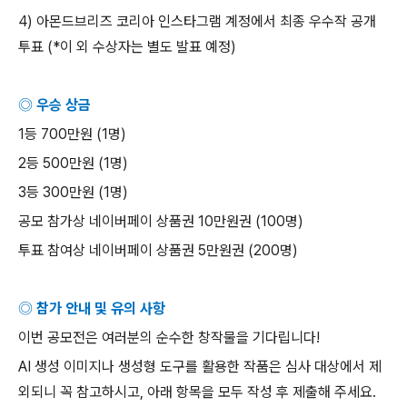
4)
아몬드브리즈 코리아 인스타그램 계정에서 최종 우수작 공개
투표
(*
이 외 수상자는 별도 발표 예정
)
◎ 우승 상금
1
등
700
만원
(1
명
)
2
등
500
만원
(1
명
)
3
등
300
만원
(1
명
)
공모 참가상 네이버페이 상품권
10
만원권
(100
명
)
투표 참여상 네이버페이 상품권
5
만원권
(200
명
)
◎ 참가 안내 및 유의 사항
이번 공모전은 여러분의 순수한 창작물을 기다립니다
!
AI
생성 이미지나 생성형 도구를 활용한 작품은 심사 대상에서 제
외되니 꼭 참고하시고
,
아래 항목을 모두 작성 후 제출해 주세요
.