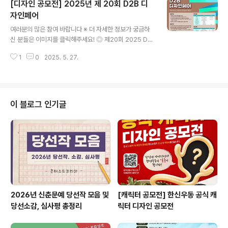
[디자인 공모전] 2025년 제 20회 D2B 디
은 꿈으로 그리는 가장 푸른 그림이다.” ◎ 접수 규격- 23
39px*3308px 이상 디지털 이미지 파일 1작품 (A3 크
자인페어
글 내용
기, dpi 300 이상, jpg 또는 png)* 1인 1작품만 제출 가
여러분의 많은 참여 바랍니다 ※ 더 자세한 정보가 궁금하
능하며, 여러 작품 제출 시 먼저 제출한 작품만 심사합니다.
신 분들은 이미지를 클릭해주세요! ◎ 제20회 2025 D2
◎ 제출 방법'contest@dakkuvillage.com ‘ 이메일 주
B 디자인페어2025 D2B[Design-to-Business] 디자
소로 작품 제출* 제목은 ‘[청춘회화..
1
0
2025. 5. 27.
인 페어 ◎ 참가자격만 18세 이상의 개인 또는 팀으로 출
품 가능 (*팀 당 총 2명으로 제한) - 참여기업과 출품자 간
에 고용관계가 있거나 출품작이 출품자가 소속된 회사의
업무영역에 속하는 경우에는 응모자격 없음* 예) A 가구회
사 직원이 가구를 출품 (단, A가 허락한 경우는 자유출품부
이 블로그 인기글
문 응모자격 인정)- 출품 전에 이미 공개된 지 1년이 경과
한 작품은 출품 불가능* 관련법령 : 디자인보호법 제36조
(신규성 상실의 예외)- 디자인 등록요건을 갖춘 작품이어
야 출품 가능.* 타인의 작품을 모방하지 않아야 하고, 기존
타인의..
2026년 신춘문예 당선작 모음 및
[캐릭터 공모전] 한신우동 공식 캐
당선소감, 심사평 총정리
릭터 디자인 공모전