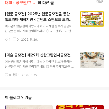
더보기
대회 • 공모전/그림 • 미술 • 디자인 • 웹툰.
의 다른 글
[웹툰 공모전] 2025년 웹툰공모전을 통한
웹드라마 제작지원 <콘텐츠 스핀오프 드라마
글 내용
공모전>
여러분의 많은 참여 바랍니다 ※ 더 자세한 정보가 궁금하
신 분들은 이미지를 클릭해주세요! ◎ 공모전명2025년
웹툰공모전을 통한 웹드라마 제작지원 콘텐츠 스핀오프 드
1
0
2025. 5. 26.
라마공모전> "흥행한 웹툰 콘텐츠가 드라마, 영화로 제작
되고 있는 현재 방송콘텐츠 환경에 따라 웹툰 신작 발굴과 I
P를 활용한웹드라마 제작지원을 통해 시너지 효과를 내어
[미술 공모전] 제29회 신한그림엽서공모전
콘텐츠 발전 선순환을 마련하고자 합니다.웹툰 작가님들의
글 내용
많은 관심과 참여 바랍니다" 주최: 방송콘텐츠진흥재단후
여러분의 많은 참여 바랍니다 ※ 더 자세한 정보가 궁금하
원: 유진이엔티 ◎ 공고기간2025년 3월 28일(금) ~ 6월
신 분들은 이미지를 클릭해주세요! ◎ 작품 주제제29회 신
11일(수) ◎ 접수기간2025년 5월 12일(월) ~ 6월 11일
한그림엽서공모전소중한 하루: 오늘 하루 가장 중요했던
(수) 16시까지* 추가모집, 접수기간 연장* 접수마감시간
0
0
2025. 5. 22.
것 ◎ 공모 대상전 세계 유, 초, 중, 고등학생 및 동일 연령
이후 제출서류 수정 및 접수 불가 ◎ 접수방법방송콘텐츠
청소년 ◎ 공모 기간2025년 5월 1일 ~ 5월 31일 ◎ 참
진흥재단 홈페이지 온라..
여 방법Step 1. 신한화구 발행 공식 엽서 신청- 공식 엽서
신청 없이 적합한 용지 재단 사용 가능- 공식 규격: 가로 1
4.7cm x 세로 10cm (일반 관제엽서 규격)Step 2. 공식
이 블로그 인기글
엽서 또는 재단 된 용지 한쪽 면에 작품 완성Step 3. 완성
된 작품 뒷면에 인적 사항 필수 기재 (미 기재 시 심사 제외)