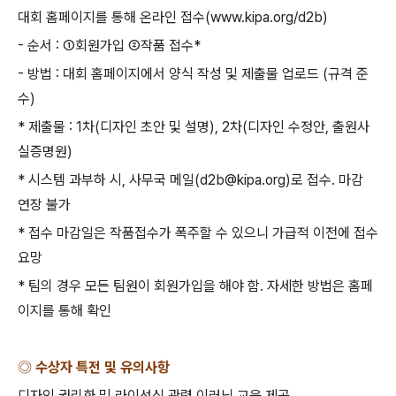
대회 홈페이지를 통해 온라인 접수
(www.kipa.org/d2b)
-
순서
: ①
회원가입
②
작품 접수
*
-
방법
:
대회 홈페이지에서 양식 작성 및 제출물 업로드
(
규격 준
수
)
*
제출물
: 1
차
(
디자인 초안 및 설명
), 2
차
(
디자인 수정안
,
출원사
실증명원
)
*
시스템 과부하 시
,
사무국 메일
(d2b@kipa.org)
로 접수
.
마감
연장 불가
*
접수 마감일은 작품접수가 폭주할 수 있으니 가급적 이전에 접수
요망
*
팀의 경우 모든 팀원이 회원가입을 해야 함
.
자세한 방법은 홈페
이지를 통해 확인
◎ 수상자 특전 및 유의사항
디자인 권리화 및 라이선싱 관련 이러닝 교육 제공