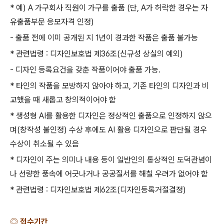
*
예
) A
가구회사 직원이 가구를 출품
(
단
, A
가 허락한 경우는 자
유출품부문 응모자격 인정
)
-
출품 전에 이미 공개된 지
1
년이 경과한 작품은 출품 불가능
*
관련법령
:
디자인보호법 제
36
조
(
신규성 상실의 예외
)
-
디자인 등록요건을 갖춘 작품이어야 출품 가능
.
*
타인의 작품을 모방하지 않아야 하고
,
기존 타인의 디자인과 비
교했을 때 새롭고 창의적이어야 함
*
생성형
AI
를 활용한 디자인은 정상적인 출품으로 인정하지 않으
며
(
창작성 불인정
)
수상 후에도
AI
활용 디자인으로 판단될 경우
수상이 취소될 수 있음
*
디자인이 주는 의미나 내용 등이 일반인의 통상적인 도덕관념이
나 선량한 풍속에 어긋나거나 공공질서를 해칠 우려가 없어야 함
*
관련법령
:
디자인보호법 제
62
조
(
디자인등록거절결정
)
◎ 접수기간