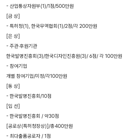
-
산업통상자원부
(1)/1
점
/500
만원
[
금 상
]
-
특허청
(1),
한국무역협회
(1)/2
점
/
각
200
만원
[
은 상
]
-
주관
·
후원기관
한국발명진흥회
(3)/
한국디자인진흥원
(3)/ 6
점
/
각
100
만원
-
참여기업
개별 참여기업
/
미정
/
각
100
만원
[
동 상
]
-
한국발명진흥회
/10
점
[
입 선
]
-
한국발명진흥회
/
약
30
점
[
공로상
(
특허청장상
)]/
총
400
만원
-
최다출품공로자
/ 1
점