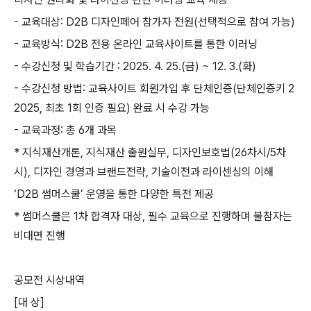
-
교육대상
: D2B
디자인페어 참가자 전원
(
선택적으로 참여 가능
)
-
교육방식
: D2B
전용 온라인 교육사이트를 통한 이러닝
-
수강신청 및 학습기간
: 2025. 4. 25.(
금
) ~ 12. 3.(
화
)
-
수강신청 방법
:
교육사이트 회원가입 후 단체인증
(
단체인증키
2
2025,
최초
1
회 인증 필요
)
완료 시 수강 가능
-
교육과정
:
총
6
개 과목
*
지식재산개론
,
지식재산 출원실무
,
디자인보호법
(26
차시
/5
차
시
),
디자인 경영과 브랜드전략
,
기술이전과 라이센싱의 이해
‘
D2B
썸머스쿨
’
운영을 통한 다양한 특전 제공
*
썸머스쿨은
1
차 합격자 대상
,
필수 교육으로 진행하며 불참자는
비대면 진행
공모전 시상내역
[
대 상
]