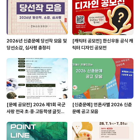
- 재단 용지 사용 시 기재 항목: 작품 의도, 이름, 학교/학원,
학년/반/번호, 주소, 연락처..
2026년 신춘문예 당선작 모음 및
[캐릭터 공모전] 한신우동 공식 캐
당선소감, 심사평 총정리
릭터 디자인 공모전
[문예 공모전] 2026 제1회 국군
[신춘문예] 언론사별 2026 신춘
사랑 전국 초·중·고등학생 글짓기
문예 공고 모음
공모전