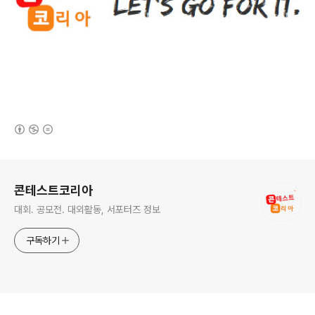
(새창열림)
로그 정보
콘테스트코리아
대회. 공모전. 대외활동, 서포터즈 정보
구독하기