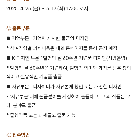
2025. 4. 25.(
금
) ~ 6. 17.(
화
) 17:00
까지
◎ 출품부문
■ 기업부문
:
기업이 제시한 물품의 디자인
*
참여기업별 과제내용은 대회 홈페이지를 통해 공지 예정
■
K-
디자인 부문
:
발명의 날
60
주년 기념품 디자인
(
시범운영
)
*
발명의 날
60
주년을 기념하여
,
발명의 의미와 가치를 담은 창의
적이고 실용적인 기념품 출품
■ 자유부문
:
디자이너가 자유롭게 창안 또는 개선한 디자인
- ‘
자유부문
’
내에 물품분야를 지정하여 출품하고
,
그 외 작품은
‘
기
타
’
분야로 출품
*
졸업작품 또는 과제물도 출품 가능
◎ 접수방법