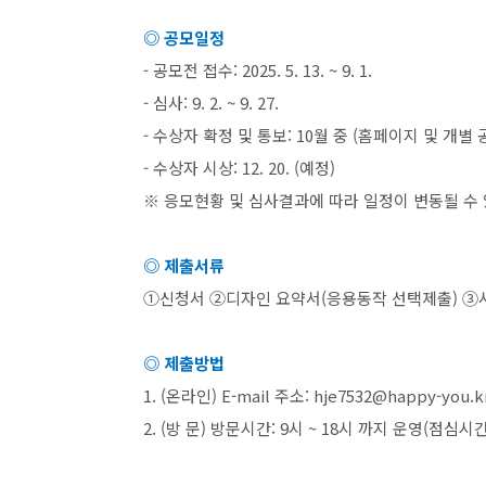
◎ 공모일정
-
공모전 접수
: 2025. 5. 13. ~ 9. 1.
-
심사
: 9. 2. ~ 9. 27.
-
수상자 확정 및 통보
: 10
월 중
(
홈페이지 및 개별 
-
수상자 시상
: 12. 20. (
예정
)
※ 응모현황 및 심사결과에 따라 일정이 변동될 수
◎ 제출서류
①신청서
②
디자인 요약서
(
응용동작 선택제출
) ③
◎ 제출방법
1. (
온라인
) E-mail
주소
: hje7532@happy-you.kr
2. (
방 문
)
방문시간
: 9
시
~ 18
시 까지 운영
(
점심시간