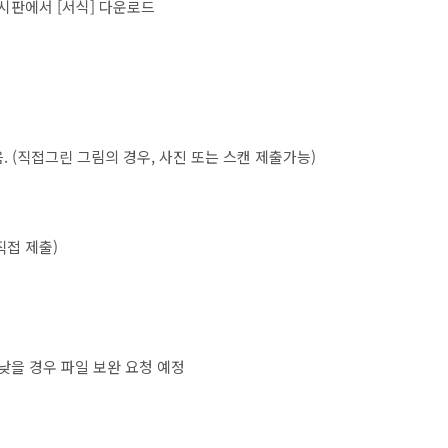
게시판에서
[
서식
]
다운로드
음
. (
직접그린 그림의 경우
,
사진 또는 스캔 제출가능
)
직접 제출
)
낮을 경우 파일 보완 요청 예정