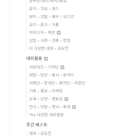
콩쿠르•성악•국악•동요
음악 • 가요 • 댄스
뷰티 • 선발 • 배우 • 오디션
요리 • 음식 • 식품
아이디어 • 제안
산업 • 사회 • 건축 • 창업
더 다양한 대회 • 공모전
대외활동
서포터즈 • 기자단
체험 • 탐방 • 봉사 • 동아리
서평단 • 참여단 • 평가단 • 자문단
기획 • 홍보 • 마케팅
교육 • 강연 • 멘토링
전시 • 박람 • 행사 • 축제
The 다양한 대외활동
주간 베스트
대회 • 공모전