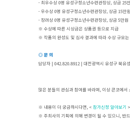
-
최우수상
0
명 유성구청소년수련관장상
,
상금
25
-
우수상
0
명 유성구청소년수련관장상
,
상금
15
만
-
장려상
0
명 유성구청소년수련관장상
,
상금
5
만원
※ 수상에 따른 시상금은 상품권 등으로 지급
※ 작품의 완성도 및 심사 결과에 따라 수상 규모는
◎ 문 의
담당자
| 042.820.8912 |
대전광역시 유성구 북유
많은 분들의 관심과 참여를 바라며
,
이상 콘코에서 
※ 내용이 더 궁금하시다면
, <
참가신청 알아보기
※ 주최사의 기획에 의해 변경이 될 수 있으니
,
반드