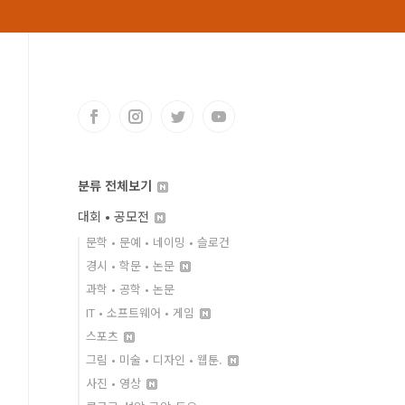
분류 전체보기
대회 • 공모전
문학 • 문예 • 네이밍 • 슬로건
경시 • 학문 • 논문
과학 • 공학 • 논문
IT • 소프트웨어 • 게임
스포츠
그림 • 미술 • 디자인 • 웹툰.
사진 • 영상