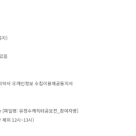
공지
)
 있음
서약서
④
개인정보 수집이용제공동의서
 [
파일명
:
유청수캐릭터공모전
_
참여자명
]
 제외
12
시
~13
시
)