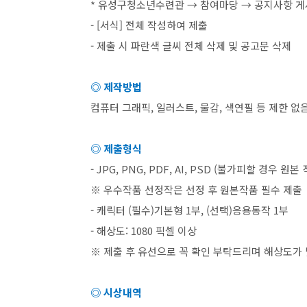
*
유성구청소년수련관
→
참여마당
→
공지사항 
- [
서식
]
전체 작성하여 제출
-
제출 시 파란색 글씨 전체 삭제 및 공고문 삭제
◎ 제작방법
컴퓨터 그래픽
,
일러스트
,
물감
,
색연필 등 제한 없
◎ 제출형식
- JPG, PNG, PDF, AI, PSD (
불가피할 경우 원본 
※ 우수작품 선정작은 선정 후 원본작품 필수 제출
-
캐릭터
(
필수
)
기본형
1
부
, (
선택
)
응용동작
1
부
-
해상도
: 1080
픽셀 이상
※ 제출 후 유선으로 꼭 확인 부탁드리며 해상도가 
◎ 시상내역