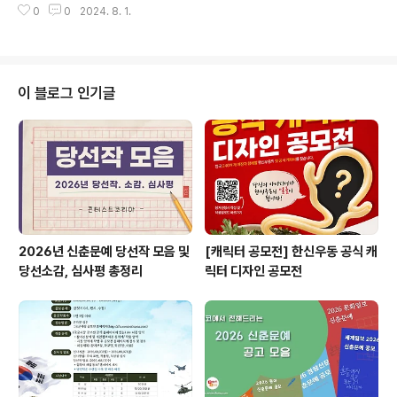
콘 ◎ 참고사항- 제출한..
0
0
2024. 8. 1.
모대상유치부(18~20년생) 및 초등부(12~17년생) 누구
나 * 유치원 및 초등학교에 재학 중인 어린이를 공모 대상
으로 하되,유치부 및 초등학교 교육 기관에 다니지 않는 어
린이는 출생년도를 기준 ◎ 공모주제친구들아! 안전한 제
품과 함께 놀자!① 내가 사용하고 있는 제품의 위험요소를
이 블로그 인기글
찾아보기② 위험한 제품은 무엇이 있는지 생각해보고, 안
전하게 바꿔서 그려보기* 「어린이제품 안전 특별법」에 의
한 안전관리 대상 어린이제품 품목 중 선택 [별첨 1 참
고] ◎ 공모형식8절 도화지 손그림(27.2cm X 39.4cm,
4-6판 계열의 평면 작품)..
2026년 신춘문예 당선작 모음 및
[캐릭터 공모전] 한신우동 공식 캐
당선소감, 심사평 총정리
릭터 디자인 공모전