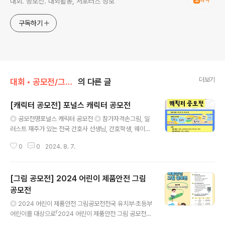
대회. 공모전. 대외활동, 서포터즈 정보
구독하기
더보기
대회 • 공모전/그림 • 미술 • 디자인 • 웹툰.
의 다른 글
[캐릭터 공모전] 포널스 캐릭터 공모전
글 내용
◎ 공모전명포널스 캐릭터 공모전 ◎ 참가자격손그림, 일
러스트 재주가 있는 전국 간호사 선생님, 간호학생, 웨이팅
게일 ◎ 접수기간2024. 7. 29(월)부터 2024. 8. 25(일)
0
0
2024. 8. 7.
까지 ◎ 참가방법1. 지원서를 작성하여 신청링크의 게시판
의 신청 공지를 읽고 게시글 작성(지원서 첨부)*제목 : 포널
스 캐릭터 공모전 지원2. 신청공지 내용 속 구글 폼 작성하
[그림 공모전] 2024 어린이 제품안전 그림
면 지원 끝 ◎ 결과발표- 2024년 8월 28일- 포널스 인스
타그램(https://www.instagram.com/fornurse/) 발
공모전
글 내용
표 예정 ◎ 상 금2개 부문 동일- 1등 대상: 상장, 100만원
◎ 2024 어린이 제품안전 그림공모전전국 유치부·초등부
및 정식 라이선스 계약- 2등 최우수상: 상장, 30만원- 3등
어린이를 대상으로「2024 어린이 제품안전 그림 공모전」
우수: 상장, 10만원- 장려: 상장, 스타벅스 3만원권 기프티
계획을 아래와 같이 공고하오니 많은 참여 바랍니다. ◎ 공