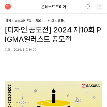
검색하기
콘테스트코리아
티스토리
대회 • 공모전/그림 • 미술 • 디자인 • 웹툰.
[디자인 공모전] 2024 제10회 P
IGMA일러스트 공모전
콘코
2024. 8. 7. 10:09