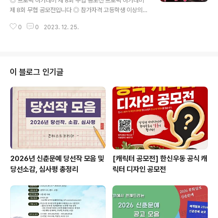
◎ 프로픽 아카데미 제 8회 무협 공모전 프로픽 아카데미
에서 활동하며 예술활동이 주업인 사람, 앞으로도 계속 예
제 8회 무협 공모전입니다 ◎ 참가자격 고등학생 이상의
술작업을 해나갈 사람 - 평면, 조소, 설..
누구나 ◎ 접수기간 2023.12.01 ~ 2024.01.31 ◎ 공모
0
0
2023. 12. 25.
주제 무협요소가 포함된 그림 ex) 무협 요소가 등장한 캐
릭터, 무협 요소가 포함된 배경원화 ◎ 응모방법 온라인 접
수 : https://bit.ly/4867yrE ▶ 프로픽 카페가입 ▶ 공모
전안내 ▶ 공모전 참가신청 [ 참여 방법 ] ※ 사이즈는 가로
(4500 x 3000), 세로 (3000 x 4500) 원하시는 파일을
이 블로그 인기글
다운 받으셔서 참여하시면 됩니다. 1. 게시글에 첨부 된 파
일을 다운로드 합니다. 2. 가로: 4500 x 3000 / 세로: 30
00 x 4500 으로 부문 상관 없이 파일을 다운 받으시면 됩
니다. (※..
2026년 신춘문예 당선작 모음 및
[캐릭터 공모전] 한신우동 공식 캐
당선소감, 심사평 총정리
릭터 디자인 공모전