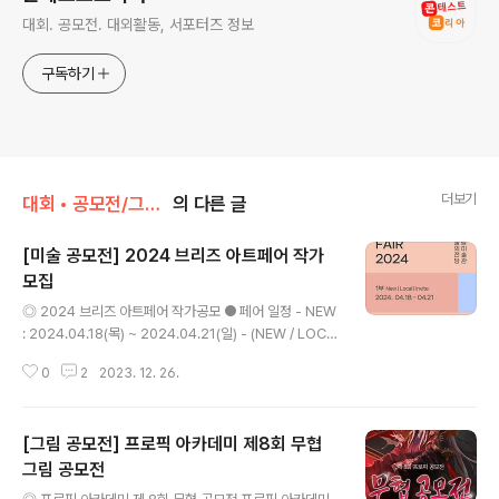
대회. 공모전. 대외활동, 서포터즈 정보
구독하기
더보기
대회 • 공모전/그림 • 미술 • 디자인 • 웹툰.
의 다른 글
[미술 공모전] 2024 브리즈 아트페어 작가
모집
글 내용
◎ 2024 브리즈 아트페어 작가공모 ● 페어 일정 - NEW
: 2024.04.18(목) ~ 2024.04.21(일) - (NEW / LOCA
L / INVITE 초대작가 1~2명 예정) - NOW : 2024.04.2
0
2
2023. 12. 26.
5(목) ~ 2024.04.28(일) - (NOW / GLOBAL / COLL
AB 콜라보레이션 부문) ● 페어 장소 : 예술의전당 한가람
미술관 2층 ● 참여 작가 : 총 100여명 규모 (NEW 30명
[그림 공모전] 프로픽 아카데미 제8회 무협
내외 /NOW 40명 내외 / 프라이즈 2명 / 기타 LOCAL, G
LOBAL 트랙 등 ) ◎ 모집인원 - NEW 30명, NOW 40
그림 공모전
글 내용
명 내외 ◎ 공모대상 ● 공모 대상 (공통) - 시각예술 분야