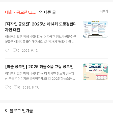
더보기
대회 • 공모전/그림 • 미술 • 디자인 • 웹툰.
의 다른 글
[디자인 공모전] 2025년 제14회 도로경관디
자인 대전
글 내용
여러분의 많은 참여 바랍니다※ 더 자세한 정보가 궁금하신
분들은 이미지를 클릭해주세요! ◎ 참가 자격대한민국 국
민 누구나 (대학(원)생, 일반인, 청소년 등)- 팀 참가 시 최
1
0
2025. 9. 19.
대 2명까지 가능 (팀 대표 1명 + 팀원 1명) ◎ 공모 주제주
제 중 택1하여 ‘디자인 작품’ 또는 ‘아이디어 작품’ 출품공모
대상 – 고속도로 경관 향상을 위한 시설물[주제 ①] 공공안
[미술 공모전] 2025 하늘소음 그림 공모전
전 행동유도 디자인재해, 사고를 예방하기 위한 이용객 행
글 내용
동유도 디자인[주제 ②] 이용자 맞춤형 라이프스타일 디자
여러분의 많은 참여 바랍니다 ※ 더 자세한 정보가 궁금하
인고령화, 저출산, 반려동물 양육인구 증가 등 변화된 라이
신 분들은 이미지를 클릭해주세요! ◎ 2025 하늘소음 그
프스타일을 포용하는 디자인[주제 ③] 공공다중시설 사회
림 공모전공항소음대책 주민지원센터는 항공기 소음으로
갈등 예방 디자인다중이 이용하는 휴게소, 졸음쉼터 등에
0
0
2025. 9. 17.
인해 일상에 불편을 겪는 지역 주민들을 지원하기 위해 설
서 각종 사회갈등 요인을 예방하는 디자인[주제 ④] 자유 ..
립된 기관입니다. 저희 센터는 소음 저감 대책 마련, 주민
생활환경 개선, 교육·문화 프로그램 운영 등을 통해 주민들
의 삶의 질 향상과 사회적 공감대 확산에 힘쓰고 있습니다.
또한 소음 문제 해결을 넘어 지역사회와 함께하는 다양한
이 블로그 인기글