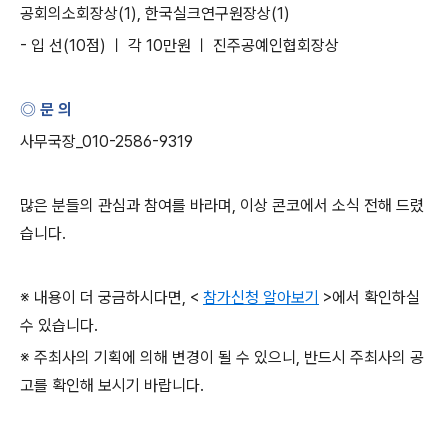
공회의소회장상
(1),
한국실크연구원장상
(1)
-
입 선
(10
점
)
ㅣ 각
10
만원 ㅣ 진주공예인협회장상
◎ 문 의
사무국장
_010-2586-9319
많은 분들의 관심과 참여를 바라며
,
이상 콘코에서 소식 전해 드렸
습니다
.
※ 내용이 더 궁금하시다면
, <
참가신청 알아보기
>
에서 확인하실
수 있습니다
.
※ 주최사의 기획에 의해 변경이 될 수 있으니
,
반드시 주최사의 공
고를 확인해 보시기 바랍니다
.