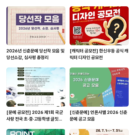
활동을 기획하며, 주민과 청년층이 참여할 수 있는 열린 플
랫폼 역할을 하고 있습니다. 하늘은 높고 푸르지만, 때때로
우리는 그 속에서 들려오는 소음으로 불편함을 겪습니다.
이번 공모전은 여러분이 느끼는 생각과 감정을 그림으로
표현해, 더 많은 사..
2026년 신춘문예 당선작 모음 및
[캐릭터 공모전] 한신우동 공식 캐
당선소감, 심사평 총정리
릭터 디자인 공모전
[문예 공모전] 2026 제1회 국군
[신춘문예] 언론사별 2026 신춘
사랑 전국 초·중·고등학생 글짓기
문예 공고 모음
공모전