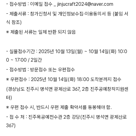
-
접수방법
:
이메일 접수
_ jinjucraft2024@naver.com
-
제출서류
:
참가신청서 및 개인정보수집
·
이용동의서 등
(
붙임 서
식 참조
)
※ 제출된 서류는 일체 반환 되지 않음
-
실물접수기간
: 2025
년
10
월
13
일
(
월
) ~ 10
월
14
일
(
화
) 10:0
0 ~ 17:00 / 2
일간
-
접수방법
:
방문접수 또는 우편접수
※ 우편접수
: 2025
년
10
월
14
일
(
화
) 18:00
도착분까지 접수
(
경상남도 진주시 명석면 광제산로
367, 2
층 진주공예창작지원센
터
)
※ 우편 접수 시
,
반드시 우편 제출 확약서를 동봉해야 함
.
-
접 수 처
:
진주목공예전수관
2
층 강당
(
진주시 명석면 광제산로
367)