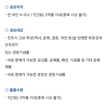
◎ 공모자격
-
전 국민 누구나
/ 1
인
(
팀
) 2
작품 이내
(
중복 시상 불가
)
◎ 공모대상
-
진주시 고유 특성
(
역사
,
문화
,
관광
,
자연 등
)
을 반영한 독창성과
상징성이
있는 관광기념품
-
바로 판매가 가능한 공산품
,
공예품
,
패션
,
식료품 및 기타 잡화
제품
-
바로 판매가 가능한 포장된 관광기념품
◎ 출품수량
- 1
인
(
팀
) 2
작품 이내
(
중복 시상 불가
)