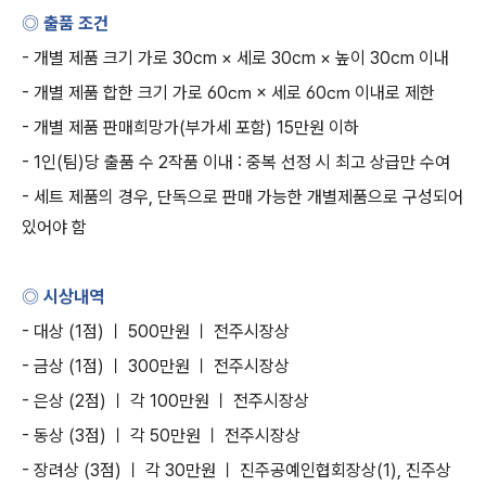
◎ 출품 조건
-
개별 제품 크기 가로
30cm ×
세로
30cm ×
높이
30cm
이내
-
개별 제품 합한 크기 가로
60
㎝
×
세로
60
㎝ 이내로 제한
-
개별 제품 판매희망가
(
부가세 포함
) 15
만원 이하
- 1
인
(
팀
)
당 출품 수
2
작품 이내
:
중복 선정 시 최고 상급만 수여
-
세트 제품의 경우
,
단독으로 판매 가능한 개별제품으로 구성되어
있어야 함
◎ 시상내역
-
대상
(1
점
)
ㅣ
500
만원 ㅣ 전주시장상
-
금상
(1
점
)
ㅣ
300
만원 ㅣ 전주시장상
-
은상
(2
점
)
ㅣ 각
100
만원 ㅣ 전주시장상
-
동상
(3
점
)
ㅣ 각
50
만원 ㅣ 전주시장상
-
장려상
(3
점
)
ㅣ 각
30
만원 ㅣ 진주공예인협회장상
(1),
진주상