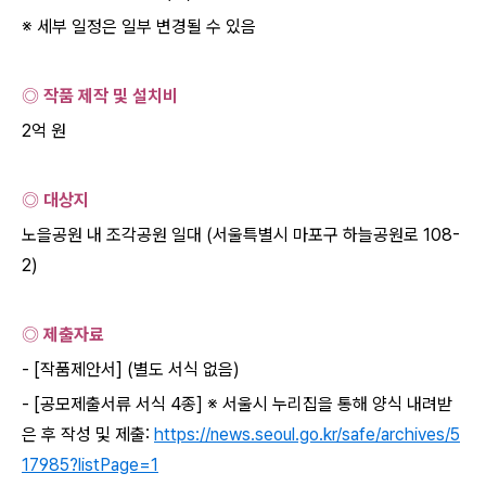
※
세부 일정은 일부 변경될 수 있음
◎ 작품 제작 및 설치비
2
억 원
◎ 대상지
노을공원
내
조각공원
일대
(
서울특별시
마포구
하늘공원로
108-
2)
◎ 제출자료
- [
작품제안서
] (
별도 서식 없음
)
- [
공모제출서류 서식
4
종
] ※
서울시 누리집을 통해 양식 내려받
은 후 작성 및 제출
:
https://news.seoul.go.kr/safe/archives/5
17985?listPage=1