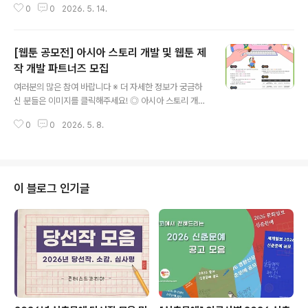
0
0
2026. 5. 14.
능 ◎ 접수기간2026. 5. 5.(화) ~ 2026. 5. 20.(tn) ◎
공모주제보령 로컬 브랜드 편집숍 ‘가치가게’를 자유롭게
표현한 광고 콘텐츠 제작 ◎ 참여형식AI 이미지, 손그림,
[웹툰 공모전] 아시아 스토리 개발 및 웹툰 제
포스터, 영상, 사진 광고 등 자유 형식 제작 가능 ◎ 심사방
식1차 내부 심사를 통해 5개 작품 선정 후 인스타그램 좋아
작 개발 파트너즈 모집
글 내용
요 및 댓글 국민투표를 통해 최종 순위 결정 ◎ 시상내역1
여러분의 많은 참여 바랍니다 ※ 더 자세한 정보가 궁금하
등(1명) 10만원 상당 가치가게 상품박스2등(1명) 5만원
신 분들은 이미지를 클릭해주세요! ◎ 아시아 스토리 개발
상당 가치가게 상품박스3등(3명) 3만원 상당 가치가게 상
및 웹툰 제작 개발 파트너즈 모집아시아의 다양한 이야기
품박스 ◎ 유의사항1인 다수 작품 출품 가능하며 중복 수
0
0
2026. 5. 8.
를 발굴하고, 웹툰 콘텐츠로 확장할 기업 파트너를 찾습니
상은..
다. ◎ 참가자격웹툰 개발·제작 경험이 있거나 개발·제작할
수 있는 능력이 있는 웹툰 플랫폼 또는 제작사※ 공모 신청
기준 국내 법인사업자 ◎ 공모 분야1. 내부IP : 재단에서 지
정한 아시아 스토리2. 자유주제 : 아시아 문화를 활용한 자
이 블로그 인기글
유주제* 웹툰 제작 대상으로 선정된 기업은 계약종료기간
인 2026년 12월 4일까지 1개 작품당 15화 이상 개발 완
료하여야 함 (1화 당 50컷 이상 기준)* 웹툰 개발 기간 중,
‘중간발표’ 및 ‘결과발표’ 진행 예정 ◎ 공모 일정- 공모..