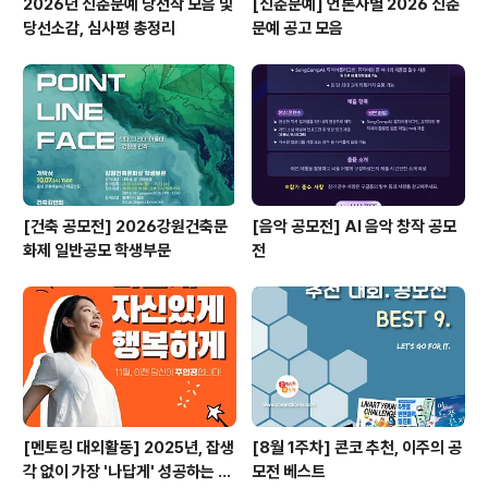
2026년 신춘문예 당선작 모음 및
[신춘문예] 언론사별 2026 신춘
당선소감, 심사평 총정리
문예 공고 모음
[건축 공모전] 2026강원건축문
[음악 공모전] AI 음악 창작 공모
화제 일반공모 학생부문
전
[멘토링 대외활동] 2025년, 잡생
[8월 1주차] 콘코 추천, 이주의 공
각 없이 가장 '나답게' 성공하는 법
모전 베스트