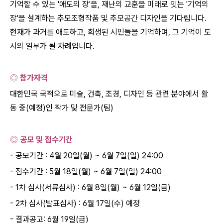
기억할 수 있는
'
애도의 장
'
을
,
재난의 교훈을 미래로 잇는
'
기억의
장
'
을 설계하는 추모조형작품 및 추모공간 디자인을 기다립니다
.
현재가 과거를 애도하고
,
희생된 시민들을 기억하며
,
그 기억이 도
시의 일부가 될 차례입니다
.
◎ 참가자격
대한민국 국적으로 미술
,
건축
,
조경
,
디자인 등 관련 분야에서 활
동 중
(
예정
)
인 작가 및 전문가
(
팀
)
◎ 공모 및 접수기간
-
공모기간
: 4
월
20
일
(
월
) ~ 6
월
7
일
(
일
) 24:00
-
접수기간
: 5
월
18
일
(
월
) ~ 6
월
7
일
(
일
) 24:00
- 1
차 심사
(
서류심사
) : 6
월
8
일
(
월
) ~ 6
월
12
일
(
금
)
- 2
차 심사
(
발표심사
) : 6
월
17
일
(
수
)
예정
-
결과공고
: 6
월
19
일
(
금
)