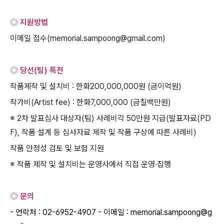
◎ 지원방법
이메일 접수
(memorial.sampoong@gmail.com)
◎ 당선
(
팀
)
특전
작품제작 및 설치비
:
한화
200,000,000
원
(
금이억원
)
작가비
(Artist fee) :
한화
7,000,000 (
금칠백만원
)
※ 2
차 발표심사 대상자
(
팀
)
사례비각
50
만원 지급
(
발표자료
(PD
F),
작품 설계 등 심사자료 제작 및 작품 구상에 따른 사례비
)
작품 안정성 검토 및 보험 지원
※
작품 제작 및 설치비는 운영사에서 직접 운영
·
집행
◎ 문의
-
연락처
: 02-6952-4907 -
이메일
: memorial.sampoong@g