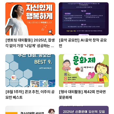
[멘토링 대외활동] 2025년, 잡생
[음악 공모전] AI 음악 창작 공모
각 없이 가장 '나답게' 성공하는 법
전
ㅣ자기계발 명상캠프
[8월 1주차] 콘코 추천, 이주의 공
[행사 대외활동] 제42회 전국연
모전 베스트
꽃문화제