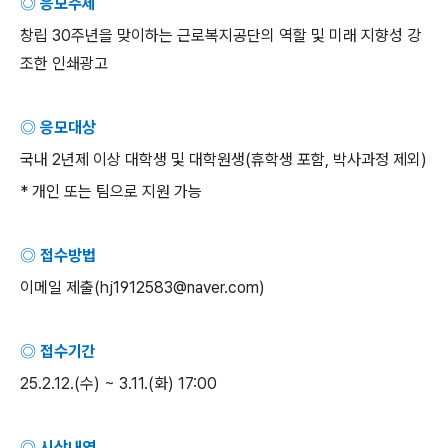
◎ 응모주제
창립
30
주년을 맞이하는 근로복지공단의 역할 및 미래 지향성 강
조한 인쇄광고
◎ 응모대상
국내
2
년제 이상 대학생 및 대학원생
(
휴학생 포함
,
박사과정 제외
)
*
개인 또는 팀으로 지원 가능
◎ 접수방법
이메일 제출
(hj1912583@naver.com)
◎ 접수기간
25.2.12.(
수
) ~ 3.11.(
화
) 17:00
◎ 시상내역