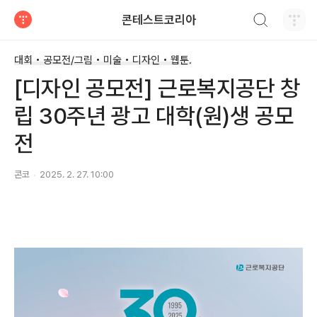
검색하기
콘테스트코리아
티스토리
대회 • 공모전/그림 • 미술 • 디자인 • 웹툰.
[디자인 공모전] 근로복지공단 창
립 30주년 광고 대학(원)생 공모
전
콘코
2025. 2. 27. 10:00