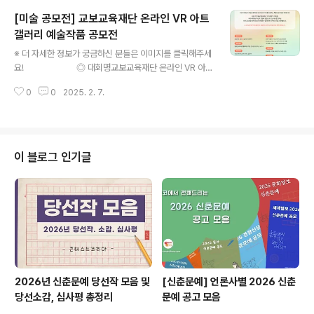
스페이스 마스코트 캐릭터를 제작디자인 : 자유롭게(인간/
[미술 공모전] 교보교육재단 온라인 VR 아트
인외 상관X, 성별 상관 X, 단순 캐릭터 가능)제출 사이즈 :
최소 사이즈 2000 x 2000 픽셀(가로형, 세로형 상관없
갤러리 예술작품 공모전
글 내용
이 자유롭게!)기타사항 : 커넥스페이스 로고를 액세서리 등
※ 더 자세한 정보가 궁금하신 분들은 이미지를 클릭해주세
으로 넣거나 로고 색상을 캐릭터에 반영 ◎ 제출 방법1. 커
요! ◎ 대회명교보교육재단 온라인 VR 아트
넥스페이스 디스코드 서버 입장(디스코드 서버 주소: http
갤러리 예술작품 공모전 ◎ 참가자격전국민 누구나 ◎ 접
s://discord.gg/EJjYFdEyqF)2. ..
0
0
2025. 2. 7.
수기간2025.01.22(수)~2025.02.20(목) 자정까지 ◎
모집부문청소년부(만 24세 이하), 일반부 ◎ 신청서류①
작품 1점 (800MB 이내의 이미지 또는 영상 파일로 제출)
② 작품 설명 (창작의도, 작품소개 등)③ 자기소개서 (300
자 내외) ◎ 모집작품‘온라인 전시’가 가능한 모든 예술작
이 블로그 인기글
품- 평면예술(한국화, 서양화, 판화 등)- 영상(애니메이션,
무용, 악기연주 영상 등)- 시각디자인(일러스트, 디지털 디
자인, 타이포그래피 등)- 사진- 기타(웹툰, 공예, 서예
등) ◎ 작품규격모든 작품은 디지..
2026년 신춘문예 당선작 모음 및
[신춘문예] 언론사별 2026 신춘
당선소감, 심사평 총정리
문예 공고 모음