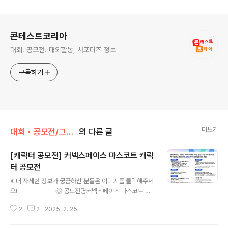
로그 정보
콘테스트코리아
대회. 공모전. 대외활동, 서포터즈 정보
구독하기
더보기
대회 • 공모전/그림 • 미술 • 디자인 • 웹툰.
의 다른 글
[캐릭터 공모전] 커넥스페이스 마스코트 캐릭
터 공모전
글 내용
※ 더 자세한 정보가 궁금하신 분들은 이미지를 클릭해주세
요! ◎ 공모전명커넥스페이스 마스코트 캐
릭터 공모전크리에이터, 서브컬쳐, 게이머 분야 종합 구인
2
2
2025. 2. 25.
구직 플랫폼 커넥스페이스의 마스코트 캐릭터 공모전을 개
최합니다! ◎ 참가 자격누구나 참여 가능 ◎ 공모 주제커넥