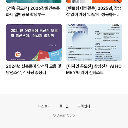
[건축 공모전] 2026강원건축문
[멘토링 대외활동] 2025년, 잡생
화제 일반공모 학생부문
각 없이 가장 '나답게' 성공하는 법
ㅣ자기계발 명상캠프
2024년 신춘문예 당선작 모음 및
[디자인 공모전] 삼성전자 AI HO
당선소감, 심사평 총정리
ME 인테리어 컨테스트
의안내
티스토리
로그인
고객센터
© Daum Corp.