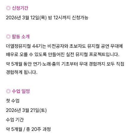
◎ 신청기간
2026
년
3
월
12
일
(
목
)
밤
12
시까지 신청가능
◎ 활동 소개
더열정뮤지컬
44
기는 비전공자와 초보자도 뮤지컬 공연 무대에
배우로 오를 수 있도록 만들어진 실전 뮤지컬 프로젝트입니다
.
약
5
개월 동안 연기
·
노래
·
춤의 기초부터 무대 경험까지 모두 직접
경험하게 됩니다
.
◎ 수업 일정
첫 수업
2026
년
3
월
21
일
(
토
)
수업 기간
약
5
개월
/
총
20
주 과정