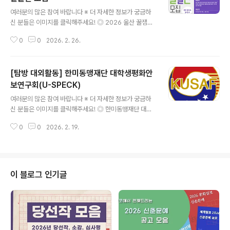
글 내용
여러분의 많은 참여 바랍니다 ※ 더 자세한 정보가 궁금하
신 분들은 이미지를 클릭해주세요! ◎ 2026 울산 꿀잼찾
기 잼잼발굴단2026 울산 꿀잼찾기 잼잼발굴단을 모집합
0
0
2026. 2. 26.
니다! ◎ 신청 기간2026. 2. 10.(화) ~ 3. 10.(화) ◎ 여행
기간2026. 4. 1. ~ 8. 31. 중 1박 이상 ~ 3박 이하(참가자
선택) ◎ 참여 대상· 공고일 기준 주소지(주민등록상)가 울
[탐방 대외활동] 한미동맹재단 대학생평화안
산인 자 제외· 만 19세 이상 (법적 보호자(법정대리인) 동반
시 만 19세 미만 참여 가능, 가족관계증명서 첨부)· 여행 기
보연구회(U-SPECK)
글 내용
간 중 1일 1건 이상 온라인 홍보(SNS 활동) 가능한 자 SN
여러분의 많은 참여 바랍니다 ※ 더 자세한 정보가 궁금하
S 인플루언서 우대 ◎ 지원내용· 숙박비1일 8만 원 한도
신 분들은 이미지를 클릭해주세요! ◎ 한미동맹재단 대학
내 실비 지급(2인 1실 기준), 1인 추가 시 4만 원 추가 지원
생 평화안보연구회U-SPECK(Undergraduate Studie
울산광역시 등..
0
0
2026. 2. 19.
s for Peace and Security in Korea, 유스펙)은한반도
의 안보와 평화로운 국제 사회를 만드는데 기여할 차세대
안보리더를 육성하기 위한 대학(원)생 교육 프로그램입니
다. 전국 대학(원)생과 사관학교 생도들이 탐구・이해・발
전의 정신을 기반으로 전문가의 강연으로 학문적 소양을
이 블로그 인기글
기르고 동맹, 평화, 안보 관련 논문 발표, 안보현장 탐방 등
을 통해 안보관련 식견을 넓히고 경험을 갖는 기회를 제공
합니다. ◎ 모집대상평화・안보에 관심 있는 전국 대학생
및 대학원생 (재・휴학 무관) OO명 ◎ 우대사항1. 외교,
안보, ..