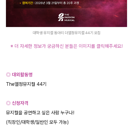
대학생 뮤지컬 동아리 더열정뮤지컬 44기 모집
※ 더 자세한 정보가 궁금하신 분들은 이미지를 클릭해주세요
!
◎ 대외활동명
The
열정뮤지컬
44
기
◎ 신청자격
뮤지컬을 공연하고 싶은 사람 누구나
!
(
직장인
/
대학생
/
일반인 모두 가능
)