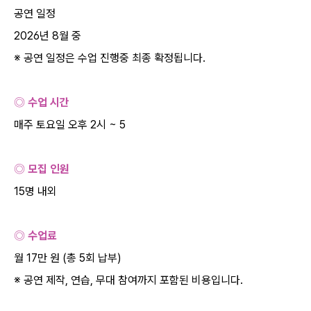
공연 일정
2026
년
8
월 중
※ 공연 일정은 수업 진행중 최종 확정됩니다
.
◎ 수업 시간
매주 토요일 오후
2
시
~ 5
◎ 모집 인원
15
명 내외
◎ 수업료
월
17
만 원
(
총
5
회 납부
)
※ 공연 제작
,
연습
,
무대 참여까지 포함된 비용입니다
.