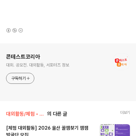
(새창열림)
로그 정보
콘테스트코리아
대회. 공모전. 대외활동, 서포터즈 정보
구독하기
더보기
대외활동/체험 • 탐방 • 봉사 • 동아리
의 다른 글
[체험 대외활동] 2026 울산 꿀잼찾기 잼잼
발굴단 모집