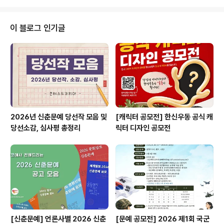
자) ◎ 접수기간2025. 3. 5.(수) ~ 3. 18.(화) ◎ 행사 취
지2025년 대구 동구 봄 축제 '두두벚동'을 개최하며봄날
의 동촌유원지를 홍보하기 위하여청년들을 대상으로 봄 주
이 블로그 인기글
제곡 가요제를 진행하여관광객을 대상으로 낭만의 봄을 선
사하고자 함 ◎ 문 의053-662-4072 (대구광역시 동구
문화관광과) 많은 분들의 관심과 참여를 바라며, 이상 콘코
에서 소식 전해 드렸..
2026년 신춘문예 당선작 모음 및
[캐릭터 공모전] 한신우동 공식 캐
당선소감, 심사평 총정리
릭터 디자인 공모전
[신춘문예] 언론사별 2026 신춘
[문예 공모전] 2026 제1회 국군