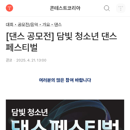
검색하기
콘테스트코리아
티스토리
대회 • 공모전/음악 • 가요 • 댄스
[댄스 공모전] 담빛 청소년 댄스
페스티벌
콘코
2025. 4. 21. 13:00
여러분의 많은 참여 바랍니다