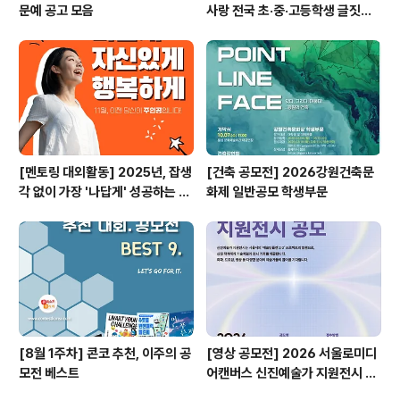
문예 공고 모음
사랑 전국 초·중·고등학생 글짓기
공모전
[멘토링 대외활동] 2025년, 잡생
[건축 공모전] 2026강원건축문
각 없이 가장 '나답게' 성공하는 법
화제 일반공모 학생부문
ㅣ자기계발 명상캠프
[8월 1주차] 콘코 추천, 이주의 공
[영상 공모전] 2026 서울로미디
모전 베스트
어캔버스 신진예술가 지원전시 공
모