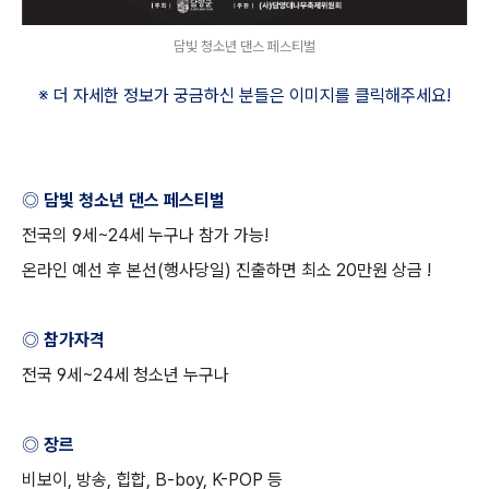
담빛 청소년 댄스 페스티벌
※ 더 자세한 정보가 궁금하신 분들은 이미지를 클릭해주세요
!
◎ 담빛 청소년 댄스 페스티벌
전국의
9
세
~24
세 누구나 참가 가능
!
온라인 예선 후 본선
(
행사당일
)
진출하면 최소
20
만원 상금
!
◎ 참가자격
전국
9
세
~24
세 청소년 누구나
◎ 장르
비보이
,
방송
,
힙합
, B-boy, K-POP
등