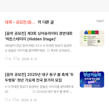
더보기
대회 • 공모전/음악 • 가요 • 댄스
의 다른 글
[음악 공모전] 제3회 싱어송라이터 경연대회
'히든스테이지 (Hidden Stage)'
글 내용
여러분의 많은 참여 바랍니다 ※ 더 자세한 정보가 궁금하
신 분들은 이미지를 클릭해주세요! ◎ 제3회 싱어송라이
터 경연대회 '히든스테이지'새롭게 돌아온 싱어송라이터
0
0
2025. 4. 11.
경연대회 ‘히든스테이지 (HIDDEN STAGE)‘에서 3기 참
가 뮤지션을 모집하고 있습니다. 문화체육관광부, 서울특
별시 등이 후원하는 공신력 있는 대회이며, 콘텐츠진흥원
[음악 공모전] 2025년 대구 동구 봄 축제 '두
장상, 음악저작권협회장상 등을 수여합니다. 서울시 야외
무대 공연 및 유튜브 채널(구독자 약 30만명) 라이브 클립
두벚동' 청년 가요제 전국 참가자 모집
글 내용
송출, 상금 1500만원, 음원발매지원 등의 혜택이 있습니
※ 더 자세한 정보가 궁금하신 분들은 이미지를 클릭해주세
다. 참가자 접수는 4월 27일까지이며, 5월 8일 1차 합격
요! ◎ 2025년 대구 동구 봄 축제 '두
자가 발표됩니다. ◎ 모집대상내 목소리를 알리고 싶은 싱
두벚동' 청년 가요제 전국 참가자 모집봄 노래에 대한 열정
어송라이터 누구나나이, 성별, 국적 무관 한국에서 음악 활
1
0
2025. 3. 13.
과 마음으로 예선 신청 ◎ 만 39세 이하 국민 누구나만 39
동이 가능한 개인 및 단체 ※ ..
세 이하 국민 누구나 신청 가능(85년 3월 6일 이후 출생