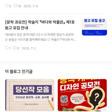
예회관 특성화 지원 사업 「블랙박스 뮤G-컬」 낭독 작품 공
0
10
2025. 7. 4.
고 ◎ 공모부문출연진 4명 이내 중소극장 창작 뮤지컬 ◎
주제자유주제 또는 김해주제(역사, 인물, 문화, 지역 등) ◎
응모자격1. 작가와 작곡가가 한 팀을 이루어 참여(신인 및
[문학 공모전] 학술지 『바다와 박물관』 제1호
기성 무관)*1인 또는 3인 이상의 공동창작의 경우 공모 지
원은 가능하나 최대 수상금은 350만원으로 제한함2. 단독
원고 모집 안내
글 내용
또는 공동 등 어떠한 형태로도 무대 공연된 이력이 없는 순
여러분의 많은 참여 바랍니다 ※ 더 자세한 정보가 궁금하
수 창작 작품*비상업적(무료) 쇼케이스, 낭독극 발표 작품
신 분들은 이미지를 클릭해주세요! ◎ 학술지 『바다와 박
은 응모 가능3. 기승전결의 완성된 구조를 갖춘 60분 이상
물관』 제1호 원고 모집『바다와 박물관(Ocean and Mus
의 작품 ◎ 공..
1
0
2025. 7. 1.
eum)』은 2024년 국립인천해양박물관 개관과 함께 창간
된 학술지로,역사·고고·예술·과학·환경·교육 등 바다 및 박
물관과 관련된 다양한 연구와 담론을 다룹니다.본 학술지
는 연 1회 발간되며, 국립인천해양박물관은 바다에 대한 관
심 확대와 연구 활성화를 위해관련 분야 원고를 모집합니
이 블로그 인기글
다. 연구자분들의 많은 관심과 적극적인 투고를 기다립니
다. ◎ 원고분야해양 및 박물관 분야와 직·간접적으로 관련
이 있는 글 ◎ 원고분량200자 원고지 150매 이내(표와
도판을 포함하여 200매 미만) ◎ 모집기간수시접수(~'2
5.7.31.)* 제1호 게재..