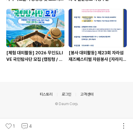
공모전
[체험 대외활동] 2026 무인도LI
[봉사 대외활동] 제23회 자라섬
VE 국민탐사단 모집 (캠핑형 / 투
재즈페스티벌 자원봉사 [자라지
어형)
기]
의안내
티스토리
로그인
고객센터
© Daum Corp.
1
4