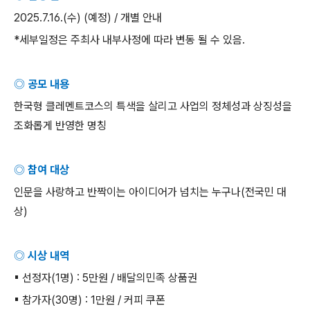
2025.7.16.(
수
) (
예정
) /
개별 안내
*
세부일정은 주최사 내부사정에 따라 변동 될 수 있음
.
◎ 공모 내용
한국형 클레멘트코스의 특색을 살리고 사업의 정체성과 상징성을
조화롭게 반영한 명칭
◎ 참여 대상
인문을 사랑하고 반짝이는 아이디어가 넘치는 누구나
(
전국민 대
상
)
◎ 시상 내역
▪
선정자
(1
명
) : 5
만원
/
배달의민족 상품권
▪
참가자
(30
명
) : 1
만원
/
커피 쿠폰