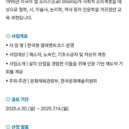
1995
년 미국의 얼 쇼리스
(Earl Shorris)
가 사회적 소외계층을 대
상으로 철학
,
시
,
미술사
,
논리학
,
역사 등의 인문학을 가르쳤던 교
육 과정입니다
.
◎ 사업개요
▪
사 업 명
|
한국형 클레멘트코스 운영
▪
사업대상
|
재소자
,
노숙인
,
기초수급자 및 차상위 계층
▪
사업소개
|
삶의 단절을 경험한 이들을 위해 인문 기반 재도약 기
회를 제공
▪
주최
·
주관
|
문화체육관광부
,
한국문화예술위원회
◎ 공모 기간
2025.6.30.(
월
) ~ 2025.7.14.(
월
)
◎ 선정 발표