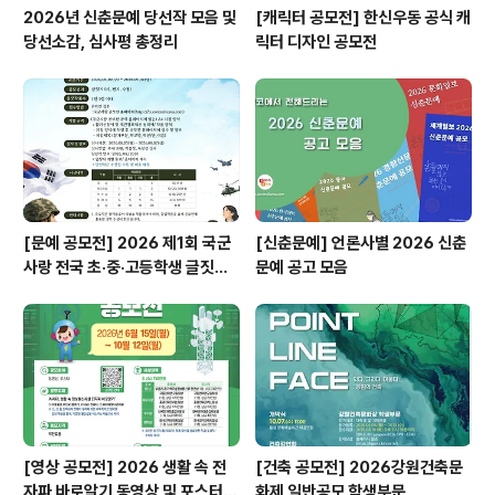
2026년 신춘문예 당선작 모음 및
[캐릭터 공모전] 한신우동 공식 캐
당선소감, 심사평 총정리
릭터 디자인 공모전
[문예 공모전] 2026 제1회 국군
[신춘문예] 언론사별 2026 신춘
사랑 전국 초·중·고등학생 글짓기
문예 공고 모음
공모전
[영상 공모전] 2026 생활 속 전
[건축 공모전] 2026강원건축문
자파 바로알기 동영상 및 포스터
화제 일반공모 학생부문