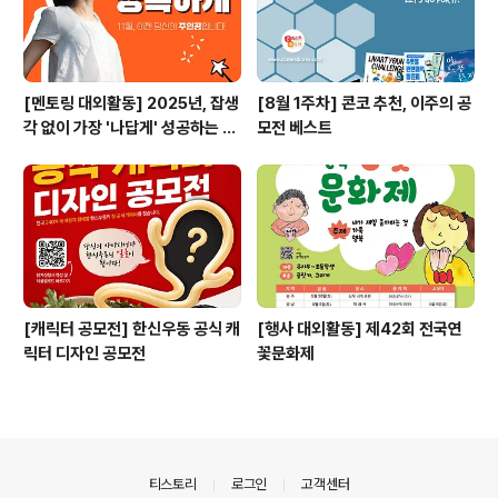
[멘토링 대외활동] 2025년, 잡생
[8월 1주차] 콘코 추천, 이주의 공
각 없이 가장 '나답게' 성공하는 법
모전 베스트
ㅣ자기계발 명상캠프
[캐릭터 공모전] 한신우동 공식 캐
[행사 대외활동] 제42회 전국연
릭터 디자인 공모전
꽃문화제
의안내
티스토리
로그인
고객센터