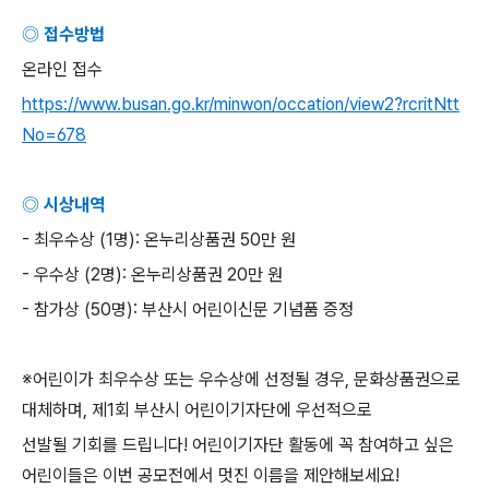
◎ 접수방법
온라인 접수
https://www.busan.go.kr/minwon/occation/view2?rcritNtt
No=678
◎ 시상내역
-
최우수상
(1
명
):
온누리상품권
50
만 원
-
우수상
(2
명
):
온누리상품권
20
만 원
-
참가상
(50
명
):
부산시 어린이신문 기념품 증정
※어린이가 최우수상 또는 우수상에 선정될 경우
,
문화상품권으로
대체하며
,
제
1
회 부산시 어린이기자단에 우선적으로
선발될 기회를 드립니다
!
어린이기자단 활동에 꼭 참여하고 싶은
어린이들은 이번 공모전에서 멋진 이름을 제안해보세요
!