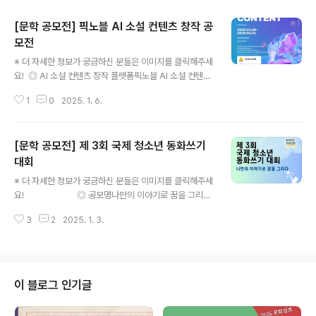
[문학 공모전] 픽노블 AI 소설 컨텐츠 창작 공
모전
글 내용
※ 더 자세한 정보가 궁금하신 분들은 이미지를 클릭해주세
요! ◎ AI 소설 컨텐츠 창작 플랫폼픽노블 AI 소설 컨텐츠
창작 공모전 ◎ 참가자격누구나 참여가능 ◎ 접수기간20
1
0
2025. 1. 6.
25.01.06~2025.01.24 ◎ 참여방법첨부된 링크로 접속
후 회원가입을 진행하신 후 픽노블, 챗노블 등 원하는 창작
컨텐츠로 작품당 30편 이상 연재해주시면 심사 대상으로
[문학 공모전] 제 3회 국제 청소년 동화쓰기
자동선정 됩니다.AI 생성 글(소설 지문, 대사 등) 은 반드시
직접 편집해야 심사 대상이 됩니다. ◎ 시상내역- 1등 상
대회
글 내용
금: 200만원- 2등 상금: 100만원- 3등 상금: 50만원- 참
※ 더 자세한 정보가 궁금하신 분들은 이미지를 클릭해주세
여 장려상: 5만원 상품권 X 10명 ◎ 문 의070-4272-9
요! ◎ 공모명나만의 이야기로 꿈을 그리
598 많은 분들의 관심과 참여를 바라며, 이상 콘코에서
다!!!제3회 국제 청소년 동화쓰기 대회 DREAM! OwnYou
소식 전해 드렸습니다. ※ 내용이 더 궁금하시다..
3
2
2025. 1. 3.
rStory!동화쓰기 대회를 통해서 작가가 되는 꿈을 선물합
니다.여러 나라에서 참여한 학생들이 만든 동화책을 희망
도서관무료독서어플>을 통해서 공유하고 세계의 어린이들
이 책으로 꿈과 자신들의 이야기를 나누는 교류의 장을 만
들 것입니다. ◎ 응모자격초등학생, 중학생, 고등학생 모두
이 블로그 인기글
가능 ◎ 일정◾행사기간: 24년 9월 23일(월) ~ 25년 1월
31일(금)◾제출 마감 : 25년 1월 10일(마감)◾발표: 25년 1