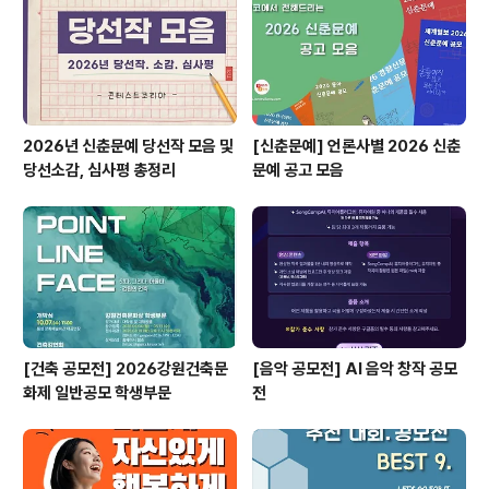
월 31일(금)◾시상식: 25년 2월 15일(토) 오후 2시 ◎ 주
제인성교육에 필요한 12가지 ..
2026년 신춘문예 당선작 모음 및
[신춘문예] 언론사별 2026 신춘
당선소감, 심사평 총정리
문예 공고 모음
[건축 공모전] 2026강원건축문
[음악 공모전] AI 음악 창작 공모
화제 일반공모 학생부문
전