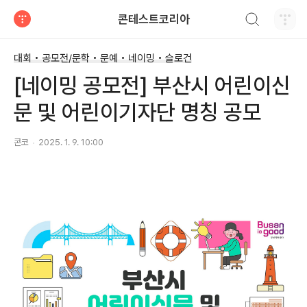
검색하기
콘테스트코리아
티스토리
대회 • 공모전/문학 • 문예 • 네이밍 • 슬로건
[네이밍 공모전] 부산시 어린이신
문 및 어린이기자단 명칭 공모
콘코
2025. 1. 9. 10:00