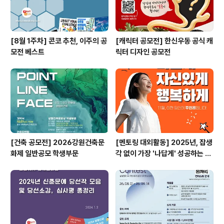
[8월 1주차] 콘코 추천, 이주의 공
[캐릭터 공모전] 한신우동 공식 캐
모전 베스트
릭터 디자인 공모전
[건축 공모전] 2026강원건축문
[멘토링 대외활동] 2025년, 잡생
화제 일반공모 학생부문
각 없이 가장 '나답게' 성공하는 법
ㅣ자기계발 명상캠프