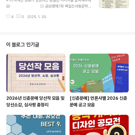
※ 더 자세한 정보가 궁금하신 분들은 이미지를 클릭해주세
공모는 창작의 심화도와 문학적 완성도가 높은 장편소설을
요! ◎ 공모명제7회 목일신아동문학상
찾기 위해서, 공인된 문예지 · 일간지·신춘문예 등을 통해
공모 ◎ 공모 부문동시 / 동화 ◎ 원고분량동시 50편 내외
공식적으로 등단한 작가를 대상으로 합니다. ◎ 공모소재
4
0
2025. 1. 30.
(책 한 권 분량)동화 (장편 1편, 중편 2편, 단편 5편 내외. 2
울산 개운포 경상좌수영성 등 외황강 인근 지역의 역사·자
00자 원고지 270매 안팎 (책 한 권 분량) ◎ 응모 자격기
연·지..
성, 신인 모두 가능 ◎ 접수기간2025. 3. 4(화) ~ 3.31
(월) (28일간) ◎ 접수방법우편 접수(마감일 우체국 소인
유효) ◎ 작품 접수처(14555) 경기도 부천시 길주로 428
이 블로그 인기글
2층 203호 목일신아동문학상 담당자 ◎ 시상 내역동시
(2,000만원+ 책 출간),동화 (2,000만원 + 책 출간)(세부
사항은 당선자와 협의하여 진행) ◎ 심사 발표당선자에..
2026년 신춘문예 당선작 모음 및
[신춘문예] 언론사별 2026 신춘
당선소감, 심사평 총정리
문예 공고 모음