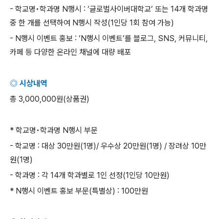
-
학교명
•
학과명
N
행시
: ‘
글로벌사이버대학교
’
또는
14
개 학과명
중 한 개를 선택하여
N
행시 작성
(1
인당
1
회 참여 가능
)
- N
행시 이벤트 홍보
: ‘N
행시 이벤트
’
를 블로그
, SNS,
커뮤니티
,
카페 등 다양한 온라인 채널에 대량 배포
◎ 시상내역
총
3,000,000
원
(
상품권
)
*
학교명
•
학과명
N
행시 부문
-
학교명
:
대상
30
만원
(1
명
)/
우수상
20
만원
(1
명
) /
장려상
10
만
원
(1
명
)
-
학과명
:
각
14
개 학과별로
1
인 선정
(1
인당
10
만원
)
* N
행시 이벤트 홍보 부문
(
특별상
) : 100
만원