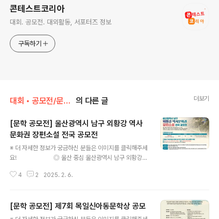
콘테스트코리아
대회. 공모전. 대외활동, 서포터즈 정보
구독하기
더보기
대회 • 공모전/문학 • 문예 • 네이밍 • 슬로건
의 다른 글
[문학 공모전] 울산광역시 남구 외황강 역사
문화권 장편소설 전국 공모전
글 내용
※ 더 자세한 정보가 궁금하신 분들은 이미지를 클릭해주세
요! ◎ 울산 중심 울산광역시 남구 외황강
역사문화권 장편소설 전국 공모전울산 개운포 경상좌수영
4
2
2025. 2. 6.
성 사적지정(2024. 8. 7.) 기념외황강 인근 지역의 유구한
역사문화를 담은 장편소설을 공모합니다. 전국적으로 실력
있는 등단작가 여러분의 많은 참여를 기다립니다. ◎ 공모
[문학 공모전] 제7회 목일신아동문학상 공모
분야장편소설(200자 원고지 1,000매 이상) ◎ 공모자격
글 내용
등단작가로, 대한민국에 거주하는 20세 이상의 남녀※본