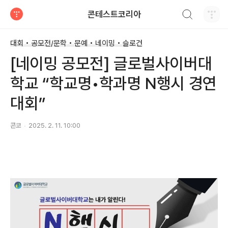
검색하기
콘테스트코리아
티스토리
대회 • 공모전/문학 • 문예 • 네이밍 • 슬로건
[네이밍 공모전] 글로벌사이버대
학교 “학교명•학과명 N행시 경연
대회”
콘코
2025. 2. 11. 10:00